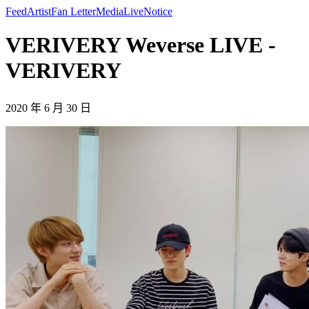
Feed
Artist
Fan Letter
Media
Live
Notice
VERIVERY Weverse LIVE -
VERIVERY
2020 年 6 月 30 日