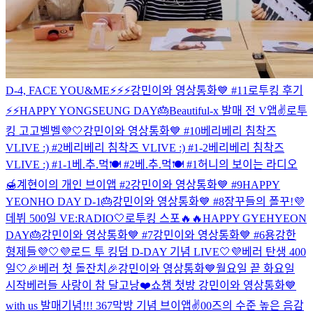
D-4, FACE YOU&ME⚡️⚡️⚡️
강민이와 영상통화💙 #11
로투킹 후기
⚡️⚡️
HAPPY YONGSEUNG DAY🎂
Beautiful-x 발매 전 V앱✌️
로투
킹 고고벨벨💜🤍
강민이와 영상통화💙 #10
베리베리 침착즈
VLIVE :) #2
베리베리 침착즈 VLIVE :) #1-2
베리베리 침착즈
VLIVE :) #1-1
베.추.먹🍽 #2
베.추.먹🍽 #1
허니의 보이는 라디오
🍯
계현이의 개인 브이앱 #2
강민이와 영상통화💙 #9
HAPPY
YEONHO DAY D-1🎂
강민이와 영상통화💙 #8
장꾸들의 폴꾸!
💜
데뷔 500일 VE:RADIO🤍
로투킹 스포🔥🔥
HAPPY GYEHYEON
DAY🎂
강민이와 영상통화💙 #7
강민이와 영상통화💙 #6
용강한
형제들💜🤍
💜로드 투 킹덤 D-DAY 기념 LIVE🤍
💜베러 탄생 400
일🤍
🎉베러 첫 돌잔치🎉
강민이와 영상통화💙
월요일 끝 화요일
시작
베러들 사랑이 참 달고낭❤️
쇼챔 첫방 강민이와 영상통화💙
with us 발매기념!!!
367
막방 기념 브이앱✌️
00즈의 수준 높은 음감