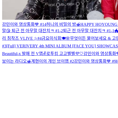
강민이와 영상통화💙 #14
허니의 비밀의 방🍯
HAPPY HOYOUNG 
말😘
퇴근 전 아무말 대잔치ㅋ #1-2
퇴근 전 아무말 대잔치ㅋ #1-1

리 침착즈 VLIVE :) #4
금요미식회🍽
🌸무엇이든 물어보세요 & 고민 
#3
[Full] VERIVERY 4th MINI ALBUM [FACE YOU] SHOWCA
Beautiful-x 발매 전 V앱✌️
로투킹 고고벨벨💜🤍
강민이와 영상통화💙
보이는 라디오🍯
계현이의 개인 브이앱 #2
강민이와 영상통화💙 #9