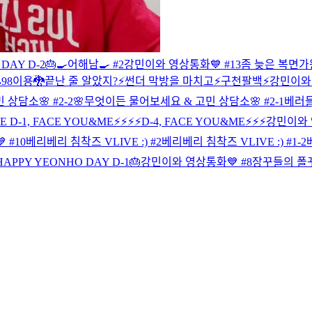
DAY D-2🎂
🍳어해남🍳 #2
강민이와 영상통화💙 #13
좀 늦은 복면가
98이용🐉
끝난 줄 알았지?⚡️
썬더 막방을 마치고⚡️
구천팔백⚡️
강민이와 
상담소🌸 #2-2
🌸무엇이든 물어보세요 & 고민 상담소🌸 #2-1
베러들 
SE
D-1, FACE YOU&ME⚡️⚡️⚡️⚡️
D-4, FACE YOU&ME⚡️⚡️⚡️
강민이와 
 #10
베리베리 침착즈 VLIVE :) #2
베리베리 침착즈 VLIVE :) #1-2
HAPPY YEONHO DAY D-1🎂
강민이와 영상통화💙 #8
장꾸들의 폴