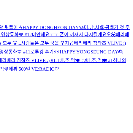
왕 뒷풀이🎶
HAPPY DONGHEON DAY🎂
미.남.사😭
공백기 첫 주
영상통화💙 #12
미안해요ㅜㅜ 폰이 꺼져서 다시킬게요오💟
베리베
모두 🤫...
사람들은 모두 꿈을 꾸지🎶
베리베리 침착즈 VLIVE :)
영상통화💙 #11
로투킹 후기⚡️⚡️
HAPPY YONGSEUNG DAY🎂
베리베리 침착즈 VLIVE :) #1-1
베.추.먹🍽 #2
베.추.먹🍽 #1
허니의
꾸!
💜데뷔 500일 VE:RADIO🤍