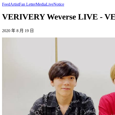
Feed
Artist
Fan Letter
Media
Live
Notice
VERIVERY Weverse LIVE - 
2020 年 8 月 19 日