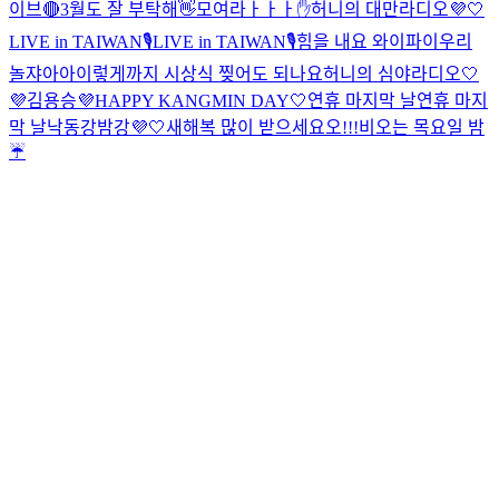
이브🔴
3월도 잘 부탁해👋
모여라ㅏㅏㅏ✋
허니의 대만라디오💜🤍
LIVE in TAIWAN🎙️
LIVE in TAIWAN🎙️
힘을 내요 와이파이
우리
놀쟈아아
이렇게까지 시상식 찢어도 되나요
허니의 심야라디오🤍
💜
김용승
💜HAPPY KANGMIN DAY🤍
연휴 마지막 날
연휴 마지
막 날
낙동강밤강💜🤍
새해복 많이 받으세요오!!!
비오는 목요일 밤
☔️