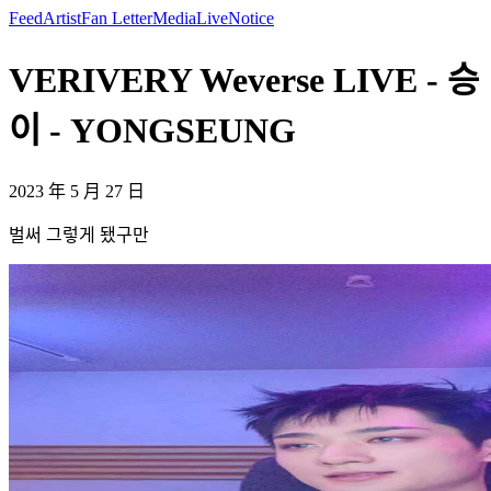
Feed
Artist
Fan Letter
Media
Live
Notice
VERIVERY Weverse LIVE - 승
이 - YONGSEUNG
2023 年 5 月 27 日
벌써 그렇게 됐구만