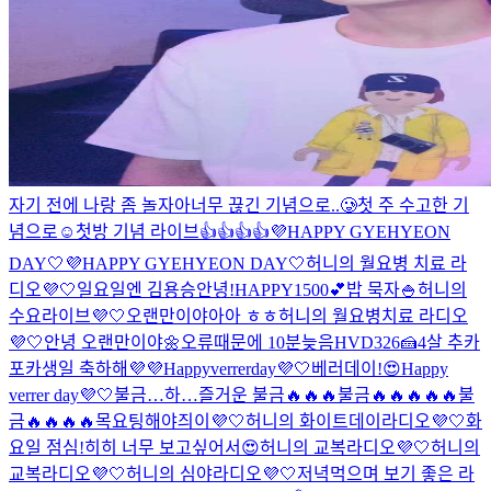
자기 전에 나랑 좀 놀자아
너무 끊긴 기념으로..🥲
첫 주 수고한 기
념으로☺️
첫방 기념 라이브👍👍👍👍
💜HAPPY GYEHYEON
DAY🤍
💜HAPPY GYEHYEON DAY🤍
허니의 월요병 치료 라
디오💜🤍
일요일엔 김용승
안녕!
HAPPY1500💕
밥 묵자🍚
허니의
수요라이브💜🤍
오랜만이야아아 ㅎㅎ
허니의 월요병치료 라디오
💜🤍
안녕 오랜만이야🌼
오류때문에 10분늦음
HVD326🍰
4살 추카
포카
생일 축하해💜💜
Happyverrerday💜🤍
베러데이!😍
Happy
verrer day💜🤍
불금…
하…즐거운 불금🔥🔥🔥
불금🔥🔥🔥🔥🔥
불
금🔥🔥🔥🔥
목요팅해야즤이💜🤍
허니의 화이트데이라디오💜🤍
화
요일 점심!
히히 너무 보고싶어서😍
허니의 교복라디오💜🤍
허니의
교복라디오💜🤍
허니의 심야라디오💜🤍
저녁먹으며 보기 좋은 라