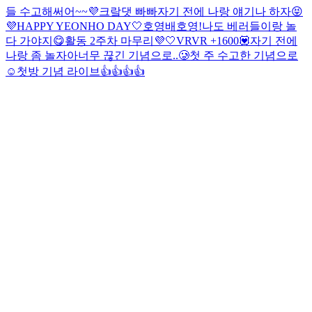
들 수고해써어~~💜
크랔댓 빠빠
자기 전에 나랑 얘기나 하자😝
💜HAPPY YEONHO DAY🤍
호영배
호영!
나도 베러들이랑 놀
다 가야지😋
활동 2주차 마무리💜🤍
VRVR +1600💟
자기 전에
나랑 좀 놀자아
너무 끊긴 기념으로..🥲
첫 주 수고한 기념으로
☺️
첫방 기념 라이브👍👍👍👍