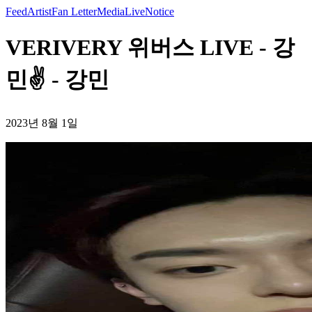
Feed
Artist
Fan Letter
Media
Live
Notice
VERIVERY 위버스 LIVE - 강
민✌️ - 강민
2023년 8월 1일