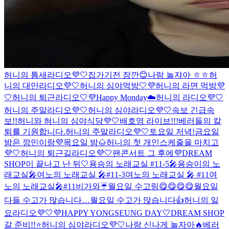
허니의 틈새라디오💜🤍
집가기전 잠깐😊
나랑 놀쟈아 ㅎㅎ
허
니의 대만라디오💜🤍
허니의 심야먹방🤍💜
허니의 라면 먹방💜
🤍
허니의 퇴근라디오🤍💜
Happy Monday☁️
허니의 라디오💜🤍
허니의 주말라디오💜🤍
허니의 심야라디오💜🤍
속보 긴급속
보!!
허니와 혀니의 심야식당💜🤍
배호영 라이브!!!
베러들의 칼
퇴를 기원합니다.
허니의 주말라디오💜🤍
토요일 저녁!
금요일
밤은 깡민이랑💜
목요일 밤🌰
허니의 첫 개인스케줄을 마치고
💜🤍
허니의 퇴근길라디오💜🤍
팬콘서트 그 후에
💜DREAM
SHOP이 끝나고 난 뒤🤍
용승의 노래교실 #11-5🎤
용승이의 노
래교실🎤
여노의 노래교실 🎤#11-3
여노의 노래교실 🎤 #11
여
노의 노래교실🎤#11
비가와☔️
월요일 수고링😋😋😋😋
월요일
다들 수고가 많습니다…
월요일 수고가 많습니다👍
허니의 일
요라디오💜🤍
💜HAPPY YONGSEUNG DAY🤍
DREAM SHOP
갈 준비!!⭐️
허니의 심야라디오💜🤍
나랑 신나게 놀자아🔥
베러