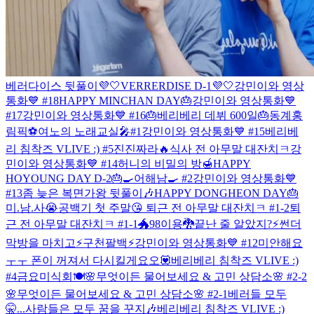
베러다이스 뒷풀이💜🤍
VERRERDISE D-1💜🤍
강민이와 영상
통화💙 #18
HAPPY MINCHAN DAY🎂
강민이와 영상통화💙
#17
강민이와 영상통화💙 #16
🎂베리베리 데뷔 600일🎂
동계홍
림픽⚽️
여노의 노래교실🎤#1
강민이와 영상통화💙 #15
베리베
리 침착즈 VLIVE :) #5
진진짜라🔥
식사 전 아무말 대잔치ㅋ
강
민이와 영상통화💙 #14
허니의 비밀의 방🍯
HAPPY
HOYOUNG DAY D-2🎂
🍳어해남🍳 #2
강민이와 영상통화💙
#13
좀 늦은 복면가왕 뒷풀이🎶
HAPPY DONGHEON DAY🎂
미.남.사😭
공백기 첫 주말😘
퇴근 전 아무말 대잔치ㅋ #1-2
퇴
근 전 아무말 대잔치ㅋ #1-1
🐲98이용🐉
끝난 줄 알았지?⚡️
썬더
막방을 마치고⚡️
구천팔백⚡️
강민이와 영상통화💙 #12
미안해요
ㅜㅜ 폰이 꺼져서 다시킬게요오💟
베리베리 침착즈 VLIVE :)
#4
금요미식회🍽
🌸무엇이든 물어보세요 & 고민 상담소🌸 #2-2
🌸무엇이든 물어보세요 & 고민 상담소🌸 #2-1
베러들 모두
🤫...
사람들은 모두 꿈을 꾸지🎶
베리베리 침착즈 VLIVE :)