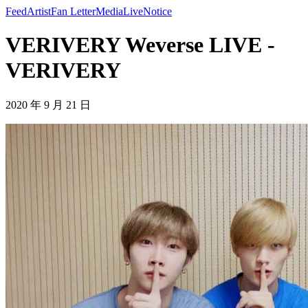
Feed
Artist
Fan Letter
Media
Live
Notice
VERIVERY Weverse LIVE -
VERIVERY
2020 年 9 月 21 日