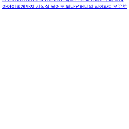
아아
이렇게까지 시상식 찢어도 되나요
허니의 심야라디오🤍💜