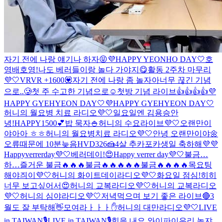
자기 전에 나랑 얘기나 하자😝
💜HAPPY YEONHO DAY🤍
호
영배
호영!
나도 베러들이랑 놀다 가야지😋
활동 2주차 마무리
💜🤍
VRVR +1600💟
자기 전에 나랑 좀 놀자아
너무 끊긴 기념
으로..🥲
첫 주 수고한 기념으로☺️
첫방 기념 라이브👍👍👍👍
💜
HAPPY GYEHYEON DAY🤍
💜HAPPY GYEHYEON DAY🤍
허니의 월요병 치료 라디오💜🤍
일요일엔 김용승
안
녕!
HAPPY1500💕
밥 묵자🍚
허니의 수요라이브💜🤍
오랜만이
야아아 ㅎㅎ
허니의 월요병치료 라디오💜🤍
안녕 오랜만이야🌼
오류때문에 10분늦음
HVD326🍰
4살 추카포카
생일 축하해💜💜
Happyverrerday💜🤍
베러데이!😍
Happy verrer day💜🤍
불금…
하…즐거운 불금🔥🔥🔥
불금🔥🔥🔥🔥🔥
불금🔥🔥🔥🔥
목요팅
해야즤이💜🤍
허니의 화이트데이라디오💜🤍
화요일 점심!
히히
너무 보고싶어서😍
허니의 교복라디오💜🤍
허니의 교복라디오
💜🤍
허니의 심야라디오💜🤍
저녁먹으며 보기 좋은 라이브🔴
3
월도 잘 부탁해👋
모여라ㅏㅏㅏ✋
허니의 대만라디오💜🤍
LIVE
in TAIWAN🎙️
LIVE in TAIWAN🎙️
힘을 내요 와이파이
우리 놀쟈