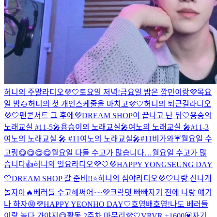
허니의 주말라디오💜🤍
토요일 저녁!
금요일 밤은 깡민이랑💜
목요
일 밤🌰
허니의 첫 개인스케줄을 마치고💜🤍
허니의 퇴근길라디오
💜🤍
팬콘서트 그 후에
💜DREAM SHOP이 끝나고 난 뒤🤍
용승의
노래교실 #11-5🎤
용승이의 노래교실🎤
여노의 노래교실 🎤#11-3
여노의 노래교실 🎤 #11
여노의 노래교실🎤#11
비가와☔️
월요일 수
고링😋😋😋😋
월요일 다들 수고가 많습니다…
월요일 수고가 많
습니다👍
허니의 일요라디오💜🤍
💜HAPPY YONGSEUNG DAY
🤍
DREAM SHOP 갈 준비!!⭐️
허니의 심야라디오💜🤍
나랑 신나게
놀자아🔥
베러들 수고해써어~~💜
크랔댓 빠빠
자기 전에 나랑 얘기
나 하자😝
💜HAPPY YEONHO DAY🤍
호영배
호영!
나도 베러들
이랑 놀다 가야지😋
활동 2주차 마무리💜🤍
VRVR +1600💟
자기