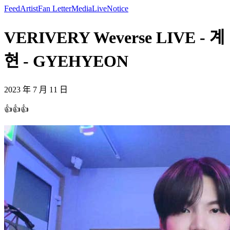
Feed
Artist
Fan Letter
Media
Live
Notice
VERIVERY Weverse LIVE - 계
현 - GYEHYEON
2023 年 7 月 11 日
👍👍👍