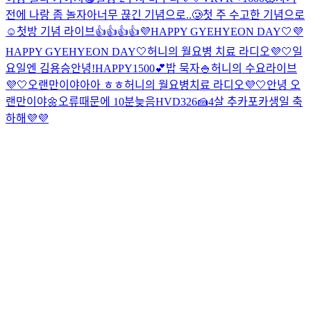
전에 나랑 좀 놀자아
너무 끊긴 기념으로..🥲
첫 주 수고한 기념으로
☺️
첫방 기념 라이브👍👍👍👍
💜HAPPY GYEHYEON DAY🤍
💜
HAPPY GYEHYEON DAY🤍
허니의 월요병 치료 라디오💜🤍
일
요일엔 김용승
안녕!
HAPPY1500💕
밥 묵자🍚
허니의 수요라이브
💜🤍
오랜만이야아아 ㅎㅎ
허니의 월요병치료 라디오💜🤍
안녕 오
랜만이야🌼
오류때문에 10분늦음
HVD326🍰
4살 추카포카
생일 축
하해💜💜