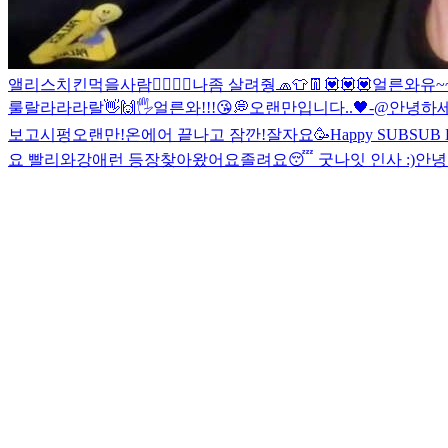
앨리스
치킨먹을사람🙋‍♀️🙋‍♂️
나좀 살려줭
🧢👕👖
💟💟💟
얼른와유~
룰랄라라라랄
👋🙌🖐
얼른와!!!😘
💭
오랜만입니다..🖤-@
안녕하
보고시펑
오랜만!
온에어 끝나고 잠깐!
잘자요
🥳Happy SUBSUB 
요 빨리와
강애런 등장
찾아왔어요
졸려요😴 굿나잇 인사 :)
안녕