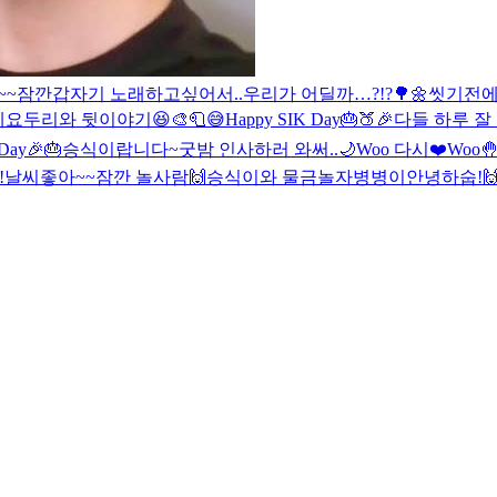
~~
잠깐
갑자기 노래하고싶어서..
우리가 어딜까…?!?🌳🌼
씻기전에
세요
두리와 뒷이야기😆
🎨🧻😅
Happy SIK Day🎂🍑🎉
다들 하루 잘
Day🎉🎂
승식이랍니다~
굿밤 인사하러 와써..🌙
Woo 다시❤️
Woo🤚
!
날씨좋아~~
잠깐 놀사람🙌
승식이와 물금
놀자
병병이
안녕하숩!