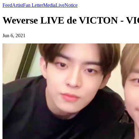
Feed
Artist
Fan Letter
Media
Live
Notice
Weverse LIVE de VICTON - V
Jun 6, 2021