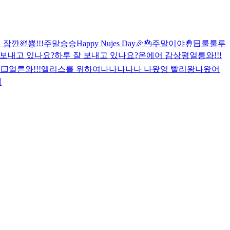
 잠깐🛀
뿅!!!
주말
승승
Happy Nujes Day🎉🎂
주말이야🤚🏻
룰룰루
 보내고 있나요?
하루 잘 보내고 있나요?
온에어 감상평
얼릉와!!!
🏻
얼른와!!!
앨리스를 위하여
나나나나나 나왔엉 빨리왕
나왔어
