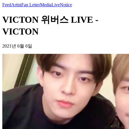
Feed
Artist
Fan Letter
Media
Live
Notice
VICTON 위버스 LIVE -
VICTON
2021년 6월 6일