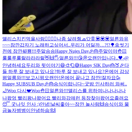
앨리스
치킨먹을사람🙋‍♀️🙋‍♂️
나좀 살려줭
🧢👕👖
💟💟💟
얼른와유
~~~
잠깐
갑자기 노래하고싶어서..
우리가 어딜까…?!?🌳🌼
씻기
전에 잠깐🛀
뿅!!!
주말
승승
Happy Nujes Day🎉🎂
주말이야🤚🏻
룰룰루룰랄라라라랄
👋🙌🖐
얼른와!!!😘
💭
오랜만입니다..🖤-@
안녕하세요
두리와 뒷이야기😆
🎨🧻😅
Happy SIK Day🎂🍑🎉
다
들 하루 잘 보내고 있나요?
하루 잘 보내고 있나요?
온에어 감상
평
얼릉와!!!보고시펑
오랜만!
온에어 끝나고 잠깐!
잘자요
🥳
Happy SUBSUB Day🎉🎂
승식이랍니다~
굿밤 인사하러 와써..
🌙
Woo 다시❤️
Woo🤚🏻
얼른와!!!
앨리스를 위하여
나나나나나
나왔엉 빨리왕
나왔어요 빨리와
강애런 등장
찾아왔어요
졸려요
😴 굿나잇 인사 :)
안녕!
날씨좋아~~
잠깐 놀사람🙌
승식이와 물
금
놀자
병병이
안녕하숩!🙌