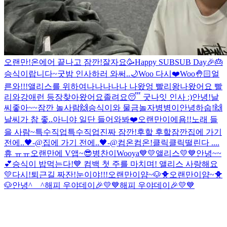
오랜만!
온에어 끝나고 잠깐!
잘자요
🥳Happy SUBSUB Day🎉🎂
승식이랍니다~
굿밤 인사하러 와써..🌙
Woo 다시❤️
Woo🤚🏻
얼
른와!!!
앨리스를 위하여
나나나나나 나왔엉 빨리왕
나왔어요 빨
리와
강애런 등장
찾아왔어요
졸려요😴 굿나잇 인사 :)
안녕!
날
씨좋아~~
잠깐 놀사람🙌
승식이와 물금
놀자
병병이
안녕하숩!🙌
날씨가 참 좋..아니야 일단 들어와봐❤️
오랜만이에욤!!
노래 들
을 사람~
특수직업
특수직업
진짜 잠깐!
후핰 후핰
잠깐
집에 가기
전에..🖤-@
집에 가기 전에..🖤-@
컴온컴온!
클릭클릭
떨린다 ....
휴 ㅠㅠ
오랜만에 V앱~😎
병찬이
Wooya
💙💛앨리스💛💙
안녕~~
💕
승식이 밥먹는다!
💙 컴백 첫 주를 마치며! 앨리스 사랑해요
💛
다시!
퇴근길 짜잔!
눈이야!!!
오랜만이얌~🐶🐥
오랜만이얌~🐥
🐶
안녕^__^
해피 우야데이🎉💛💙
해피 우야데이🎉💛💙