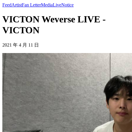
Feed
Artist
Fan Letter
Media
Live
Notice
VICTON Weverse LIVE -
VICTON
2021 年 4 月 11 日