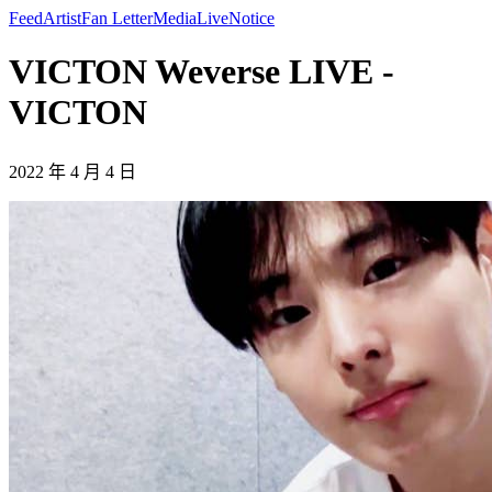
Feed
Artist
Fan Letter
Media
Live
Notice
VICTON Weverse LIVE -
VICTON
2022 年 4 月 4 日