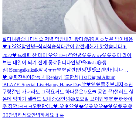
잘다녀왔습니다
식숩 저녁 먹방
내가 왔다!👋🏻🌸
☺️
늦은 밤이네용
🖤☀️
🐯
🐯
밥
안녕~
식식식승식
다같이 잠깐
새해가 밝았습니다☀️
2022🖤🙏
해피 찬 데이 💙💛 D+1🥺
안녕💛
💙Alice💛
💙💛
이 라이
브는 내일이 되기 전에 종료됩니다
안녕👋
Siksik😆
생
일!!
Seungsiksiksik
막공ㅠㅠ
💛💛
잠깐!
안녕👋👋
오랜만입니다 . .
🖤-@
짜잔
뭐야
안뇽🎸
[Replay] [도한세] 1st Digital Album
'BLAZE' Special Live
Happy Hanse Day💚🖤💛💙
즐추보내자☺️
친
구랑
갈땐 가더라도 그릭요거트 하나쯤은✨
오늘 공연 끝!
샐러드 싫
은데 엄마가 샐러드 보내줌🥲
안녕😆
토요일 브이앱💛
💛💙
💛💛
아
주 잠깐!ㅋㅋㅋ
오랜만에..🖤-
💛🐥💛
🧡❤️💜💙💚💛
❤️🧡💛💚💙💜
❤️‍🔥
안녕하세요
안녕하세요 !! ☀️