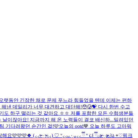
 오랫동안 긴장한 채로 문제 푸느라 힘들었을 텐데 이제는 편하
낸 데일리가 너무 대견하고 대단해!🥹🥲💝 다시 한번 수고
장되기도 하구 떨리는 것 같아요 ㅎㅎ 저를 포함한 모든 수험생분들
날이잖아요! 지금까지 해 온 노력들이 결코 배신하...
밀려있던
팅 기다려왔던 순간인 걸!🩷
오늘의 ootd🤎 오늘 하루도 고마워
⸝⸝) ♡ ᐡ⸝⸝ᴗ ·̮ ᴗ⸝⸝ ྀི ᐡ ૮꒰ ྀི𓂂ɞ̴̶̷ ·̮ ɞ̴̶̷𓂂꒱ა ⌯♡
핑크