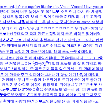
ited, let's run together like the title, Vroom Vroom! I love you so
았다!!!!
어제 너무 늦어서 못 올린...🖤 소은 언니 다시 한 번 생일
 생일도 행복하게 보낼 수 있게 만들어준 데일리! 너무 고마워
랑합니다🥰 데일리 모두 잘 자요 굿나잇!🩷 #Daileee_덕분에
.. 우리 이제 엽사 압수🤦‍♀️ ㅋㅋㅋㅋㅋㅋㅋㅋㅋ 우리답다 헤헤 많
부❤️✨
신구대학교 축제 완료✨ 정말이지 추운 바람도 잊어버릴
💕💕💕 오늘 진짜 진짜 추웠는데 감기 조심해요!!! 그리고 컨셉
다갔다 확대해보면서 데일리 보여주려고 팔 아프지만 열심히 찍었
😲 조금 늦었지만 즐추🤍
데일리 해피 추석~~🤎🍂
데일리
긴한데 나쁘지않은 듯 하여 데일리한테도 공유해봅니다 크크크크
💖
던....☺(● ˃̶͈̀ロ˂̶͈́)੭ꠥ⁾⁾️
데일리 오늘도 밥 잘 챙겨먹고 파
려구 ! 데일리가 준 많은 편지들을 읽으면서 느낀 건데 데일리
짓게 만들어주고 싶다아아 ..😉 내가 항상 얘기하잖아 데일리
오늘은 저한테 너무나도 소중한 하루였어요 드디어 굿데이도 공개가
 믿기구 아직도 심장이 엄청 빨리 뛰어용..! 두근두근💗💗 간
😻🔜 D-3🥹😭☺️🤭😉🩷🩵
오늘도 열두시 땡!!!치면 올리려
🖤🩶🤍🤎
모해?? 💕
그리운 위클위클 홀리데이🍀 그리고 제주도
 축하해 사랑해 🎂🎉🥳❤️
오연완💪🏻 (사실 어제 연습끝나고