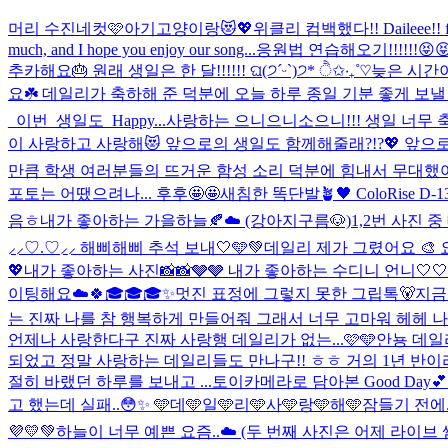
머리 수진네컷🩷
아기고양이랑😻💖
위클리 컴백했다!! Daileee!! first of
much, and I hope you enjoy our song...
응원법 연습해오기!!!!!!😝
추카해요🎂 원래 생일은 한 달!!!!!! ଘ(੭ˊᵕˋ)੭* ੈ✩‧₊˚♡
늦은 시간이
요☘️ 데일리가 축하해 준 덕분에 오늘 하루 종일 기분 좋게 보낼 
_이번_생일도_Happy...
사랑하는 으니으니소으니!!! 생일 너무 축하
이 사랑하고 사랑해😻 앞으로의 생일도 함께해줄래?!?💖 앞으로
만큼 학생 여러분들의 뜨거운 함성 소리 덕분에 힘내서 무대했어요❤️
포토는 어땠으려나... 후후🤩🤩
새침한 똑단발🪴🖤 ColoRise D-1
음ㅎ
내가 좋아하는 가을하늘🍂☁️ (강아지구름🐶)
1,2번 사진 
⸝⸝♡.♡⸝⸝ 해삐해삐 추석 보내🤍🩵💚
데일리 제가 그렸어요 🎨
💖
내가 좋아하는 사진📸📸🩶🩶 내가 좋아하는 수디니 언니🤍🤍
이팅해요☁️🍀
🎓🎓🎓
✨멋진 표정에 그렇지 못한 그립톡🐻
지금
는 진짜 나를 참 행복하게 만들어줘 그래서 너무 고마워 헤헤 
언제나 사랑한다구 진짜 사랑행 데일리가 없는...
🩷🩵
안뇽 데일
되었고 정말 사랑하는 데일리들도 만나구!! ㅎㅎ 거의 1년 반이라
절히 바랬던 하루를 보내고 ...
토이카메라로 담아본 Good Day💕 D
고 했는데 실패..😳✨ 🩵데🩵일🩵리🩵사🩵랑🩵해🩵
잠들기 전에.
💜💛💚
하늘이 너무 예쁜 요즘..☁️ (두 번째 사진은 어제 라이브 