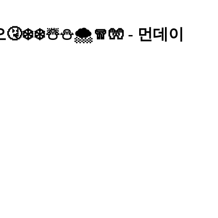
️☃️⛄️🌨️🧣🧤 - 먼데이