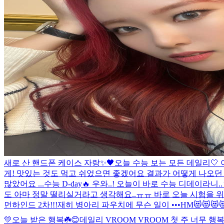
새로 산 핸드폰 케이스 자랑✨🖤
오늘 수능 보는 모든 데일리🤍
게! 맛있는 것도 먹고 쉬었으면 좋겠어요 결과가 어떻게 나오던 
많았어요 ...
수능 D-day🔥 우와..! 오늘이 바로 수능 디데
도 아마 정말 떨리실거라고 생각해요..ㅠㅠ 바로 오늘 시험을 위
먼하인드 2차!!!
재히 병아리 파우치에 무슨 일이 •••
HM😻😻😻
💛
오늘 받은 행복☘️😊
데일리 VROOM VROOM 첫 주 너무 행복했어🩵✨ 우리 데