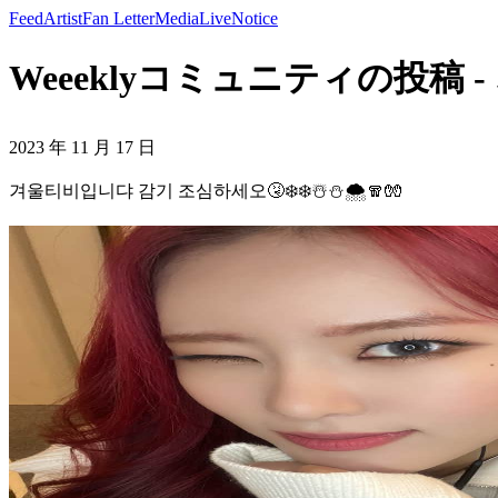
Feed
Artist
Fan Letter
Media
Live
Notice
Weeeklyコミュニティの投稿 - 겨
2023 年 11 月 17 日
겨울티비입니댜 감기 조심하세오🤧❄️❄️☃️⛄️🌨️🧣🧤