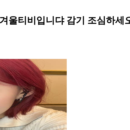
울티비입니댜 감기 조심하세오🤧❄️❄