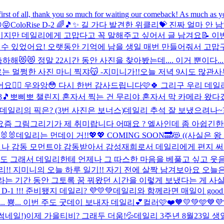
 all, thank you so much for waiting our comeback! As much as you wa
😝
ColoRise D-2 🌈🎵✨ 길 가다 발견한 위클리💝 진짜 얼마 안 남
지만 데일리에게 고맙다고 꼭 말해주고 싶어서 글 남겨요📝 이번
수 있었어요! 오랫동안 기억에 남을 생일 매번 만들어줘서 고맙구 사
해😻😻 정말 22시간 동안 사진을 찾아봤는데.... 이거 뿐이다..
는 멀쩡한 사진 마니 찍쟈😽 -지미니가!!
오늘 저녁 9시도 많관사
‍🔥 우와앙😳 다시 한번 감사드립니다🩷🍀 그리구 우리 데일리
3🎵
뽀삐뽀 챌린지 혼자서 찍는 건 무리야 혼자서 막 카메라 왔
중 데일리의 픽은? (3번 사진은 보너스)
데일리 추석 잘 보냈으려나~?
 요즘 그림그리기가 제 취미랍니다 어때요 ? 엘사인데 좀 아쉽
🐰
데일리는 먼데이 거!!💖💖 COMING SOON🔜😻 ((사실은 왕 짱 큰 거였
 나 감동 모먼트야 감동받아서 감성재희로서 데일리에게 편지 써보
나도 그래서 데일리한테 언제나 그 따스한 마음을 베풀고 싶고 웃음
리!! 지미니의 오늘 하루 일기!! 자기 전에 살짝 남겨보아요 
는 기간 동안 그토록 꿈 꿔왔던 시간을 이렇게 보냈다는 게 사실 안
-1 !!! 준비됐지 데일리? 💜💛💚
데일리와 함께라면 매일이 good day
.. 뿅... 이번 주도 굿데이 보내자 데일리💕
컬러🩷❤️🧡💛💚🩵💙💜
썸네일!)
이제 가을티비? 그래두 더움!💦
데일리 3주년 8월23일 생일