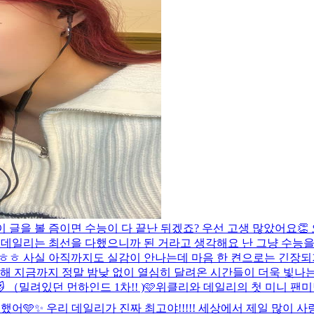
 이 글을 볼 즘이면 수능이 다 끝난 뒤겠죠? 우선 고생 많았어요
데일리는 최선을 다했으니까 된 거라고 생각해요 난 그냥 수능을 해
이라니..ㅎㅎ 사실 아직까지도 실감이 안나는데 마음 한 켠으로는 긴
해 지금까지 정말 밤낮 없이 열심히 달려온 시간들이 더욱 빛나는 
😻 （밀려있던 먼하인드 1차!! )
🩷위클리와 데일리의 첫 미니 팬미
일리가 진짜 최고야!!!!! 세상에서 제일 많이 사랑해요🩷🩷🩷🍀 (⸝⸝ᵒ̴̶̷ ·̫ ᵒ̴̶̷