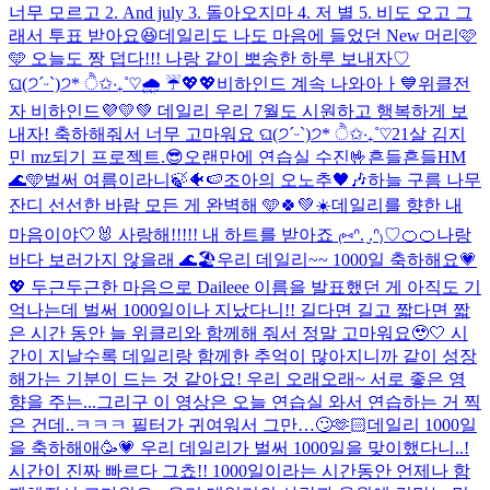
너무 모르고 2. And july 3. 돌아오지마 4. 저 별 5. 비도 오고 그
래서 투표 받아요😆
데일리도 나도 마음에 들었던 New 머리🩷
🩵 오늘도 짱 덥다!!! 나랑 같이 뽀송한 하루 보내자♡
ଘ(੭ˊᵕˋ)੭* ੈ✩‧₊˚♡
🌧️ ☔️
💖💖
비하인드 계속 나와아ㅏ💙
위클전
자 비하인드💜💛💚 데일리 우리 7월도 시원하고 행복하게 보
내자! 축하해줘서 너무 고마워요 ଘ(੭ˊᵕˋ)੭* ੈ✩‧₊˚♡
21살 김지
민 mz되기 프로젝트.
😎오랜만에 연습실 수진🤟
흔들흔들
HM
🌊🩵
벌써 여름이라니🍃🐠🍉
조아의 오노추🖤🎶
하늘 구름 나무
잔디 선선한 바람 모든 게 완벽해 🩵🍀💚☀️
데일리를 향한 내
마음이야🤍🐰 사랑해!!!!! 내 하트를 받아죠 ₍⑅ᐢ. ̬.ᐢ₎♡
🍊🍊
나랑
바다 보러가지 않을래 🌊🏖️
우리 데일리~~ 1000일 축하해요💗
💖 두근두근한 마음으로 Daileee 이름을 발표했던 게 아직도 기
억나는데 벌써 1000일이나 지났다니!! 길다면 길고 짧다면 짧
은 시간 동안 늘 위클리와 함께해 줘서 정말 고마워요🥹🤍 시
간이 지날수록 데일리랑 함께한 추억이 많아지니까 같이 성장
해가는 기분이 드는 것 같아요! 우리 오래오래~ 서로 좋은 영
향을 주는...
그리구 이 영상은 오늘 연습실 와서 연습하는 거 찍
은 건데..ㅋㅋㅋ 필터가 귀여워서 그만…🙄🫶🏻
데일리 1000일
을 축하해애🥳💗 우리 데일리가 벌써 1000일을 맞이했다니..!
시간이 진짜 빠르다 그쵸!! 1000일이라는 시간동안 언제나 함