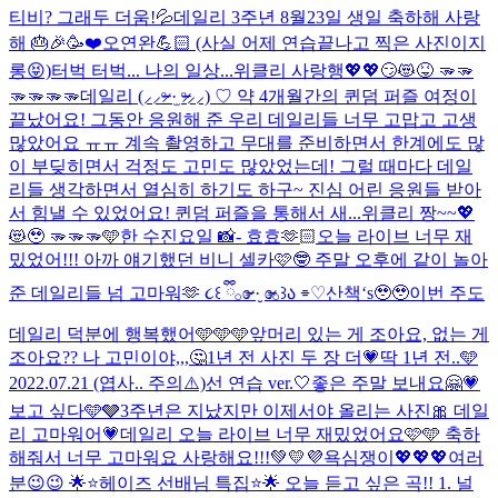
티비? 그래두 더움!💦
데일리 3주년 8월23일 생일 축하해 사랑
해 🎂🎉🥳❤️
오연완💪🏻 (사실 어제 연습끝나고 찍은 사진이지
롱😝)
터벅 터벅... 나의 일상...
위클리 사랑행💖💖😏😻😝 🫳🫳
🫳🫳🫳🫳
데일리 (⸝⸝ᵒ̴̶̷ ·̫ ᵒ̴̶̷⸝⸝) ♡ 약 4개월간의 퀸덤 퍼즐 여정이
끝났어요! 그동안 응원해 준 우리 데일리들 너무 고맙고 고생
많았어요 ㅠㅠ 계속 촬영하고 무대를 준비하면서 한계에도 많
이 부딪히면서 걱정도 고민도 많았었는데! 그럴 때마다 데일
리들 생각하면서 열심히 하기도 하구~ 진심 어린 응원들 받아
서 힘낼 수 있었어요! 퀸덤 퍼즐을 통해서 새...
위클리 짱~~💖
😻🥹 🫳🫳🫳
🩵한 수진요일 📸- 효효🫶🏻
오늘 라이브 너무 재
밌었어!!! 아까 얘기했던 비니 셀카🩷🤓 주말 오후에 같이 놀아
준 데일리들 넘 고마워🫶 ૮꒰ ྀི𓂂ɞ̴̶̷ ·̮ ɞ̴̶̷𓂂꒱ა ⌯♡
산책‘s🥹🥹
이번 주도
데일리 덕분에 행복했어🩵🩵🩵
앞머리 있는 게 조아요, 없는 게
조아요?? 나 고민이야,,,🤔
1년 전 사진 두 장 더💗
딱 1년 전..🩵
2022.07.21 (엽사.. 주의⚠️)
선 연습 ver.🤍
좋은 주말 보내요🤗💗
보고 싶다🩵🩶
3주년은 지났지만 이제서야 올리는 사진🎀 데일
리 고마워어💗
데일리 오늘 라이브 너무 재밌었어요🩷🩵 축하
해줘서 너무 고마워요 사랑해요!!!💚💛💜
욕심쟁이💖💖💖
여러
분😉😉 🌟⭐️헤이즈 선배님 특집⭐️🌟 오늘 듣고 싶은 곡!! 1. 널