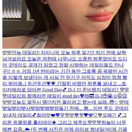
🩷🩵
안뇽 데일리!! 지미니의 오늘 하루 일기!! 자기 전에 살짝
남겨보아요 오늘은 저한테 너무나도 소중한 하루였어요 드디
어 굿데이도 공개가 되었고 정말 사랑하는 데일리들도 만나
구!! ㅎㅎ 거의 1년 반이라는 기간 동안 그토록 꿈 꿔왔던 시간
을 이렇게 보냈다는 게 사실 안 믿기구 아직도 심장이 엄청 빨
리 뛰어용..! 두근두근💗💗 간절히 바랬던 하루를 보내고 ...
토
이카메라로 담아본 Good Day💕 D-1 !!! 준비됐지 데일리? 💜💛
💚
데일리와 함께라면 매일이 good day💖😻🔜 D-3🥹😭☺️🤭😉
🩷🩵
오늘도 열두시 땡!!!치면 올리려고 했는데 실패..😳✨ 🩵데
🩵일🩵리🩵사🩵랑🩵해🩵
잠들기 전에... 뿅... 이번 주도 굿데이
보내자 데일리💕
컬러🩷❤️🧡💛💚🩵💙💜🖤🩶🤍🤎
모해?? 💕
그
리운 위클위클 홀리데이🍀 그리고 제주도💜💛💚
하늘이 너무
예쁜 요즘..☁️ (두 번째 사진은 어제 라이브 썸네일!)
이제 가을