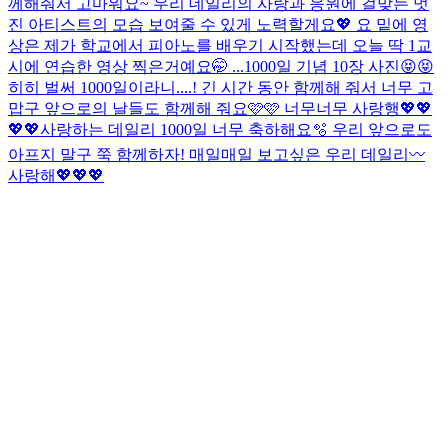
께해줘서 고마워요~ 우리 데일리의 사랑과 응원에 걸맞는 멋
진 아티스트의 모습 보여줄 수 있게 노력할게요💖 요 밑에 영
상은 제가 학교에서 피아노를 배우기 시작했는데 오늘 딱 1교
시에 연습한 영상 찍은거예요🤭 ...
1000일 기념 10장 사진😝😝
히히 벌써 1000일이라니....! 긴 시간 동안 함께해 줘서 너무 고
맙구 앞으로의 날들도 함께해 줘요🩷🩷 너무너무 사랑행💖💖
💖💖
사랑하는 데일리 1000일 너무 축하해요🫧 우리 앞으로도
아프지 말구 쭉 함께하자! 매일매일 보고싶은 우리 데일리〰️
사랑해💖💖💖