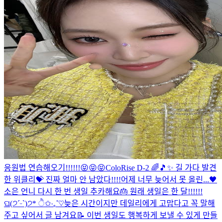
응원법 연습해오기!!!!!!😝😝😝
ColoRise D-2 🌈🎵✨ 길 가다 발견
한 위클리💝 진짜 얼마 안 남았다!!!!
어제 너무 늦어서 못 올린...🖤
소은 언니 다시 한 번 생일 추카해요🎂 원래 생일은 한 달!!!!!!
ଘ(੭ˊᵕˋ)੭* ੈ✩‧₊˚♡
늦은 시간이지만 데일리에게 고맙다고 꼭 말해
주고 싶어서 글 남겨요📝 이번 생일도 행복하게 보낼 수 있게 만들