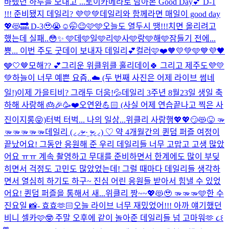
바랬던 하루를 보내고 ...
토이카메라로 담아본 Good Day💕 D-1
!!! 준비됐지 데일리? 💜💛💚
데일리와 함께라면 매일이 good day
💖😻🔜 D-3🥹😭☺️🤭😉🩷🩵
오늘도 열두시 땡!!!치면 올리려고
했는데 실패..😳✨ 🩵데🩵일🩵리🩵사🩵랑🩵해🩵
잠들기 전에...
뿅... 이번 주도 굿데이 보내자 데일리💕
컬러🩷❤️🧡💛💚🩵💙💜🖤
🩶🤍🤎
모해?? 💕
그리운 위클위클 홀리데이🍀 그리고 제주도💜💛
💚
하늘이 너무 예쁜 요즘..☁️ (두 번째 사진은 어제 라이브 썸네
일!)
이제 가을티비? 그래두 더움!💦
데일리 3주년 8월23일 생일 축
하해 사랑해 🎂🎉🥳❤️
오연완💪🏻 (사실 어제 연습끝나고 찍은 사
진이지롱😝)
터벅 터벅... 나의 일상...
위클리 사랑행💖💖😏😻😝 🫳
🫳🫳🫳🫳🫳
데일리 (⸝⸝ᵒ̴̶̷ ·̫ ᵒ̴̶̷⸝⸝) ♡ 약 4개월간의 퀸덤 퍼즐 여정이
끝났어요! 그동안 응원해 준 우리 데일리들 너무 고맙고 고생 많았
어요 ㅠㅠ 계속 촬영하고 무대를 준비하면서 한계에도 많이 부딪
히면서 걱정도 고민도 많았었는데! 그럴 때마다 데일리들 생각하
면서 열심히 하기도 하구~ 진심 어린 응원들 받아서 힘낼 수 있었
어요! 퀸덤 퍼즐을 통해서 새...
위클리 짱~~💖😻🥹 🫳🫳🫳
🩵한 수
진요일 📸- 효효🫶🏻
오늘 라이브 너무 재밌었어!!! 아까 얘기했던
비니 셀카🩷🤓 주말 오후에 같이 놀아준 데일리들 넘 고마워🫶 ૮꒰