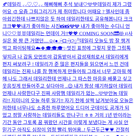
🍂
데일리 ⸝⸝♡.♡⸝⸝ 해삐해삐 추석 보내🤍🩵💚
데일리 제가 그렸
어요 🎨 요즘 그림그리기가 제 취미랍니다 어때요 ? 엘사인데 좀
아쉽긴한데 나쁘지않은 듯 하여 데일리한테도 공유해봅니다 크크
크크
💖💖
내가 좋아하는 사진📸📸🩶🩶 내가 좋아하는 수디니 언
니🤍🤍🐰🐰
데일리는 먼데이 거!!💖💖 COMING SOON🔜😻 ((사
실은 왕 짱 큰 거였던....☺(● ˃̶͈̀ロ˂̶͈́)੭ꠥ⁾⁾️
데일리 오늘도 밥 잘 챙겨
먹고 파이팅해요☁️🍀
🎓🎓🎓
✨멋진 표정에 그렇지 못한 그립톡
🐻
지금 나 감동 모먼트야 감동받아서 감성재희로서 데일리에게
편지 써보려구 ! 데일리가 준 많은 편지들을 읽으면서 느낀 건데
데일리는 진짜 나를 참 행복하게 만들어줘 그래서 너무 고마워 헤
헤 나도 그래서 데일리한테 언제나 그 따스한 마음을 베풀고 싶고
웃음짓게 만들어주고 싶다아아 ..😉 내가 항상 얘기하잖아 데일리
언제나 사랑한다구 진짜 사랑행 데일리가 없는...
🩷🩵
안뇽 데일
리!! 지미니의 오늘 하루 일기!! 자기 전에 살짝 남겨보아요 오늘은
저한테 너무나도 소중한 하루였어요 드디어 굿데이도 공개가 되
었고 정말 사랑하는 데일리들도 만나구!! ㅎㅎ 거의 1년 반이라는
기간 동안 그토록 꿈 꿔왔던 시간을 이렇게 보냈다는 게 사실 안
믿기구 아직도 심장이 엄청 빨리 뛰어용..! 두근두근💗💗 간절히