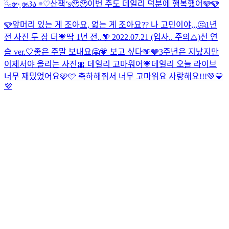
ྀི𓂂ɞ̴̶̷ ·̮ ɞ̴̶̷𓂂꒱ა ⌯♡
산책‘s🥹🥹
이번 주도 데일리 덕분에 행복했어🩵🩵
🩵
앞머리 있는 게 조아요, 없는 게 조아요?? 나 고민이야,,,🤔
1년
전 사진 두 장 더💗
딱 1년 전..🩵 2022.07.21 (엽사.. 주의⚠️)
선 연
습 ver.🤍
좋은 주말 보내요🤗💗 보고 싶다🩵🩶
3주년은 지났지만
이제서야 올리는 사진🎀 데일리 고마워어💗
데일리 오늘 라이브
너무 재밌었어요🩷🩵 축하해줘서 너무 고마워요 사랑해요!!!💚💛
💜