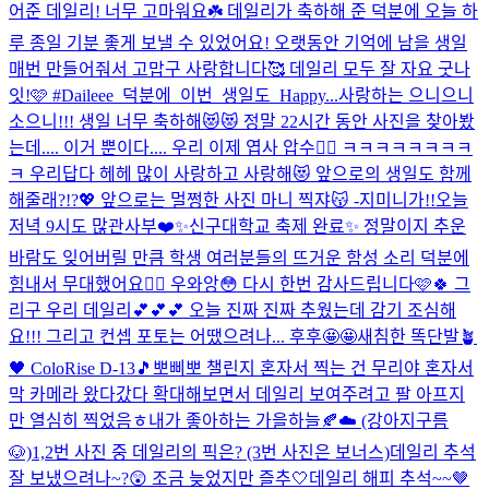
어준 데일리! 너무 고마워요☘️ 데일리가 축하해 준 덕분에 오늘 하
루 종일 기분 좋게 보낼 수 있었어요! 오랫동안 기억에 남을 생일
매번 만들어줘서 고맙구 사랑합니다🥰 데일리 모두 잘 자요 굿나
잇!🩷 #Daileee_덕분에_이번_생일도_Happy...
사랑하는 으니으니
소으니!!! 생일 너무 축하해😻😻 정말 22시간 동안 사진을 찾아봤
는데.... 이거 뿐이다.... 우리 이제 엽사 압수🤦‍♀️ ㅋㅋㅋㅋㅋㅋㅋㅋ
ㅋ 우리답다 헤헤 많이 사랑하고 사랑해😻 앞으로의 생일도 함께
해줄래?!?💖 앞으로는 멀쩡한 사진 마니 찍쟈😽 -지미니가!!
오늘
저녁 9시도 많관사부❤️✨
신구대학교 축제 완료✨ 정말이지 추운
바람도 잊어버릴 만큼 학생 여러분들의 뜨거운 함성 소리 덕분에
힘내서 무대했어요❤️‍🔥 우와앙😳 다시 한번 감사드립니다🩷🍀 그
리구 우리 데일리💕💕💕 오늘 진짜 진짜 추웠는데 감기 조심해
요!!! 그리고 컨셉 포토는 어땠으려나... 후후🤩🤩
새침한 똑단발🪴
🖤 ColoRise D-13🎵
뽀삐뽀 챌린지 혼자서 찍는 건 무리야 혼자서
막 카메라 왔다갔다 확대해보면서 데일리 보여주려고 팔 아프지
만 열심히 찍었음ㅎ
내가 좋아하는 가을하늘🍂☁️ (강아지구름
🐶)
1,2번 사진 중 데일리의 픽은? (3번 사진은 보너스)
데일리 추석
잘 보냈으려나~?😲 조금 늦었지만 즐추🤍
데일리 해피 추석~~🤎