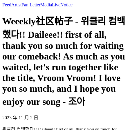
Feed
Artist
Fan Letter
Media
Live
Notice
Weeekly社区帖子 - 위클리 컴백
했다!! Daileee!! first of all,
thank you so much for waiting
our comeback! As much as you
waited, let's run together like
the title, Vroom Vroom! I love
you so much, and I hope you
enjoy our song - 조아
2023 年 11 月 2 日
위클리 컴백했다!! Daileee!! first of all, thank you so much for