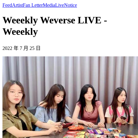
Feed
Artist
Fan Letter
Media
Live
Notice
Weeekly Weverse LIVE -
Weeekly
2022 年 7 月 25 日