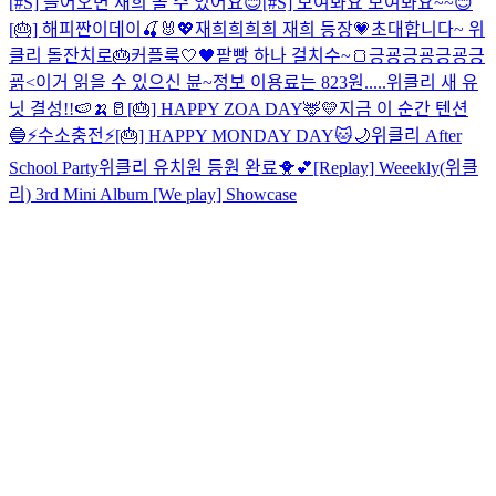
[#S] 들어오면 재희 볼 수 있어요😊
[#S] 모여봐요 모여봐요~~😊
[🎂] 해피짠이데이🍒🐰💖
재희희희희 재희 등장💗
초대합니다~ 위
클리 돌잔치로🎂
커플룩🤍🖤
팥빵 하나 걸치수~🍞
긍굥긍굥긍굥긍
굙<이거 읽을 수 있으신 뷴~
정보 이용료는 823원.....
위클리 새 유
닛 결성!!🍉🍌🥛
[🎂] HAPPY ZOA DAY🦌💛
지금 이 순간 텐션
🔵
⚡️수소충전⚡️
[🎂] HAPPY MONDAY DAY🐱🌙
위클리 After
School Party
위클리 유치원 등원 완료🐥💕
[Replay] Weeekly(위클
리) 3rd Mini Album [We play] Showcase