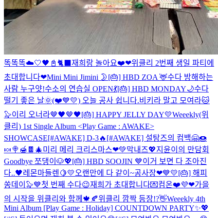
똑똑똑☁️🤍
🖤📓🐈‍⬛
재희랑 놀아요❤️
❤위클리 2번째 생일 파티에
초대합니다❤
Mini Mini Jimini 🌛
[🎂] HBD ZOA 🦌
수다 방해하는
사람 누구얏!
수소의 연습실 OPEN💃
[🎂] HBD MONDAY🌙
수다
떨기 좋은 날🌞
(❤️💙💛) 오늘 공사 쉽니다.
비키라 말고 모여라🐱
🦭
이리 오너라🤎🖤🤎🖤
[🎂] HAPPY JELLY DAY💛
Weeekly(위
클리) 1st Single Album <Play Game : AWAKE>
SHOWCASE
[#AWAKE] D-3🔥
[#AWAKE] 설탕즈의 컴백🤗🍩
🍬🍭🍯🍫
🎄미리 메리 크리스마스❤💚
막내즈💖
지윤이의 만담회
Goodbye 쪼댕이🐶💖
[🎂] HBD SOOJIN 💙
이거 보면 다 조아진
다..🖤
레몬마들렌🍋💛
오랜만에 다 같이~
공사장❤💙💛
[🎂] 해피
쏭데이🦭💙
첫 번째 수다😉
재희가 초대합니다💌컴온❤️
💜❤
가을
의 시작을 위클리와 함께🍁🍂
위클리 깜짝 등장!?👋
Weeekly 4th
Mini Album [Play Game : Holiday] COUNTDOWN PARTY✨💖