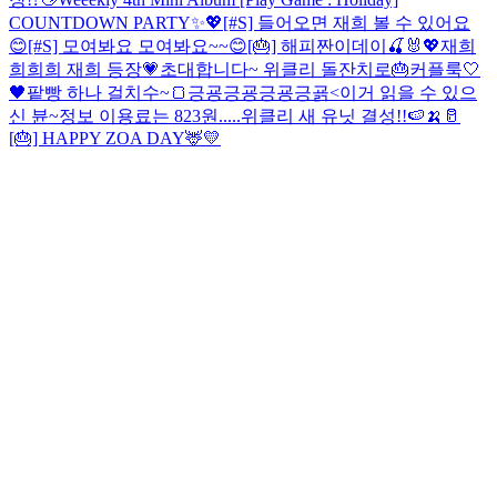
COUNTDOWN PARTY✨💖
[#S] 들어오면 재희 볼 수 있어요
😊
[#S] 모여봐요 모여봐요~~😊
[🎂] 해피짠이데이🍒🐰💖
재희
희희희 재희 등장💗
초대합니다~ 위클리 돌잔치로🎂
커플룩🤍
🖤
팥빵 하나 걸치수~🍞
긍굥긍굥긍굥긍굙<이거 읽을 수 있으
신 뷴~
정보 이용료는 823원.....
위클리 새 유닛 결성!!🍉🍌🥛
[🎂] HAPPY ZOA DAY🦌💛