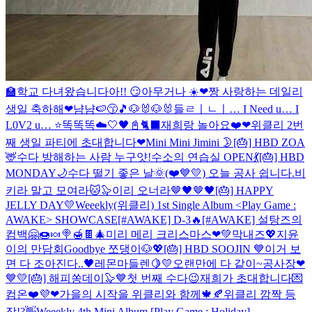
🏫학교 다녀왔습니다아!! 😏
아무거나 ☀️
❤짱 사랑하는 데일리
생일 축하해❤
냠냠🍉😙🎵
🐶🐰🐶🐰
들ㄹㅣㄴㅣ… I Need u… I
L0V2 u… ⭐
똑똑똑☁️🤍
🖤📓🐈‍⬛
재희랑 놀아요❤️
❤위클리 2번
째 생일 파티에 초대합니다❤
Mini Mini Jimini 🌛
[🎂] HBD ZOA
🦌
수다 방해하는 사람 누구얏!
수소의 연습실 OPEN💃
[🎂] HBD
MONDAY🌙
수다 떨기 좋은 날🌞
(❤️💙💛) 오늘 공사 쉽니다.
비
키라 말고 모여라🐱🦭
이리 오너라🤎🖤🤎🖤
[🎂] HAPPY
JELLY DAY💛
Weeekly(위클리) 1st Single Album <Play Game :
AWAKE> SHOWCASE
[#AWAKE] D-3🔥
[#AWAKE] 설탕즈의
컴백🤗🍩🍬🍭🍯🍫
🎄미리 메리 크리스마스❤💚
막내즈💖
지윤
이의 만담회
Goodbye 쪼댕이🐶💖
[🎂] HBD SOOJIN 💙
이거 보
면 다 조아진다..🖤
레몬마들렌🍋💛
오랜만에 다 같이~
공사장❤
💙💛
[🎂] 해피쏭데이🦭💙
첫 번째 수다😉
재희가 초대합니다💌
컴온❤️
💜❤
가을의 시작을 위클리와 함께🍁🍂
위클리 깜짝 등
장!?👋
Weeekly 4th Mini Album [Play Game : Holiday]