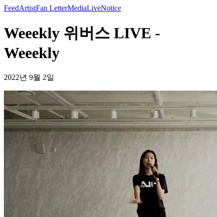
Feed
Artist
Fan Letter
Media
Live
Notice
Weeekly 위버스 LIVE -
Weeekly
2022년 9월 2일