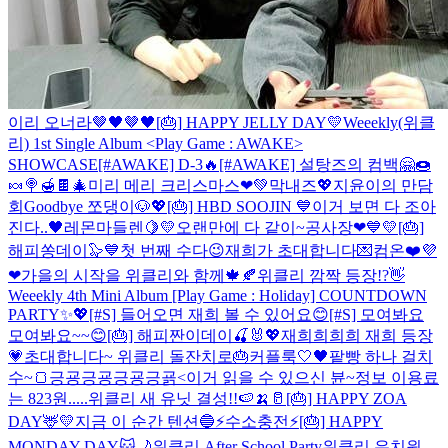
이리 오너라🤎🖤🤎🖤
[🎂] HAPPY JELLY DAY💛
Weeekly(위클
리) 1st Single Album <Play Game : AWAKE>
SHOWCASE
[#AWAKE] D-3🔥
[#AWAKE] 설탕즈의 컴백🤗🍩
🍬🍭🍯🍫
🎄미리 메리 크리스마스❤💚
막내즈💖
지윤이의 만담
회
Goodbye 쪼댕이🐶💖
[🎂] HBD SOOJIN 💙
이거 보면 다 조아
진다..🖤
레몬마들렌🍋💛
오랜만에 다 같이~
공사장❤💙💛
[🎂]
해피쏭데이🦭💙
첫 번째 수다😉
재희가 초대합니다💌컴온❤️
💜
❤
가을의 시작을 위클리와 함께🍁🍂
위클리 깜짝 등장!?👋
Weeekly 4th Mini Album [Play Game : Holiday] COUNTDOWN
PARTY✨💖
[#S] 들어오면 재희 볼 수 있어요😊
[#S] 모여봐요
모여봐요~~😊
[🎂] 해피짠이데이🍒🐰💖
재희희희희 재희 등장
💗
초대합니다~ 위클리 돌잔치로🎂
커플룩🤍🖤
팥빵 하나 걸치
수~🍞
긍굥긍굥긍굥긍굙<이거 읽을 수 있으신 뷴~
정보 이용료
는 823원.....
위클리 새 유닛 결성!!🍉🍌🥛
[🎂] HAPPY ZOA
DAY🦌💛
지금 이 순간 텐션🔵
⚡️수소충전⚡️
[🎂] HAPPY
MONDAY DAY🐱🌙
위클리 After School Party
위클리 유치원