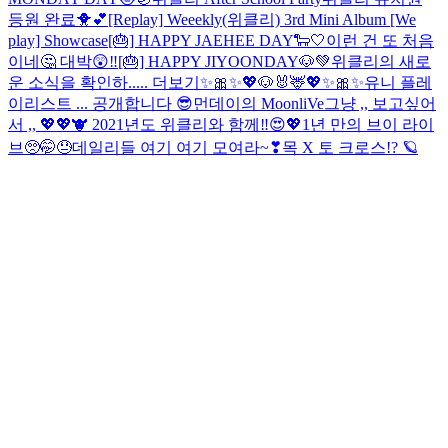
등원 완료🐥💕
[Replay] Weeekly(위클리) 3rd Mini Album [We
play] Showcase
[🎂] HAPPY JAEHEE DAY🐑🤍
이런 건 또 처음
이네🤔 대박😲‼️
[🎂] HAPPY JIYOONDAY🐶💚
위클리의 새로
운 소식을 확인하..... 더보기
✨🎀✨💖🐶🐰🦌💖✨🎀✨
유니 플레
이리스트 ... 공개합니다 😎
먼데이의 MoonliVe
그냥 ,, 보고싶어
서 ,, 💖💖
🐮 2021년도 위클리와 함께‼️😍💖
1년 만의 브이 라이
브🥺🤭😓
데일리들 여기 여기 모여라~❣
목 X 토 크로스!? 🪐