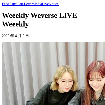
Feed
Artist
Fan Letter
Media
Live
Notice
Weeekly Weverse LIVE -
Weeekly
2022 年 4 月 2 日