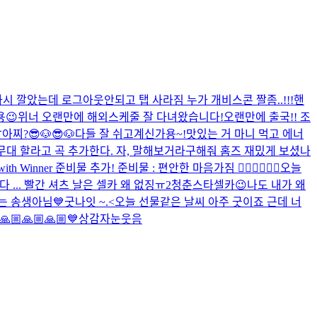
시 깔았는데 로그아웃안되고 탭 사라짐 누가 개비스콘 짤좀..!!!
핸
용😉
위너 오랜만에 해외스케줄 잘 다녀왔습니다!
오랜만에 출국!! 조
알아찌?
😎🐶😎🐶
다들 잘 쉬고계신가용~!
맛있는 거 마니 먹고 에너
대 할라고 곡 추가한다. 자, 말해보거라
구해줘 홈즈 재밌게 보셨나
 with Winner 준비물 추가! 준비물 : 편안한 마음가짐 👍🏻💙👍🏻🤍
오늘
다 ... 빨간 셔츠 날은 셀카 왜 없징ㅠ
2
청춘스타셀카😉
나도 내가 왜
시는 송생아님
💙
굿나잇 ~.<
오늘 선물같은 날씨 아주 굿이죠 근데 너
🙏🏼🙏🏼🙏🏼💙
상감자눈웃음