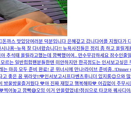
😭
돈까스 맛있당
여러분 덕분입니다 은혜갚고 갑니다
어플 지웠다가 다
아시나용~
뉴욕 잘 다녀왔습니다!! 뉴욕사진들은 정리 좀 하고 올릴게
리
아 추석때 올릴라고했는데 깜빡했어여.. 만수무강하세요 잠수인줄
곡 모르는 일반힙합팬분들한텐 미안하지만 한곡정도는 인서보고싶은 무
는 마음 모두 준비 완료! 곧 위너시에 만나!
라이브 준비중..!
Dinner
고 좋은 꿈 꿔라앗!!💙
인서보고시프다
벤츠후니
더 있지롱😉
으와 많
이 방울방울
즐거웠다 💙
아 진짜 재밌고 행복해따💙 어김없이 주무
💙
찍어놓고 깜빡😅
오잉 이거 안올렸었네?
점심으로 타코와 퀘사디아