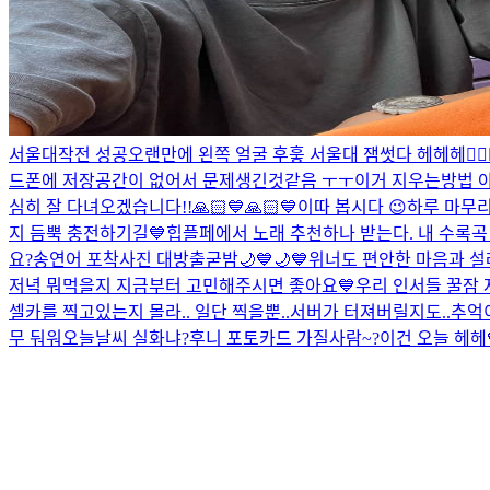
서울대작전 성공
오랜만에 왼쪽 얼굴 후훟 서울대 잼썻다 헤헤헤👍🏻
드폰에 저장공간이 없어서 문제생긴것같음 ㅜㅜ
이거 지우는방법 
심히 잘 다녀오겠습니다!!
🙏🏻💙🙏🏻💙
이따 봅시다 😉
하루 마무
지 듬뿍 충전하기길💙
힙플페에서 노래 추천하나 받는다. 내 수록
요?
송연어 포착사진 대방출
굳밤🌙💙🌙💙
위너도 편안한 마음과 설레
저녁 뭐먹을지 지금부터 고민해주시면 좋아요💙
우리 인서들 꿀잠 자
셀카를 찍고있는지 몰라.. 일단 찍을뿐..
서버가 터져버릴지도..
추억
무 둬워
오늘날씨 실화냐?
후니 포토카드 가질사람~?
이건 오늘 헤헤