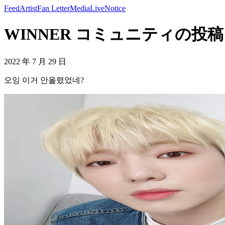
Feed
Artist
Fan Letter
Media
Live
Notice
WINNER コミュニティの投稿 -
2022 年 7 月 29 日
오잉 이거 안올렸었네?