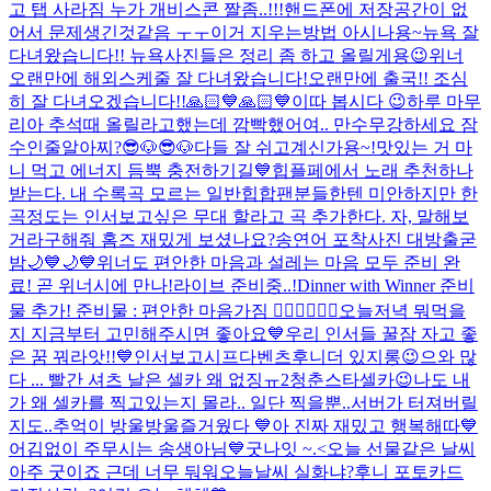
고 탭 사라짐 누가 개비스콘 짤좀..!!!
핸드폰에 저장공간이 없
어서 문제생긴것같음 ㅜㅜ
이거 지우는방법 아시나용~
뉴욕 잘
다녀왔습니다!! 뉴욕사진들은 정리 좀 하고 올릴게용😉
위너
오랜만에 해외스케줄 잘 다녀왔습니다!
오랜만에 출국!! 조심
히 잘 다녀오겠습니다!!
🙏🏻💙🙏🏻💙
이따 봅시다 😉
하루 마무
리
아 추석때 올릴라고했는데 깜빡했어여.. 만수무강하세요 잠
수인줄알아찌?
😎🐶😎🐶
다들 잘 쉬고계신가용~!
맛있는 거 마
니 먹고 에너지 듬뿍 충전하기길💙
힙플페에서 노래 추천하나
받는다. 내 수록곡 모르는 일반힙합팬분들한텐 미안하지만 한
곡정도는 인서보고싶은 무대 할라고 곡 추가한다. 자, 말해보
거라
구해줘 홈즈 재밌게 보셨나요?
송연어 포착사진 대방출
굳
밤🌙💙🌙💙
위너도 편안한 마음과 설레는 마음 모두 준비 완
료! 곧 위너시에 만나!
라이브 준비중..!
Dinner with Winner 준비
물 추가! 준비물 : 편안한 마음가짐 👍🏻💙👍🏻🤍
오늘저녁 뭐먹을
지 지금부터 고민해주시면 좋아요💙
우리 인서들 꿀잠 자고 좋
은 꿈 꿔라앗!!💙
인서보고시프다
벤츠후니
더 있지롱😉
으와 많
다 ... 빨간 셔츠 날은 셀카 왜 없징ㅠ
2
청춘스타셀카😉
나도 내
가 왜 셀카를 찍고있는지 몰라.. 일단 찍을뿐..
서버가 터져버릴
지도..
추억이 방울방울
즐거웠다 💙
아 진짜 재밌고 행복해따💙
어김없이 주무시는 송생아님
💙
굿나잇 ~.<
오늘 선물같은 날씨
아주 굿이죠 근데 너무 둬워
오늘날씨 실화냐?
후니 포토카드