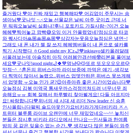
즐거웠다 💙
아 진짜 재밌고 행복해따💙 어김없이 주무시는 송
생아님
💙
굿나잇 ~.<
오늘 선물같은 날씨 아주 굿이죠 근데 너
무 둬워
오늘날씨 실화냐?
후니 포토카드 가질사람~?
이건 오늘
헤헤💙
찍어놓고 깜빡😅
오잉 이거 안올렸었네?
점심으로 타코
와 퀘사디아
🙏🏼🙏🏼🙏🏼💙
상감자눈웃음
오늘점심은 냉면~!
그래도 내 폰 내가 젤 잘 쓰지 헤헤
멤버들이 내 폰으로 셀카를
찍기 시작했다 ㅎ
Good night my ICz🌙💙
inkigayo
셀카올려달래
서올려보는데 아솔직히 아직 어려븜
안경선배🤓
리본을 풀어보
세요💙
굿나잇!
good night🌙🍀💙
멍냥🐶😽
또르 또오오오오르🐶
맛점~^_^
혼돈의 위버스
아까 라이브중에 까먹은 얘기 -생각보
다 찍먹이 많아서 놀랬으..
위버스 업뎃안하믄 위버스 못쓰게해
서 업뎃함 ㅜ
오늘 인가 굳?😉
아쥬아쥬 좋은 시간이었습니다💙
오늘점심 김볶 미역국 통새우까스
걱정끼쳐드려 너무너무 죄
송해요ㅠㅠ 회복 잘해서 하루빨리 찾아뵐게요! 다들 아프지마
요! 싸랑합니다💙
위너의 새 시대 새 리더 New leader 신 승훈
인사올립니다
팔찌 솔드아웃인가요
비키라가게다비키라 ㅈㅅ
트위터 블루룸 라이브 오랜만에 너무 재밌었네요~~^^ 놓치신
분들은 잠시후 비키라 라디오에서 만나요~~
인서들과 한여름
밤의 꿈 같은 잊을수 없는 순간..💙 생각보다 많은 분들이 와주
셔서 너무나 즐겁고 행복한 시간을 보내다가 왔습니다 이렇게