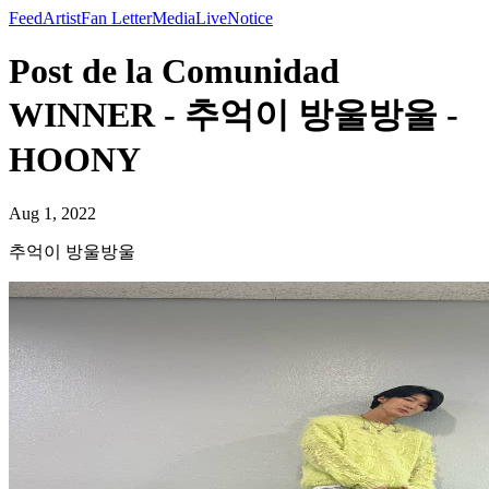
Feed
Artist
Fan Letter
Media
Live
Notice
Post de la Comunidad
WINNER - 추억이 방울방울 -
HOONY
Aug 1, 2022
추억이 방울방울