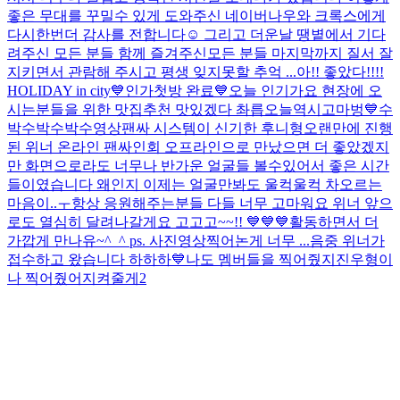
좋은 무대를 꾸밀수 있게 도와주신 네이버나우와 크록스에게
다시한번더 감사를 전합니다☺️ 그리고 더운날 땡볕에서 기다
려주신 모든 분들 함께 즐겨주신모든 분들 마지막까지 질서 잘
지키면서 관람해 주시고 평생 잊지못할 추억 ...
아!! 좋았다!!!!
HOLIDAY in city💙
인가첫방 완료💙
오늘 인기가요 현장에 오
시는분들을 위한 맛집추천 맛있겠다 촤릅
오늘역시고마벙💙수
박수박수박수
영상팬싸 시스템이 신기한 후니형
오랜만에 진행
된 위너 온라인 팬싸인회 오프라인으로 만났으면 더 좋았겠지
만 화면으로라도 너무나 반가운 얼굴들 볼수있어서 좋은 시간
들이였습니다 왜인지 이제는 얼굴만봐도 울컥울컥 차오르는
마음이..ㅜ항상 응원해주는분들 다들 너무 고마워요 위너 앞으
로도 열심히 달려나갈게요 고고고~~!! 💙💙💙활동하면서 더
가깝게 만나유~^_^ ps. 사진영상찍어논게 너무 ...
음중 위너가
접수하고 왔습니다 하하하💙
나도 멤버들을 찍어줬지
진우형이
나 찍어줬어
지켜줄게2