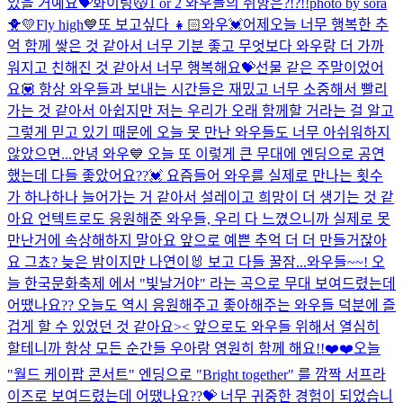
있을 거예요💝화이팅😽
1 or 2 와우들의 취향은?!?!!
photo by sora
🐥💛
Fly high💙
또 보고싶다 👧🏻
와우💓어제오늘 너무 행복한 추
억 함께 쌓은 것 같아서 너무 기분 좋고 무엇보다 와우랑 더 가까
워지고 친해진 것 같아서 너무 행복해요💝선물 같은 주말이었어
요💟 항상 와우들과 보내는 시간들은 재밌고 너무 소중해서 빨리
가는 것 같아서 아쉽지만 저는 우리가 오래 함께할 거라는 걸 알고
그렇게 믿고 있기 때문에 오늘 못 만난 와우들도 너무 아쉬워하지
않았으면...
안녕 와우💙 오늘 또 이렇게 큰 무대에 엔딩으로 공연
했는데 다들 좋았어요??💓 요즘들어 와우를 실제로 만나는 횟수
가 하나하나 늘어가는 거 같아서 설레이고 희망이 더 생기는 것 같
아요 언텍트로도 응원해준 와우들, 우리 다 느꼈으니까 실제로 못
만난거에 속상해하지 말아요 앞으로 예쁜 추억 더 더 만들거잖아
요 그쵸? 늦은 밤이지만 나연이🐰 보고 다들 꿀잠...
와우들~~! 오
늘 한국문화축제 에서 "빛날거야" 라는 곡으로 무대 보여드렸는데
어땠나요?? 오늘도 역시 응원해주고 좋아해주는 와우들 덕분에 즐
겁게 할 수 있었던 것 같아요>< 앞으로도 와우들 위해서 열심히
할테니까 항상 모든 순간들 우아랑 영원히 함께 해요!!❤️❤️
오늘
"월드 케이팝 콘서트" 엔딩으로 "Bright together" 를 깜짝 서프라
이즈로 보여드렸는데 어땠나요??💝 너무 귀중한 경험이 되었습니