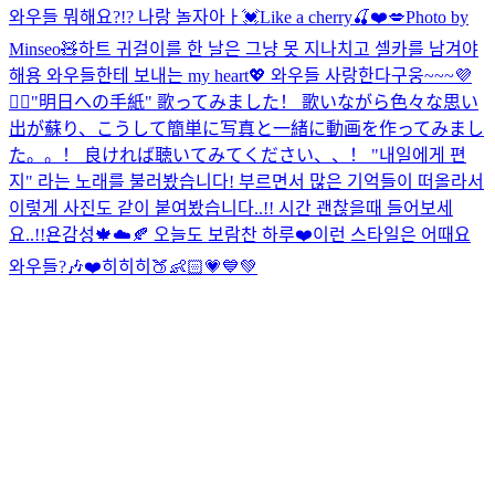
와우들 뭐해요?!? 나랑 놀자아ㅏ💓
Like a cherry🍒❤️💋
Photo by
Minseo🧸
하트 귀걸이를 한 날은 그냥 못 지나치고 셀카를 남겨야
해용 와우들한테 보내는 my heart💖 와우들 사랑한다구웅~~~💜
🙆‍♀️
"明日への手紙" 歌ってみました！ 歌いながら色々な思い
出が蘇り、こうして簡単に写真と一緒に動画を作ってみまし
た。。！ 良ければ聴いてみてください、、！ "내일에게 편
지" 라는 노래를 불러봤습니다! 부르면서 많은 기억들이 떠올라서
이렇게 사진도 같이 붙여봤습니다..!! 시간 괜찮을때 들어보세
요..!!
욘감성🍁☁️🍂 오늘도 보람찬 하루❤️
이런 스타일은 어때요
와우들?🎶❤️
히히히🍑👶🏻💗💙💚