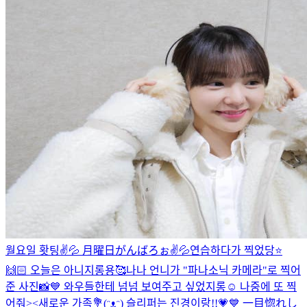
월요일 홧팅✌️💦 月曜日がんばろぉ✌️💦
연습하다가 찍었당⭐️
🙌🏻 오늘은 아니지롱용🥰
나나 언니가 "파나소닉 카메라"로 찍어
준 사진📸💙 와우들한테 넘넘 보여주고 싶었지롱☺️ 나중에 또 찍
어줘><
새로운 가족💐(ᵔᴥᵔ) 슬리퍼는 진경이랑!!💗💙 一目惚れし