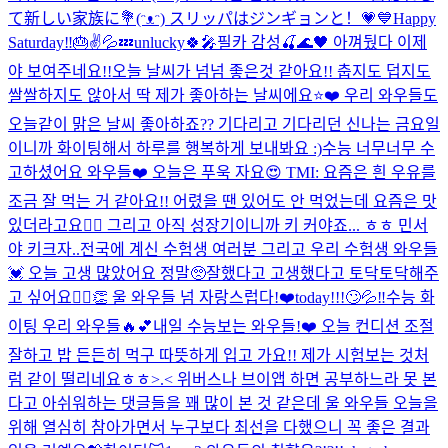
て新しい家族に💐(ᵔᴥᵔ) スリッパはジンギョンと！💗💙
Happy
Saturday‼️🎂✌️💦💤
unlucky🍀🎤
필카 감성🍒🌊🖤 아껴뒀다 이제
야 보여주네요!!
오늘 날씨가 넘넘 좋은것 같아요!! 춥지도 덥지도
쌀쌀하지도 않아서 딱 제가 좋아하는 날씨에요⭐️❤️ 우리 와우들도
오늘같이 맑은 날씨 좋아하죠?? 기다리고 기다리던 신나는 금요일
이니까 화이팅해서 하루를 행복하게 보내봐요 :)
수능 너무너무 수
고하셨어요 와우들❤️ 오늘은 푸욱 자요😍 TMI: 요즘은 흰 우유를
조금 잘 먹는 거 같아요!! 어렸을 땐 있어도 안 먹었는데 요즘은 맛
있더라고요👍🏻 그리고 아직 성장기이니까 키 커야죠... ㅎㅎ 민서
야 키크자..
전국에 계신 수험생 여러분 그리고 우리 수험생 와우들
💓 오늘 고생 많았어요 정말🥺잘했다고 고생했다고 토닥토닥해주
고 싶어요🙆‍♀️👏 울 와우들 넘 자랑스럽다!❤️
today!!!🙄💦‼️
수능 화
이팅 우리 와우들🔥💕
내일 수능보는 와우들!❤️ 오늘 컨디션 조절
잘하고 밥 든든히 먹구 따뜻하게 입고 가요!! 제가 시험보는 것처
럼 같이 떨리네요ㅎㅎ>.< 위버스나 브이앱 하면 공부하느라 못 본
다고 아쉬워하는 댓글들을 꽤 많이 본 것 같은데 울 와우들 오늘을
위해 열심히 참아가면서 누구보다 최선을 다했으니 꼭 좋은 결과