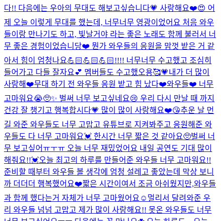
다!! 다음에는 우아의 무대도 해보고싶습니다💗 사랑해요❤️
😍 어
제 오늘 이렇게 무대를 했는데, 너무너무 영광이었어요 처음 와우
들이랑 만나기도 하고, 빛날거야 라는 좋은 노래도 함께 불러서 너
무 좋은 경험이었습니당❤️ 뭔가 와우들의 응원을 맘껏 받은 거 같
아서 힘이 엄청나요💪🏻💪🏻💪🏻!!!! 너무너무 수고했고 조심히
들어가고 다들 잘자요💕 멤버들도 수고했오용🥰💗
내가 더 많이
사랑해❤️
무대 하기 전 와우들 응원 받고 힘 났다❤️
와우들❤️ 너무
고마워요😭🥺✨ 벌써 너무 보고싶네요😢 우리 다시 만날 때 까지
건강 잘 챙기고 행복합시다💗 많이 많이 사랑해요❤️😘
추운 날 먼
길 와준 와우들도 너무 고맙고 유튜브로 지켜봐주고 응원해준 와
우들도 다 너무 고마워요💓 한시간 너무 짧은 것 같아요🥺벌써 너
무 보고싶어ㅠㅜㅠ 오늘 너무 재밌었어요 내일 공연도 기대 많이
해줘요!!💓
오늘 최고의 하루를 만들어준 와우들 너무 고마워요!!
준비할 때부터 와우들 볼 생각에 엄청 설레고 좋았는데 막상 보니
까 더더더 행복했어요❤️짧은 시간이여서 조금 아쉬웠지만,와우들
과 함께 했다는거 자체가 너무 고마웠어요☺️멀리서 달려와준 우
리 와우들 넘넘 고맙고 제가 많이 사랑해요!! 못온 와우들도 너무