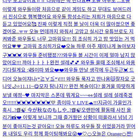
너무 보고싶어요ㅠㅠ 다음에는 꼭 만나요☘️ 오늘 하루도 ...
오늘
이렇게 와우들이랑 처음으로 같이 게임도 하고 무대도 보여드려
서 진심으로 행복했어요 와우들 함성소리는 저희가 마음으로 다
듣고 있었어요🥰 진짜 이렇게 직접 볼 날이 더욱 더 많아졌으면 좋
겠어요..ㅠㅠ 오늘 먼데까지 와줘서 고맙고 실시간 유튜브로도 지
켜봐준 와우들도 너무 고마워요!!! 집 조심히 가고 밥 맛있는 거 먹
어요💗💗 고마워 조심히가요❤️
오늘 하루 아주 재미나게 놀아보자
구💓💓💓 와우들 준비됐쬬???
와우들 볼 시간이 이제 얼마 남지 않
았어요!!! 꺄아ㅏㅏㅏㅏ완전 설레💕💕 와우들 올때 조심해서 와용
기다릴게요 :)🧸
이따 봐요❤️❤️
와우들 만날 생각에 두근두근💓 드
디어 오늘이쟈나(*≧∀≦*)!!!! 와우들 푹자고 만나용😽잘자요 굿
나잇🌙⭐️
11.11~😋
모자 탐나지?? 완전 복슬이다? 올겨울 따땃하게
보낼 예정~🖤 마지막은 스폰데 뭐게요~~~👀
설레 설레 설레죽겠
오!!!!!!💓💓💓💓💓💓💓
💛 좀이따 V LIVE🐢!!!
지금이 가을인가
혹시..?📗🍃 今が秋なのもしや..?📗🍃
오랜만에 활동때 사진 올
리기📸❤️ 이렇게 보니까 그때 즐거웠던 상황이 떠올라서 넘넘 기
분이 좋아지는것 같아요!! 오늘 하루도 와우들 잘 쉬었을거라 믿어
용 내일도 우리 함께 화이팅해봐요😜❤️
🤍
🍊오늘은 Orange🍊
짠!