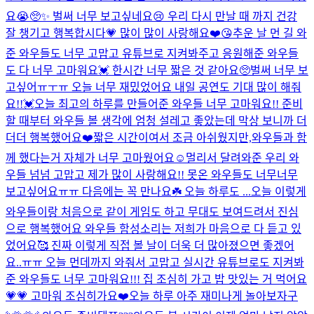
요😭🥺✨ 벌써 너무 보고싶네요😢 우리 다시 만날 때 까지 건강
잘 챙기고 행복합시다💗 많이 많이 사랑해요❤️😘
추운 날 먼 길 와
준 와우들도 너무 고맙고 유튜브로 지켜봐주고 응원해준 와우들
도 다 너무 고마워요💓 한시간 너무 짧은 것 같아요🥺벌써 너무 보
고싶어ㅠㅜㅠ 오늘 너무 재밌었어요 내일 공연도 기대 많이 해줘
요!!💓
오늘 최고의 하루를 만들어준 와우들 너무 고마워요!! 준비
할 때부터 와우들 볼 생각에 엄청 설레고 좋았는데 막상 보니까 더
더더 행복했어요❤️짧은 시간이여서 조금 아쉬웠지만,와우들과 함
께 했다는거 자체가 너무 고마웠어요☺️멀리서 달려와준 우리 와
우들 넘넘 고맙고 제가 많이 사랑해요!! 못온 와우들도 너무너무
보고싶어요ㅠㅠ 다음에는 꼭 만나요☘️ 오늘 하루도 ...
오늘 이렇게
와우들이랑 처음으로 같이 게임도 하고 무대도 보여드려서 진심
으로 행복했어요 와우들 함성소리는 저희가 마음으로 다 듣고 있
었어요🥰 진짜 이렇게 직접 볼 날이 더욱 더 많아졌으면 좋겠어
요..ㅠㅠ 오늘 먼데까지 와줘서 고맙고 실시간 유튜브로도 지켜봐
준 와우들도 너무 고마워요!!! 집 조심히 가고 밥 맛있는 거 먹어요
💗💗 고마워 조심히가요❤️
오늘 하루 아주 재미나게 놀아보자구