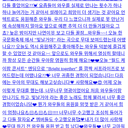
다들 좋았어요??💓 요즘들어 와우를 실제로 만나는 횟수가 하나
하나 늘어가는 거 같아서 설레이고 희망이 더 생기는 것 같아요 언
텍트로도 응원해준 와우들, 우리 다 느꼈으니까 실제로 못 만난거
에 속상해하지 말아요 앞으로 예쁜 추억 더 더 만들거잖아요 그
쵸? 늦은 밤이지만 나연이🐰 보고 다들 꿀잠...
와우들~~! 오늘 한
국문화축제 에서 "빛날거야" 라는 곡으로 무대 보여드렸는데 어땠
나요?? 오늘도 역시 응원해주고 좋아해주는 와우들 덕분에 즐겁게
할 수 있었던 것 같아요>< 앞으로도 와우들 위해서 열심히 할테니
까 항상 모든 순간들 우아랑 영원히 함께 해요!!❤️❤️
오늘 "월드 케
이팝 콘서트" 엔딩으로 "Bright together" 를 깜짝 서프라이즈로 보
여드렸는데 어땠나요??💝 너무 귀중한 경험이 되었습니다!! 다음
에는 우아의 무대도 해보고싶습니다💗 사랑해요❤️
😍 어제 오늘
이렇게 무대를 했는데, 너무너무 영광이었어요 처음 와우들이랑
만나기도 하고, 빛날거야 라는 좋은 노래도 함께 불러서 너무 좋은
경험이었습니당❤️ 뭔가 와우들의 응원을 맘껏 받은 거 같아서 힘
이 엄청나요💪🏻💪🏻💪🏻!!!! 너무너무 수고했고 조심히 들어가
고 다들 잘자요💕 멤버들도 수고했오용🥰💗
내가 더 많이 사랑해
❤️
무대 하기 전 와우들 응원 받고 힘 났다❤️
와우들❤️ 너무 고마워