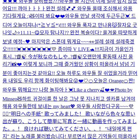
💓💓💓 와우들 준비됐쬬???
와우들 볼 시간이 이제 얼마 남지 않았
어요!!! 꺄아ㅏㅏㅏㅏ완전 설레💕💕 와우들 올때 조심해서 와용
기다릴게요 :)🧸
이따 봐요❤️❤️
와우들 만날 생각에 두근두근💓 드
디어 오늘이쟈나(*≧∀≦*)!!!! 와우들 푹자고 만나용😽잘자요 굿
나잇🌙⭐️
11.11~😋
모자 탐나지?? 완전 복슬이다? 올겨울 따땃하게
보낼 예정~🖤 마지막은 스폰데 뭐게요~~~👀
설레 설레 설레죽겠
오!!!!!!💓💓💓💓💓💓💓
💛 좀이따 V LIVE🐢!!!
지금이 가을인가
혹시..?📗🍃 今が秋なのもしや..?📗🍃
오랜만에 활동때 사진 올
리기📸❤️ 이렇게 보니까 그때 즐거웠던 상황이 떠올라서 넘넘 기
분이 좋아지는것 같아요!! 오늘 하루도 와우들 잘 쉬었을거라 믿어
용 내일도 우리 함께 화이팅해봐요😜❤️
🤍
🍊오늘은 Orange🍊
짠!
와우들 뭐해요?!? 나랑 놀자아ㅏ💓
Like a cherry🍒❤️💋
Photo by
Minseo🧸
하트 귀걸이를 한 날은 그냥 못 지나치고 셀카를 남겨야
해용 와우들한테 보내는 my heart💖 와우들 사랑한다구웅~~~💜
🙆‍♀️
"明日への手紙" 歌ってみました！ 歌いながら色々な思い
出が蘇り、こうして簡単に写真と一緒に動画を作ってみまし
た。。！ 良ければ聴いてみてください、、！ "내일에게 편
지" 라는 노래를 불러봤습니다! 부르면서 많은 기억들이 떠올라서