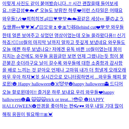
이렇게 사진도 같이 붙여봤습니다..!! 시간 괜찮을때 들어보세
요..!!
욘감성🍁☁️🍂 오늘도 보람찬 하루❤️
이런 스타일은 어때요
와우들?🎶❤️
히히히🍑👶🏻💗💙💚
☁️☁️꿈같은 세상👀 夢のよう
な世界👀
💖💗💓💅🏻👚🌸🌷🍓🎀💘🧸
Behind cut❤️💙💜 와우들
한테 얼른 보여주고 싶었던 영상이었는데 오늘 올라왔다용!! 신기
하죠?👍🏻
10월의 마지막 날까지 알차고 뜻깊게 보냈네요 와우들도
오늘 예쁜 하루 보냈나요? 저에겐 유독 바쁜 10월이였는데 몸이
지치는 순간에도 와우들 응원글만 보면 언제 그랬냐는듯 힘이 불
끈불끈 솟더라구요 날이 갈수록 와우들에 대한 소중함과 감사함
을 배로 느끼는 것 같아요 언제나 고마워 내가 더 힘낼게 오래오래
와우 우아 하자💓🐰 실시간으로 모니터링하면서 ...
와우들 해피 할
로윈!🎃 Happy halloween🎃☠️😈💜
🎃happy halloween👻 드디어
오늘 할로윈데이!! 즐거운 하루 보내요 우리 와우들❤️
happy
halloween🎃👻 🙀🙀🙀
trick or treat...?😳🤭 🎃HAPPY
HALLOWEEN🎃
안경을 좋아하는 편👓🕶 와우 내일 기대 많이
해줘 응원이 필요해!!!🎀💓