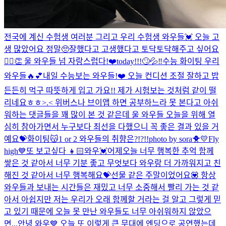
전국에 계신 수험생 여러분 그리고 우리 수험생 와우들💓 오늘 고
생 많았어요 정말🥺잘했다고 고생했다고 토닥토닥해주고 싶어요
🙆‍♀️👏 울 와우들 넘 자랑스럽다!❤️
today!!!🙄💦‼️
수능 화이팅 우리
와우들🔥💕
내일 수능보는 와우들!❤️ 오늘 컨디션 조절 잘하고 밥
든든히 먹구 따뜻하게 입고 가요!! 제가 시험보는 것처럼 같이 떨
리네요ㅎㅎ>.< 위버스나 브이앱 하면 공부하느라 못 본다고 아쉬
워하는 댓글들을 꽤 많이 본 것 같은데 울 와우들 오늘을 위해 열
심히 참아가면서 누구보다 최선을 다했으니 꼭 좋은 결과 있을 거
예요💝화이팅😽
1 or 2 와우들의 취향은?!?!!
photo by sora🐥💛
Fly
high💙
또 보고싶다 👧🏻
와우💓어제오늘 너무 행복한 추억 함께
쌓은 것 같아서 너무 기분 좋고 무엇보다 와우랑 더 가까워지고 친
해진 것 같아서 너무 행복해요💝선물 같은 주말이었어요💟 항상
와우들과 보내는 시간들은 재밌고 너무 소중해서 빨리 가는 것 같
아서 아쉽지만 저는 우리가 오래 함께할 거라는 걸 알고 그렇게 믿
고 있기 때문에 오늘 못 만난 와우들도 너무 아쉬워하지 않았으
면...
안녕 와우💙 오늘 또 이렇게 큰 무대에 엔딩으로 공연했는데