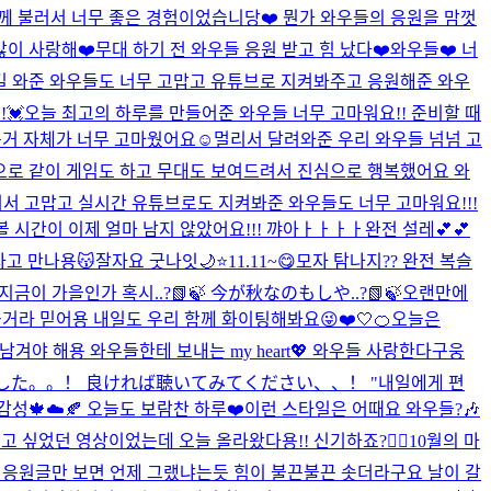
함께 불러서 너무 좋은 경험이었습니당❤️ 뭔가 와우들의 응원을 맘껏
많이 사랑해❤️
무대 하기 전 와우들 응원 받고 힘 났다❤️
와우들❤️ 너
 길 와준 와우들도 너무 고맙고 유튜브로 지켜봐주고 응원해준 와우
💓
오늘 최고의 하루를 만들어준 와우들 너무 고마워요!! 준비할 때
거 자체가 너무 고마웠어요☺️멀리서 달려와준 우리 와우들 넘넘 고
으로 같이 게임도 하고 무대도 보여드려서 진심으로 행복했어요 와
줘서 고맙고 실시간 유튜브로도 지켜봐준 와우들도 너무 고마워요!!!
볼 시간이 이제 얼마 남지 않았어요!!! 꺄아ㅏㅏㅏㅏ완전 설레💕💕
자고 만나용😽잘자요 굿나잇🌙⭐️
11.11~😋
모자 탐나지?? 완전 복슬
지금이 가을인가 혹시..?📗🍃 今が秋なのもしや..?📗🍃
오랜만에
을거라 믿어용 내일도 우리 함께 화이팅해봐요😜❤️
🤍
🍊오늘은
남겨야 해용 와우들한테 보내는 my heart💖 와우들 사랑한다구웅
た。。！ 良ければ聴いてみてください、、！ "내일에게 편
감성🍁☁️🍂 오늘도 보람찬 하루❤️
이런 스타일은 어때요 와우들?🎶
보여주고 싶었던 영상이었는데 오늘 올라왔다용!! 신기하죠?👍🏻
10월의 마
들 응원글만 보면 언제 그랬냐는듯 힘이 불끈불끈 솟더라구요 날이 갈