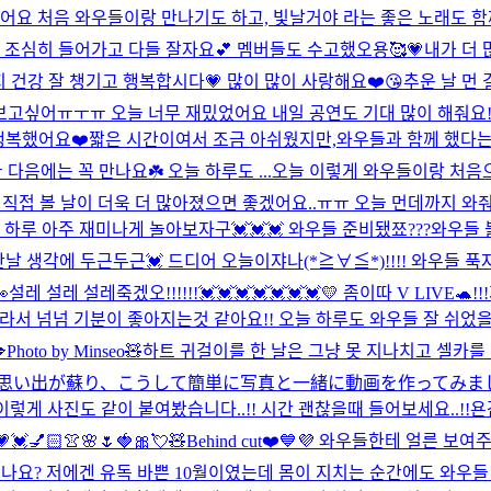
었어요 처음 와우들이랑 만나기도 하고, 빛날거야 라는 좋은 노래도 
고했고 조심히 들어가고 다들 잘자요💕 멤버들도 수고했오용🥰💗
내가 더 
지 건강 잘 챙기고 행복합시다💗 많이 많이 사랑해요❤️😘
추운 날 먼
 보고싶어ㅠㅜㅠ 오늘 너무 재밌었어요 내일 공연도 기대 많이 해줘요!!
 행복했어요❤️짧은 시간이여서 조금 아쉬웠지만,와우들과 함께 했다는
음에는 꼭 만나요☘️ 오늘 하루도 ...
오늘 이렇게 와우들이랑 처음
 직접 볼 날이 더욱 더 많아졌으면 좋겠어요..ㅠㅠ 오늘 먼데까지 와
 하루 아주 재미나게 놀아보자구💓💓💓 와우들 준비됐쬬???
와우들 
날 생각에 두근두근💓 드디어 오늘이쟈나(*≧∀≦*)!!!! 와우들 푹

설레 설레 설레죽겠오!!!!!!💓💓💓💓💓💓💓
💛 좀이따 V LIVE🐢!!!
올라서 넘넘 기분이 좋아지는것 같아요!! 오늘 하루도 와우들 잘 쉬었

Photo by Minseo🧸
하트 귀걸이를 한 날은 그냥 못 지나치고 셀카를 
な思い出が蘇り、こうして簡単に写真と一緒に動画を作ってみまし
렇게 사진도 같이 붙여봤습니다..!! 시간 괜찮을때 들어보세요..!!
욘
💗💓💅🏻👚🌸🌷🍓🎀💘🧸
Behind cut❤️💙💜 와우들한테 얼른 
나요? 저에겐 유독 바쁜 10월이였는데 몸이 지치는 순간에도 와우