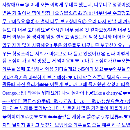
사랑해요❤️
😍 어제 오늘 이렇게 무대를 했는데, 너무너무 영광이
받은 거 같아서 힘이 엄청나요💪🏻💪🏻💪🏻!!!! 너무너무 수
무 고마워요😭🥺✨ 벌써 너무 보고싶네요😢 우리 다시 만날 때 까
들도 다 너무 고마워요💓 한시간 너무 짧은 것 같아요🥺벌써 너무
부터 와우들 볼 생각에 엄청 설레고 좋았는데 막상 보니까 더더더
맙고 제가 많이 사랑해요!! 못온 와우들도 너무너무 보고싶어요ㅠㅠ 다
우들 함성소리는 저희가 마음으로 다 듣고 있었어요🥰 진짜 이렇게
집 조심히 가고 밥 맛있는 거 먹어요💗💗 고마워 조심히가요❤️
오늘
와우들 올때 조심해서 와용 기다릴게요 :)🧸
이따 봐요❤️❤️
와우들 만
이다? 올겨울 따땃하게 보낼 예정~🖤 마지막은 스폰데 뭐게요~~~
활동때 사진 올리기📸❤️ 이렇게 보니까 그때 즐거웠던 상황이 떠
Orange🍊
짠! 와우들 뭐해요?!? 나랑 놀자아ㅏ💓
Like a cherry🍒❤️
~~~💜🙆‍♀️
"明日への手紙" 歌ってみました！ 歌いながら色々
지" 라는 노래를 불러봤습니다! 부르면서 많은 기억들이 떠올라서 이
❤️
히히히🍑👶🏻💗💙💚
☁️☁️꿈같은 세상👀 夢のような世界👀
💖
지막 날까지 알차고 뜻깊게 보냈네요 와우들도 오늘 예쁜 하루 보냈