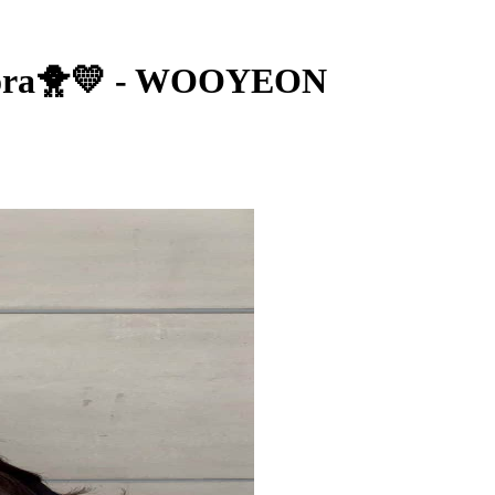
ra🐥💛 - WOOYEON