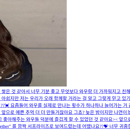
 쌓은 것 같아서 너무 기분 좋고 무엇보다 와우랑 더 가까워지고 친해
아쉽지만 저는 우리가 오래 함께할 거라는 걸 알고 그렇게 믿고 있기
요??💓 요즘들어 와우를 실제로 만나는 횟수가 하나하나 늘어가는 거
앞으로 예쁜 추억 더 더 만들거잖아요 그쵸? 늦은 밤이지만 나연이🐰 
 좋아해주는 와우들 덕분에 즐겁게 할 수 있었던 것 같아요>< 앞으
 together" 를 깜짝 서프라이즈로 보여드렸는데 어땠나요??💝 너