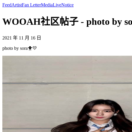
Feed
Artist
Fan Letter
Media
Live
Notice
WOOAH社区帖子 - photo by so
2021 年 11 月 16 日
photo by sora🐥💛