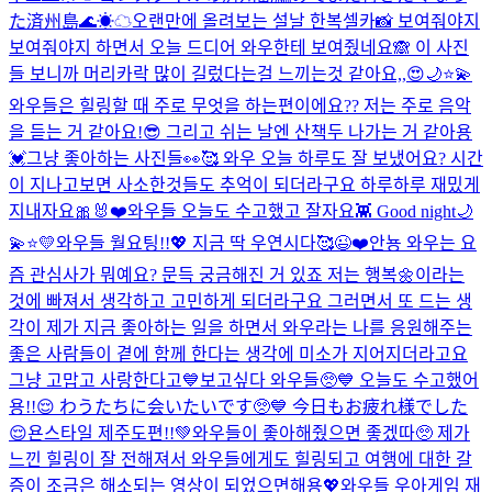
た済州島🌊☀︎☁︎
오랜만에 올려보는 설날 한복셀카📸 보여줘야지
보여줘야지 하면서 오늘 드디어 와우한테 보여줬네요🙈 이 사진
들 보니까 머리카락 많이 길렀다는걸 느끼는것 같아요,,😍
🌙⭐️💫
와우들은 힐링할 때 주로 무엇을 하는편이에요?? 저는 주로 음악
을 듣는 거 같아요!😎 그리고 쉬는 날엔 산책두 나가는 거 같아용
💓
그냥 좋아하는 사진들👀🥰 와우 오늘 하루도 잘 보냈어요? 시간
이 지나고보면 사소한것들도 추억이 되더라구요 하루하루 재밌게
지내자요🎀🐰❤️
와우들 오늘도 수고했고 잘자요👾 Good night🌙
💫⭐️💛
와우들 월요팅!!💖 지금 딱 우연시다🥰
😉❤️
안뇽 와우는 요
즘 관심사가 뭐예요? 문득 궁금해진 거 있죠 저는 행복🌼이라는
것에 빠져서 생각하고 고민하게 되더라구요 그러면서 또 드는 생
각이 제가 지금 좋아하는 일을 하면서 와우라는 나를 응원해주는
좋은 사람들이 곁에 함께 한다는 생각에 미소가 지어지더라고요
그냥 고맙고 사랑한다고💙
보고싶다 와우들🥺💙 오늘도 수고했어
용!!😌 わうたちに会いたいです🥺💙 今日もお疲れ様でした
😌
욘스타일 제주도편!!💚와우들이 좋아해줬으면 좋겠따🥺 제가
느낀 힐링이 잘 전해져서 와우들에게도 힐링되고 여행에 대한 갈
증이 조금은 해소되는 영상이 되었으면해용💖
와우들 우아게임 재