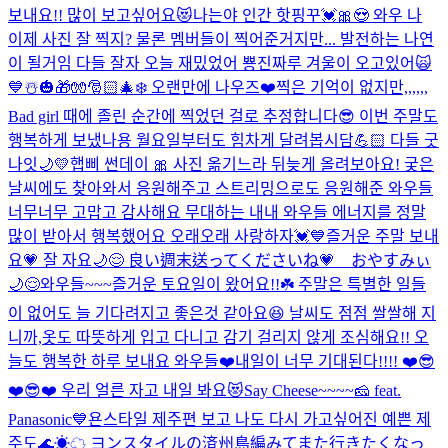
보내요!! 많이 보고싶어요😻
나는야 인간 핫핑꾸💓🎀😍 와우 나
이제 사진 잘 찍지? 물론 멤버들이 찍어준거지만... 발전하는 나연
이 될거임 다들 잘자 오늘 재밌었어 뿅
진짜루 겨울이 오고있어🙀
💙☃️🎃🎁🧤🎅🏻🎄❄️ 오랜만에 나우즈❤️
찍은 기억이 없지만,,,,,,
Bad girl 때에 졸린 순간에 찍었던 걸로 추정합니다😎 이번 주말도
행복하게 보냈나용 월요일부터도 힘차게 달려봅시담💪🏻 다들 굿
나잇🌙💛
햅삐 썬데이 🎀 사진 옮기느라 뒤늦게 올려보아요! 궂은
날씨에도 찾아와서 응원해주고 스트리밍으로도 응원해준 와우들
너무너무 고맙고 감사해요 무대하는 내내 와우들 에너지를 정말
많이 받아서 행복했어요 오래오래 사랑하자💓💙
즐거운 주말 보내
요💗 잘 자요🌙😌 良い週末送ってくださいね💗 おやすみぃ
🌙😌
와우들~~~즐거운 토요일이 왔어요!!☘️ 주말은 특별한 일들
이 없어도 늘 기다려지고 좋은것 같아요😆 날씨도 점점 쌀쌀해 지
니까,옷도 따뜻하게 입고 다니고 감기 걸리지 않게 조심해요!! 오
늘도 행복한 하루 보내요 와우들❤️
내일이 너무 기대된다!!!! ❤️😎
❤️😎❤️ 우리 얼른 자고 내일 봐요😻
Say Cheese~~~~🧀 feat.
Panasonic💙
욘스타일 제주편 보고 나도 다시 가고싶어진 예쁜 제
주도🌊☀︎☁︎ ヨンスタイルの済州島編みてまた行きたくなっ