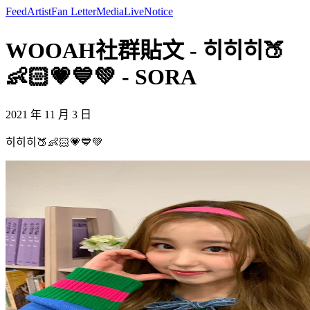
Feed
Artist
Fan Letter
Media
Live
Notice
WOOAH社群貼文 - 히히히🍑
👶🏻💗💙💚 - SORA
2021 年 11 月 3 日
히히히🍑👶🏻💗💙💚