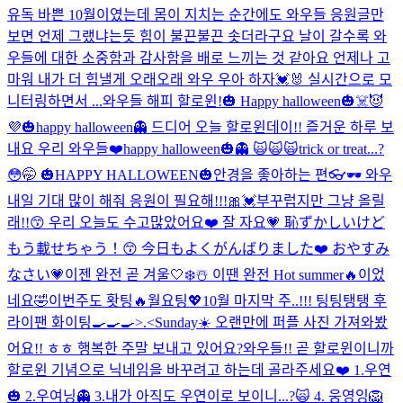
유독 바쁜 10월이였는데 몸이 지치는 순간에도 와우들 응원글만
보면 언제 그랬냐는듯 힘이 불끈불끈 솟더라구요 날이 갈수록 와
우들에 대한 소중함과 감사함을 배로 느끼는 것 같아요 언제나 고
마워 내가 더 힘낼게 오래오래 와우 우아 하자💓🐰 실시간으로 모
니터링하면서 ...
와우들 해피 할로윈!🎃 Happy halloween🎃☠️😈
💜
🎃happy halloween👻 드디어 오늘 할로윈데이!! 즐거운 하루 보
내요 우리 와우들❤️
happy halloween🎃👻 🙀🙀🙀
trick or treat...?
😳🤭 🎃HAPPY HALLOWEEN🎃
안경을 좋아하는 편👓🕶 와우
내일 기대 많이 해줘 응원이 필요해!!!🎀💓
부꾸럽지만 그냥 올릴
래!!😙 우리 오늘도 수고많았어요❤️ 잘 자요💗 恥ずかしいけど
もう載せちゃう！😙 今日もよくがんばりました❤️ おやすみ
なさい💗
이젠 완전 곧 겨울🤍❄️☃️ 이땐 완전 Hot summer🔥이었
네요🤣
이번주도 홧팅🔥월요팅💖10월 마지막 주..!!! 팅팅탱탱 후
라이팬 화이팅🍳🍳🍳>.<
Sunday☀️ 오랜만에 퍼플 사진 가져와봤
어요!! ㅎㅎ 행복한 주말 보내고 있어요?
와우들!! 곧 할로윈이니까
할로윈 기념으로 닉네임을 바꾸려고 하는데 골라주세요❤️ 1.우연
🎃 2.우여닝👻 3.내가 아직도 우연이로 보이니...?🙀 4. 웅영잉🦁