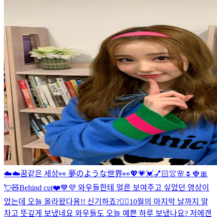
☁️☁️꿈같은 세상👀 夢のような世界👀
💖💗💓💅🏻👚🌸🌷🍓🎀
💘🧸
Behind cut❤️💙💜 와우들한테 얼른 보여주고 싶었던 영상이
었는데 오늘 올라왔다용!! 신기하죠?👍🏻
10월의 마지막 날까지 알
차고 뜻깊게 보냈네요 와우들도 오늘 예쁜 하루 보냈나요? 저에겐