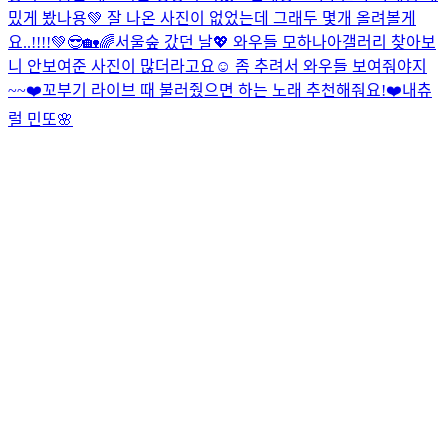
밌게 봤나용💚 잘 나온 사진이 없었는데 그래두 몇개 올려볼게
요..!!!!💚😎
🏡🌈서울숲 갔던 날💖 와우들 모하나아
갤러리 찾아보
니 안보여준 사진이 많더라고요☺️ 좀 추려서 와우들 보여줘야지
~~❤️
꼬부기 라이브 때 불러줬으면 하는 노래 추천해줘요!❤️
내츄
럴 민또🌸