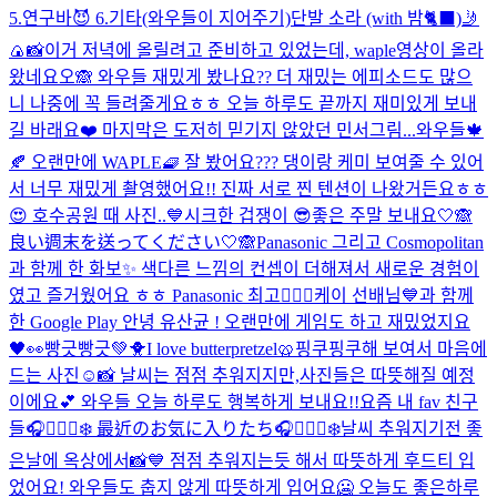
5.연구바😈 6.기타(와우들이 지어주기)
단발 소라 (with 밤🐈‍⬛)
🤳
🍙📸
이거 저녁에 올릴려고 준비하고 있었는데, waple영상이 올라
왔네요오🙈 와우들 재밌게 봤나요?? 더 재밌는 에피소드도 많으
니 나중에 꼭 들려줄게요ㅎㅎ 오늘 하루도 끝까지 재미있게 보내
길 바래요❤️ 마지막은 도저히 믿기지 않았던 민서그림...
와우들🍁
🍂 오랜만에 WAPLE🧇 잘 봤어요??? 댕이랑 케미 보여줄 수 있어
서 너무 재밌게 촬영했어요!! 진짜 서로 찐 텐션이 나왔거든요ㅎㅎ
😍 호수공원 때 사진..💙
시크한 겁쟁이 😎
좋은 주말 보내요🤍🙈
良い週末を送ってください🤍🙈
Panasonic 그리고 Cosmopolitan
과 함께 한 화보✨ 색다른 느낌의 컨셉이 더해져서 새로운 경험이
였고 즐거웠어요 ㅎㅎ Panasonic 최고👍🏻💓
케이 선배님💙과 함께
한 Google Play 안녕 유산균 ! 오랜만에 게임도 하고 재밌었지요
🖤👀
빵긋빵긋💚🐥
I love butterpretzel🥨
핑쿠핑쿠해 보여서 마음에
드는 사진☺️📸 날씨는 점점 추워지지만,사진들은 따뜻해질 예정
이에요💕 와우들 오늘 하루도 행복하게 보내요!!
요즘 내 fav 친구
들🎧🧘🏻‍♀️❄️ 最近のお気に入りたち🎧🧘🏻‍♀️❄️
날씨 추워지기전 좋
은날에 옥상에서📸💙 점점 추워지는듯 해서 따뜻하게 후드티 입
었어요! 와우들도 춥지 않게 따뜻하게 입어요🥶 오늘도 좋은하루