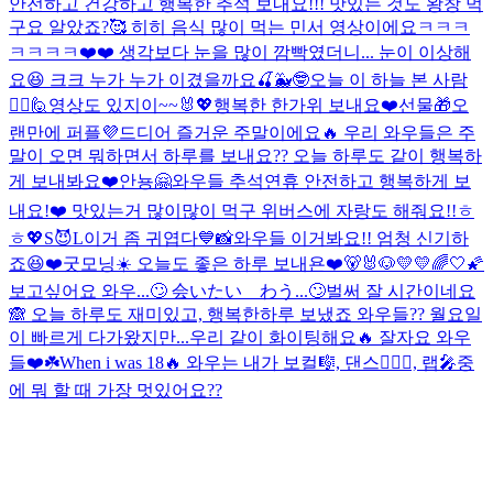
안전하고 건강하고 행복한 추석 보내요!!! 맛있는 것도 왕창 먹
구요 알았죠?🥰 히히 음식 많이 먹는 민서 영상이에요ㅋㅋㅋ
ㅋㅋㅋㅋ❤️❤️ 생각보다 눈을 많이 깜빡였더니... 눈이 이상해
요😆 크크 누가 누가 이겼을까요🍒🐳🤓
오늘 이 하늘 본 사람
🙋‍♀️🙋
영상도 있지이~~🐰💖
행복한 한가위 보내요❤️선물🎁
오
랜만에 퍼플💜
드디어 즐거운 주말이에요🔥 우리 와우들은 주
말이 오면 뭐하면서 하루를 보내요?? 오늘 하루도 같이 행복하
게 보내봐요❤️
안뇽🤗와우들 추석연휴 안전하고 행복하게 보
내요!❤️ 맛있는거 많이많이 먹구 위버스에 자랑도 해줘요!!ㅎ
ㅎ💖
S😈L
이거 좀 귀엽다💙📸
와우들 이거봐요!! 엄청 신기하
죠😆❤️
굿모닝☀️ 오늘도 좋은 하루 보내욘❤️
🐻🐰🐶
💛💛
🌈🤍🌠
보고싶어요 와우...🙄 会いたい わう...🙄
벌써 잘 시간이네요
🙈 오늘 하루도 재미있고, 행복한하루 보냈죠 와우들?? 월요일
이 빠르게 다가왔지만...우리 같이 화이팅해요🔥 잘자요 와우
들❤️☘️
When i was 18🔥 와우는 내가 보컬🎼, 댄스🧍🏻‍♀️, 랩🎤중
에 뭐 할 때 가장 멋있어요??