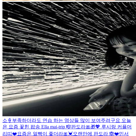
소🍦
부족하더라도 연습 하는 영상들 많이 보여주려구요 오늘
은 요즘 꽃힌 팝송 Ella mai-trip 🎼
판도라🎀🎁💖 루시랑 커플머
리띠❤️
요즘은 얼빡이 좋더라🎀💓
오랜만에 판도라 🙈❤️
민서