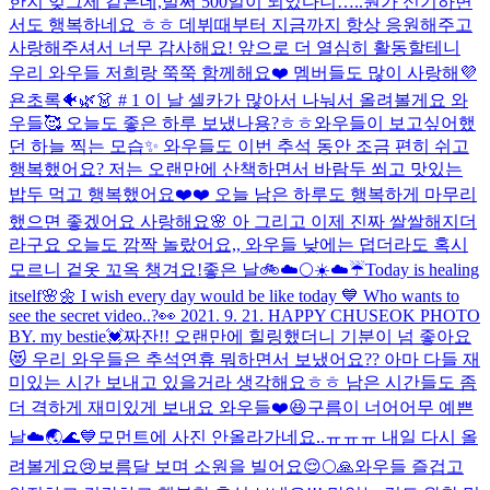
한지 엊그제 같은데,벌써 500일이 되었다니…..뭔가 신기하면
서도 행복하네요 ㅎㅎ 데뷔때부터 지금까지 항상 응원해주고
사랑해주셔서 너무 감사해요! 앞으로 더 열심히 활동할테니
우리 와우들 저희랑 쭉쭉 함께해요❤️ 멤버들도 많이 사랑해💜
욘초록🐠🌿👗 # 1 이 날 셀카가 많아서 나눠서 올려볼게요 와
우들🥰 오늘도 좋은 하루 보냈나용?ㅎㅎ
와우들이 보고싶어했
던 하늘 찍는 모습✨ 와우들도 이번 추석 동안 조금 편히 쉬고
행복했어요? 저는 오랜만에 산책하면서 바람두 쐬고 맛있는
밥두 먹고 행복했어요❤️❤️ 오늘 남은 하루도 행복하게 마무리
했으면 좋겠어요 사랑해요🌸 아 그리고 이제 진짜 쌀쌀해지더
라구요 오늘도 깜짝 놀랐어요,, 와우들 낮에는 덥더라도 혹시
모르니 겉옷 꼬옥 챙겨요!
좋은 날🚲☁️🌕
☀️☁️☔️
Today is healing
itself🌸🌼 I wish every day would be like today 💙 Who wants to
see the secret video..?👀 2021. 9. 21. HAPPY CHUSEOK PHOTO
BY. my bestie💓
짜잔!! 오랜만에 힐링했더니 기분이 넘 좋아요
😻 우리 와우들은 추석연휴 뭐하면서 보냈어요?? 아마 다들 재
미있는 시간 보내고 있을거라 생각해요ㅎㅎ 남은 시간들도 좀
더 격하게 재미있게 보내요 와우들❤️😆
구름이 너어어무 예쁜
날☁️🌏🌊💙
모먼트에 사진 안올라가네요..ㅠㅠㅠ 내일 다시 올
려볼게요😢
보름달 보며 소원을 빌어요😌🌕🙏
와우들 즐겁고