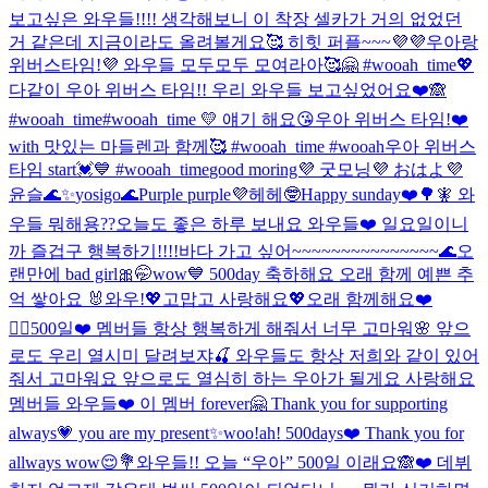
보고싶은 와우들!!!! 생각해보니 이 착장 셀카가 거의 없었던
거 같은데 지금이라도 올려볼게요🥰 히힛 퍼플~~~💜💜
우아랑
위버스타임!💜 와우들 모두모두 모여라아🥰🤗 #wooah_time💖
다같이 우아 위버스 타임!! 우리 와우들 보고싶었어요❤️🙈
#wooah_time
#wooah_time 💛 얘기 해요😘
우아 위버스 타임!❤️
with 맛있는 마들렌과 함께🥰 #wooah_time #wooah
우아 위버스
타임 start💓💙 #wooah_time
good moring💜 굿모닝💜 おはよ💜
윤슬🌊✨
yosigo🌊
Purple purple💜
헤헤🤓
Happy sunday❤️🌳🧚 와
우들 뭐해용??
오늘도 좋은 하루 보내요 와우들❤️ 일요일이니
까 즐겁구 행복하기!!!!
바다 가고 싶어~~~~~~~~~~~~~~~🌊
오
랜만에 bad girl🎀🤭
wow💙 500day 축하해요 오래 함께 예쁜 추
억 쌓아요 🐰
와우!💖고맙고 사랑해요💖오래 함께해요❤️
🙆‍♀️
500일❤️ 멤버들 항상 행복하게 해줘서 너무 고마워🌸 앞으
로도 우리 열시미 달려보쟈🍒 와우들도 항상 저희와 같이 있어
줘서 고마워요 앞으로도 열심히 하는 우아가 될게요 사랑해요
멤버들 와우들❤️ 이 멤버 forever🤗 Thank you for supporting
always💗 you are my present✨
woo!ah! 500days❤️ Thank you for
allways wow😌💐
와우들!! 오늘 “우아” 500일 이래요🙈❤️ 데뷔