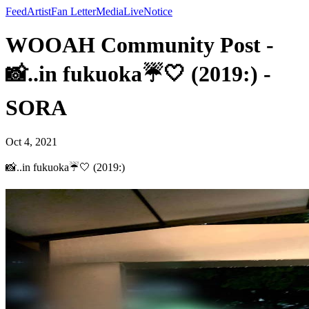
Feed
Artist
Fan Letter
Media
Live
Notice
WOOAH Community Post -
📸..in fukuoka☔️🤍 (2019:) -
SORA
Oct 4, 2021
📸..in fukuoka☔️🤍 (2019:)