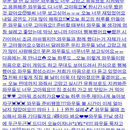
추운 날 먼 길 와준 와우들도 너무 고맙고 유튜브로 지켜봐주
고 응원해준 와우들도 다 너무 고마워요💓 한시간 너무 짧은
것 같아요🥺벌써 너무 보고싶어ㅠㅜㅠ 오늘 너무 재밌었어요
내일 공연도 기대 많이 해줘요!!💓
오늘 최고의 하루를 만들어
준 와우들 너무 고마워요!! 준비할 때부터 와우들 볼 생각에 엄
청 설레고 좋았는데 막상 보니까 더더더 행복했어요❤️짧은 시
간이여서 조금 아쉬웠지만,와우들과 함께 했다는거 자체가 너
무 고마웠어요☺️멀리서 달려와준 우리 와우들 넘넘 고맙고 제
가 많이 사랑해요!! 못온 와우들도 너무너무 보고싶어요ㅠㅠ
다음에는 꼭 만나요☘️ 오늘 하루도 ...
오늘 이렇게 와우들이랑
처음으로 같이 게임도 하고 무대도 보여드려서 진심으로 행복
했어요 와우들 함성소리는 저희가 마음으로 다 듣고 있었어요
🥰 진짜 이렇게 직접 볼 날이 더욱 더 많아졌으면 좋겠어요..ㅠ
ㅠ 오늘 먼데까지 와줘서 고맙고 실시간 유튜브로도 지켜봐준
와우들도 너무 고마워요!!! 집 조심히 가고 밥 맛있는 거 먹어
요💗💗 고마워 조심히가요❤️
오늘 하루 아주 재미나게 놀아보
자구💓💓💓 와우들 준비됐쬬???
와우들 볼 시간이 이제 얼마
남지 않았어요!!! 꺄아ㅏㅏㅏㅏ완전 설레💕💕 와우들 올때 조
심해서 와용 기다릴게요 :)🧸
이따 봐요❤️❤️
와우들 만날 생각
에 두근두근💓 드디어 오늘이쟈나(*≧∀≦*)!!!! 와우들 푹자고