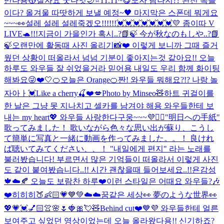
만나용😽잘자요 굿나잇🌙⭐️
11.11~😋
모자 탐나지?? 완전 복슬
이다? 올겨울 따땃하게 보낼 예정~🖤 마지막은 스폰데 뭐게요
~~~👀
설레 설레 설레죽겠오!!!!!!💓💓💓💓💓💓💓
💛 좀이따 V
LIVE🐢!!!
지금이 가을인가 혹시..?📗🍃 今が秋なのもしや..?📗
🍃
오랜만에 활동때 사진 올리기📸❤️ 이렇게 보니까 그때 즐거
웠던 상황이 떠올라서 넘넘 기분이 좋아지는것 같아요!! 오늘
하루도 와우들 잘 쉬었을거라 믿어용 내일도 우리 함께 화이팅
해봐요😜❤️
🤍
🍊오늘은 Orange🍊
짠! 와우들 뭐해요?!? 나랑 놀
자아ㅏ💓
Like a cherry🍒❤️💋
Photo by Minseo🧸
하트 귀걸이를
한 날은 그냥 못 지나치고 셀카를 남겨야 해용 와우들한테 보
내는 my heart💖 와우들 사랑한다구웅~~~💜🙆‍♀️
"明日への手紙"
歌ってみました！ 歌いながら色々な思い出が蘇り、こうし
て簡単に写真と一緒に動画を作ってみました。。！ 良けれ
ば聴いてみてください、、！ "내일에게 편지" 라는 노래를
불러봤습니다! 부르면서 많은 기억들이 떠올라서 이렇게 사진
도 같이 붙여봤습니다..!! 시간 괜찮을때 들어보세요..!!
욘감성
🍁☁️🍂 오늘도 보람찬 하루❤️
이런 스타일은 어때요 와우들?🎶
❤️
히히히🍑👶🏻💗💙💚
☁️☁️꿈같은 세상👀 夢のような世界👀
💖💗💓💅🏻👚🌸🌷🍓🎀💘🧸
Behind cut❤️💙💜 와우들한테 얼른
보여주고 싶었던 영상이었는데 오늘 올라왔다용!! 신기하죠?