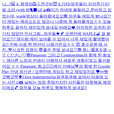
니...?🙀 4. 웅영잉🦁 5.연구바😈 6.기타(와우들이 지어주기)
단
발 소라 (with 밤🐈‍⬛)
🤳🍙📸
이거 저녁에 올릴려고 준비하고 있
었는데, waple영상이 올라왔네요오🙈 와우들 재밌게 봤나요??
더 재밌는 에피소드도 많으니 나중에 꼭 들려줄게요ㅎㅎ 오늘
하루도 끝까지 재미있게 보내길 바래요❤️ 마지막은 도저히 믿
기지 않았던 민서그림...
와우들🍁🍂 오랜만에 WAPLE🧇 잘 봤
어요??? 댕이랑 케미 보여줄 수 있어서 너무 재밌게 촬영했어
요!! 진짜 서로 찐 텐션이 나왔거든요ㅎㅎ 😍 호수공원 때 사
진..💙
시크한 겁쟁이 😎
좋은 주말 보내요🤍🙈 良い週末を送っ
てください🤍🙈
Panasonic 그리고 Cosmopolitan과 함께 한 화보
✨ 색다른 느낌의 컨셉이 더해져서 새로운 경험이였고 즐거웠
어요 ㅎㅎ Panasonic 최고👍🏻💓
케이 선배님💙과 함께 한 Google
Play 안녕 유산균 ! 오랜만에 게임도 하고 재밌었지요 🖤👀
빵
긋빵긋💚🐥
I love butterpretzel🥨
핑쿠핑쿠해 보여서 마음에 드
는 사진☺️📸 날씨는 점점 추워지지만,사진들은 따뜻해질 예정
이에요💕 와우들 오늘 하루도 행복하게 보내요!!