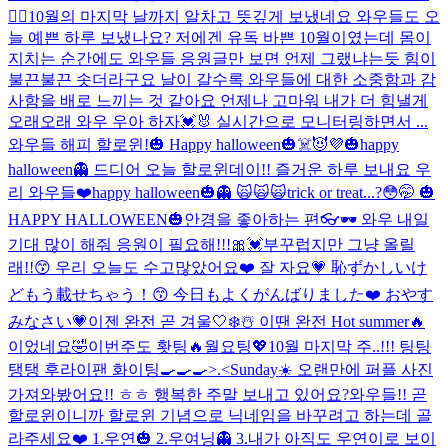
👍🏻
10월의 마지막 날까지 알차고 뜻깊게 보냈네요 와우들도 오
늘 예쁜 하루 보냈나요? 저에겐 유독 바쁜 10월이였는데 몸이
지치는 순간에도 와우들 응원글만 보면 언제 그랬냐는듯 힘이
불끈불끈 솟더라구요 날이 갈수록 와우들에 대한 소중함과 감
사함을 배로 느끼는 것 같아요 언제나 고마워 내가 더 힘낼게
오래오래 와우 우아 하자💓🐰 실시간으로 모니터링하면서 ...
와우들 해피 할로윈!🎃 Happy halloween🎃☠️😈💜
🎃happy
halloween👻 드디어 오늘 할로윈데이!! 즐거운 하루 보내요 우
리 와우들❤️
happy halloween🎃👻 🙀🙀🙀
trick or treat...?😳🤭 🎃
HAPPY HALLOWEEN🎃
안경을 좋아하는 편👓🕶 와우 내일
기대 많이 해줘 응원이 필요해!!!🎀💓
부꾸럽지만 그냥 올릴
래!!😙 우리 오늘도 수고많았어요❤️ 잘 자요💗 恥ずかしいけ
どもう載せちゃう！😙 今日もよくがんばりました❤️ おやす
みなさい💗
이젠 완전 곧 겨울🤍❄️☃️ 이땐 완전 Hot summer🔥
이었네요🤣
이번주도 홧팅🔥월요팅💖10월 마지막 주..!!! 팅팅
탱탱 후라이팬 화이팅🍳🍳🍳>.<
Sunday☀️ 오랜만에 퍼플 사진
가져와봤어요!! ㅎㅎ 행복한 주말 보내고 있어요?
와우들!! 곧
할로윈이니까 할로윈 기념으로 닉네임을 바꾸려고 하는데 골
라주세요❤️ 1.우연🎃 2.우여닝👻 3.내가 아직도 우연이로 보이