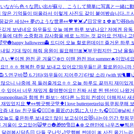
 歌いながら色々な思い出が蘇り、こうして簡単に写真と一緒に
많은 기억들이 떠올라서 이렇게 사진도 같이 붙여봤습니다..!! 시
️꿈같은 세상👀 夢のような世界👀
💖💗💓💅🏻👚🌸🌷🍓🎀💘🧸
Be
뜻깊게 보냈네요 와우들도 오늘 예쁜 하루 보냈나요? 저에겐 유독
들에 대한 소중함과 감사함을 배로 느끼는 것 같아요 언제나 고마
💜
🎃happy halloween👻 드디어 오늘 할로윈데이!! 즐거운 하
내일 기대 많이 해줘 응원이 필요해!!!🎀💓
부꾸럽지만 그냥 올릴래
さい💗
이젠 완전 곧 겨울🤍❄️☃️ 이땐 완전 Hot summer🔥이었네요
어요!! ㅎㅎ 행복한 주말 보내고 있어요?
와우들!! 곧 할로윈이니까
잉🦁 5.연구바😈 6.기타(와우들이 지어주기)
단발 소라 (with 밤🐈‍⬛)
 많으니 나중에 꼭 들려줄게요ㅎㅎ 오늘 하루도 끝까지 재미있게 
줄 수 있어서 너무 재밌게 촬영했어요!! 진짜 서로 찐 텐션이 나왔거
고 Cosmopolitan과 함께 한 화보✨ 색다른 느낌의 컨셉이 더해져서 새
고 재밌었지요 🖤👀
빵긋빵긋💚🐥
I love butterpretzel🥨
핑쿠핑쿠해 보
요즘 내 fav 친구들🎧🧘🏻‍♀️❄️ 最近のお気に入りたち🎧🧘🏻‍♀️❄️
날씨 
오늘도 좋은하루 보내요!! 많이 보고싶어요😻
나는야 인간 핫핑꾸
겨울이 오고있어🙀💙☃️🎃🎁🧤🎅🏻🎄❄️ 오랜만에 나우즈❤️
찍은 
려봅시담💪🏻 다들 굿나잇🌙💛
햅삐 썬데이 🎀 사진 옮기느