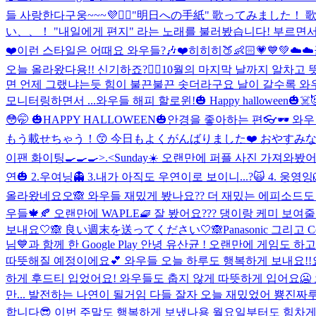
들 사랑한다구웅~~~💜🙆‍♀️
"明日への手紙" 歌ってみました！
い、、！ "내일에게 편지" 라는 노래를 불러봤습니다! 부르면서 
❤️
이런 스타일은 어때요 와우들?🎶❤️
히히히🍑👶🏻💗💙💚
☁️☁
오늘 올라왔다용!! 신기하죠?👍🏻
10월의 마지막 날까지 알차고 
면 언제 그랬냐는듯 힘이 불끈불끈 솟더라구요 날이 갈수록 와우
모니터링하면서 ...
와우들 해피 할로윈!🎃 Happy halloween🎃☠️
😳🤭 🎃HAPPY HALLOWEEN🎃
안경을 좋아하는 편👓🕶 와우 
もう載せちゃう！😙 今日もよくがんばりました❤️ おやすみな
이팬 화이팅🍳🍳🍳>.<
Sunday☀️ 오랜만에 퍼플 사진 가져와봤
연🎃 2.우여닝👻 3.내가 아직도 우연이로 보이니...?🙀 4. 웅영
올라왔네요오🙈 와우들 재밌게 봤나요?? 더 재밌는 에피소드도
우들🍁🍂 오랜만에 WAPLE🧇 잘 봤어요??? 댕이랑 케미 보여
보내요🤍🙈 良い週末を送ってください🤍🙈
Panasonic 그리
님💙과 함께 한 Google Play 안녕 유산균 ! 오랜만에 게임도 하
따뜻해질 예정이에요💕 와우들 오늘 하루도 행복하게 보내요!!
하게 후드티 입었어요! 와우들도 춥지 않게 따뜻하게 입어요🥶 
만... 발전하는 나연이 될거임 다들 잘자 오늘 재밌었어 뿅
진짜루 
합니다😎 이번 주말도 행복하게 보냈나용 월요일부터도 힘차게 달