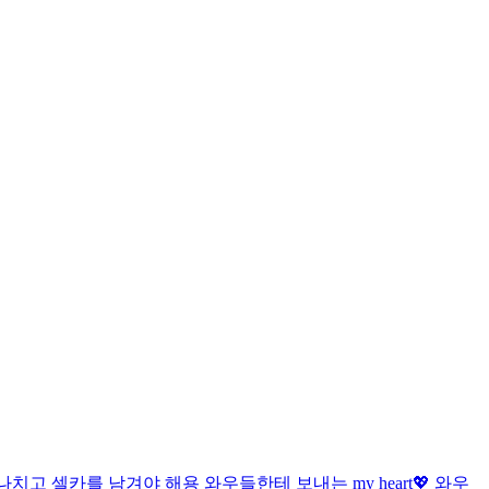
치고 셀카를 남겨야 해용 와우들한테 보내는 my heart💖 와우