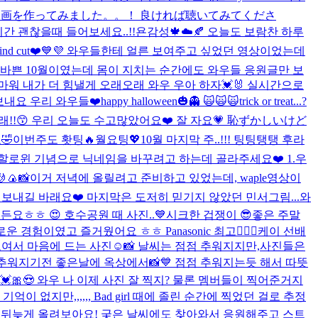
動画を作ってみました。。！ 良ければ聴いてみてくださ
간 괜찮을때 들어보세요..!!
욘감성🍁☁️🍂 오늘도 보람찬 하루
hind cut❤️💙💜 와우들한테 얼른 보여주고 싶었던 영상이었는데
 바쁜 10월이였는데 몸이 지치는 순간에도 와우들 응원글만 보
워 내가 더 힘낼게 오래오래 와우 우아 하자💓🐰 실시간으로
루 보내요 우리 와우들❤️
happy halloween🎃👻 🙀🙀🙀
trick or treat...?
!!😙 우리 오늘도 수고많았어요❤️ 잘 자요💗 恥ずかしいけど
🤣
이번주도 홧팅🔥월요팅💖10월 마지막 주..!!! 팅팅탱탱 후라
 할로윈 기념으로 닉네임을 바꾸려고 하는데 골라주세요❤️ 1.우
🤳🍙📸
이거 저녁에 올릴려고 준비하고 있었는데, waple영상이
보내길 바래요❤️ 마지막은 도저히 믿기지 않았던 민서그림...
와
든요ㅎㅎ 😍 호수공원 때 사진..💙
시크한 겁쟁이 😎
좋은 주말
로운 경험이였고 즐거웠어요 ㅎㅎ Panasonic 최고👍🏻💓
케이 선배
여서 마음에 드는 사진☺️📸 날씨는 점점 추워지지만,사진들은
추워지기전 좋은날에 옥상에서📸💙 점점 추워지는듯 해서 따뜻
🎀😍 와우 나 이제 사진 잘 찍지? 물론 멤버들이 찍어준거지
기억이 없지만,,,,,, Bad girl 때에 졸린 순간에 찍었던 걸로 추정
라 뒤늦게 올려보아요! 궂은 날씨에도 찾아와서 응원해주고 스트