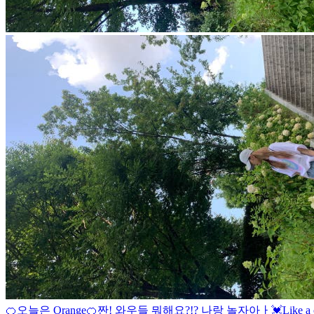
🍊오늘은 Orange🍊
짠! 와우들 뭐해요?!? 나랑 놀자아ㅏ💓
Like a