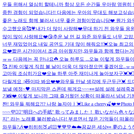
우들 위해서 열심히 할테니까 항상 모든 순간들 우아랑 영원히 함께
중한 경험이 되었습니다!! 다음에는 우아의 무대도 해보고싶습니
좋은 노래도 함께 불러서 너무 좋은 경험이었습니당❤️ 뭔가 와우들
수고했오용🥰💗
내가 더 많이 사랑해❤️
무대 하기 전 와우들 응원
많이 많이 사랑해요❤️😘
추운 날 먼 길 와준 와우들도 너무 고
너무 재밌었어요 내일 공연도 기대 많이 해줘요!!💓
오늘 최고의
요❤️짧은 시간이여서 조금 아쉬웠지만,와우들과 함께 했다는거
ㅠㅠ 다음에는 꼭 만나요☘️ 오늘 하루도 ...
오늘 이렇게 와우들이
🥰 진짜 이렇게 직접 볼 날이 더욱 더 많아졌으면 좋겠어요..ㅠ
고마워 조심히가요❤️
오늘 하루 아주 재미나게 놀아보자구💓💓
다릴게요 :)🧸
이따 봐요❤️❤️
와우들 만날 생각에 두근두근💓 드디어
보낼 예정~🖤 마지막은 스폰데 뭐게요~~~👀
설레 설레 설레죽겠오!!
기📸❤️ 이렇게 보니까 그때 즐거웠던 상황이 떠올라서 넘넘 기
짠! 와우들 뭐해요?!? 나랑 놀자아ㅏ💓
Like a cherry🍒❤️💋
Photo 
~~~💜🙆‍♀️
"明日への手紙" 歌ってみました！ 歌いながら色々
지" 라는 노래를 불러봤습니다! 부르면서 많은 기억들이 떠올라서
와우들?🎶❤️
히히히🍑👶🏻💗💙💚
☁️☁️꿈같은 세상👀 夢のよう