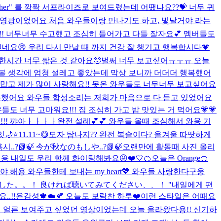
gether" 를 깜짝 서프라이즈로 보여드렸는데 어땠나요??💝 너무 귀
무 영광이었어요 처음 와우들이랑 만나기도 하고, 빛날거야 라는
!!!! 너무너무 수고했고 조심히 들어가고 다들 잘자요💕 멤버들도
싶네요😢 우리 다시 만날 때 까지 건강 잘 챙기고 행복합시다💗
 한시간 너무 짧은 것 같아요🥺벌써 너무 보고싶어ㅠㅜㅠ 오늘
 볼 생각에 엄청 설레고 좋았는데 막상 보니까 더더더 행복했어
맙고 제가 많이 사랑해요!! 못온 와우들도 너무너무 보고싶어요
복했어요 와우들 함성소리는 저희가 마음으로 다 듣고 있었어요
도 너무 고마워요!!! 집 조심히 가고 밥 맛있는 거 먹어요💗💗
!! 꺄아ㅏㅏㅏㅏ완전 설레💕💕 와우들 올때 조심해서 와용 기
🌙⭐️
11.11~😋
모자 탐나지?? 완전 복슬이다? 올겨울 따땃하게
..?📗🍃 今が秋なのもしや..?📗🍃
오랜만에 활동때 사진 올리
용 내일도 우리 함께 화이팅해봐요😜❤️
🤍
🍊오늘은 Orange🍊
 해용 와우들한테 보내는 my heart💖 와우들 사랑한다구웅
た。。！ 良ければ聴いてみてください、、！ "내일에게 편
.!!
욘감성🍁☁️🍂 오늘도 보람찬 하루❤️
이런 스타일은 어때요
와우들한테 얼른 보여주고 싶었던 영상이었는데 오늘 올라왔다용!! 신기하