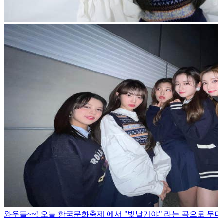
와우들~~! 오늘 한국문화축제 에서 "빛날거야" 라는 곡으로 