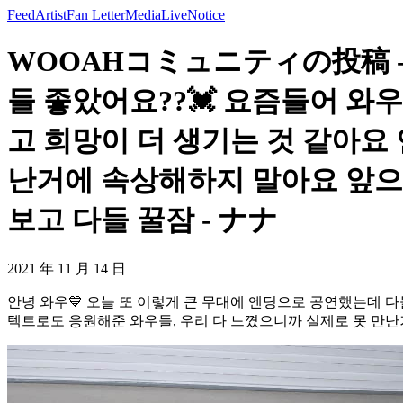
Feed
Artist
Fan Letter
Media
Live
Notice
WOOAHコミュニティの投稿 - 
들 좋았어요??💓 요즘들어 와
고 희망이 더 생기는 것 같아요
난거에 속상해하지 말아요 앞으로
보고 다들 꿀잠 - ナナ
2021 年 11 月 14 日
안녕 와우💙 오늘 또 이렇게 큰 무대에 엔딩으로 공연했는데 다
텍트로도 응원해준 와우들, 우리 다 느꼈으니까 실제로 못 만난