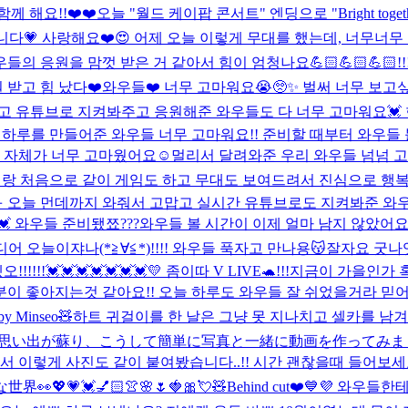
 해요!!❤️❤️
오늘 "월드 케이팝 콘서트" 엔딩으로 "Bright to
다💗 사랑해요❤️
😍 어제 오늘 이렇게 무대를 했는데, 너무너
의 응원을 맘껏 받은 거 같아서 힘이 엄청나요💪🏻💪🏻💪🏻
 받고 힘 났다❤️
와우들❤️ 너무 고마워요😭🥺✨ 벌써 너무 보고
맙고 유튜브로 지켜봐주고 응원해준 와우들도 다 너무 고마워요💓
 하루를 만들어준 와우들 너무 고마워요!! 준비할 때부터 와우들
 자체가 너무 고마웠어요☺️멀리서 달려와준 우리 와우들 넘넘 고
랑 처음으로 같이 게임도 하고 무대도 보여드려서 진심으로 행
ㅠ 오늘 먼데까지 와줘서 고맙고 실시간 유튜브로도 지켜봐준 와우들
 와우들 준비됐쬬???
와우들 볼 시간이 이제 얼마 남지 않았어요!
 오늘이쟈나(*≧∀≦*)!!!! 와우들 푹자고 만나용😽잘자요 굿나잇
!!!!💓💓💓💓💓💓💓
💛 좀이따 V LIVE🐢!!!
지금이 가을인가 혹시
분이 좋아지는것 같아요!! 오늘 하루도 와우들 잘 쉬었을거라 믿어
by Minseo🧸
하트 귀걸이를 한 날은 그냥 못 지나치고 셀카를 남겨야
な思い出が蘇り、こうして簡単に写真と一緒に動画を作ってみまし
 이렇게 사진도 같이 붙여봤습니다..!! 시간 괜찮을때 들어보세요.
な世界👀
💖💗💓💅🏻👚🌸🌷🍓🎀💘🧸
Behind cut❤️💙💜 