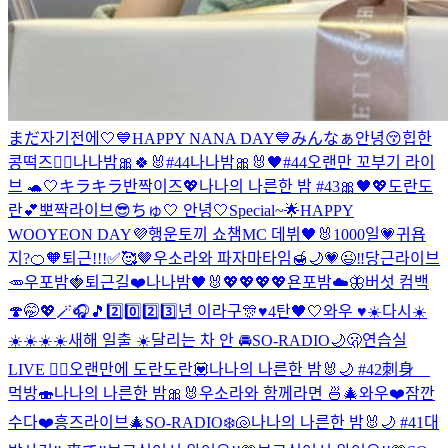
まだ자기전에🤍
💙HAPPY NANA DAY💙
みんなぁ안녕😚
힙한
콩떡즈✌🏻
나나밤🎀🍀🐰#44
나나밤🎀🐰🖤#44
오랜만 꼬부기 라이
브 🐢🤍
キラキラ반짝이즈💖
나나의 나른한 밤 #43🎀🖤💖
도란도
란💕
뽀짝라이브😎
ちゅ🤍 안녕🤍
Special~🌟
HAPPY
WOOYEON DAY💜
행운토끼 쇼챔MC 데뷔🖤🐰
1000일💗
귀욥
지?🍊🧡
퇴근!!!✅🥰🤎
우소라와 파자마타임🍯🌙
💗😉‼️
당근라이브
🥕
우포밤🍓
퇴근길❤️
나나밤🖤🐰
💖💖💖💖
욘포밤☁️🦋
버섯 컴백
🍄
🤭💖🪄🎧🎵
2️⃣0️⃣2️⃣3️⃣년 이라구🎊♥️
4탄🖤🤍
와우 ♥️☀️
다시☀️
☀️☀️☀️☀️
새해 일출 ☀️
달리는 차 안 🚘
SO-RADIO🌙🫢
연습실
LIVE ❤️‍🔥
오랜만에 도란도란💟
나나의 나른한 밤🐰🌙 #42
刺身
먹방🍣
나나의 나른한 밤🎀🐰
우소라와 함께라면 🍜🎄
와우❤️
잠깐
수다❤️
흥즈라이브🎄
SO-RADIO❄️🐚
나나의 나른한 밤🐰🌙 #41
대