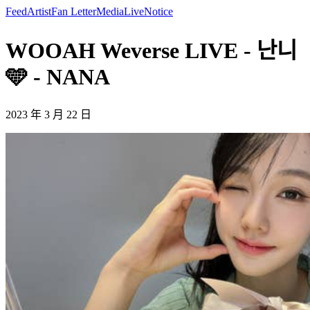
Feed
Artist
Fan Letter
Media
Live
Notice
WOOAH Weverse LIVE - 난니
🩵 - NANA
2023 年 3 月 22 日