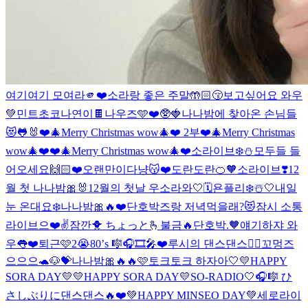
여기여기 모여라🫵❤️
소라랑 좋은 주말🤲🏻😚
보고싶어요 와우
💚
민트초코나연이🍫
나우즈🩵❤️🥸🍓
나나밤에 찾아온 손님들
😻🐸🐰
❤️🎄Merry Christmas wow🎄❤️ 2부
❤️🎄Merry Christmas
wow🎄❤️
❤️🎄Merry Christmas wow🎄❤️
소라이브❄️⛄️
모두들 들
어오세요🙌🏻❤️
오랜만이다냥😽❤️
도란도란🍊🧡
소라이브❣️
12
월 첫 나나밤🎀🐰
12월의 첫날 우소라와🤍🗓️
욘플리❄️☃️🤍
내일
눈 온대요❄️
나나밤🎀🔥❤️
단호박즈랑 저녁먹을래?😻
잠시 소통
라이브으❤️✌️
잠깐🐥 ちょっと🫰
불금🔥
단호박.🧡
얘기하쟈 와
우👅❤️
퇴근🩷
2😭
80’s 🎼🎧🎞🎤❤️
루시의 댄스댄스❤️‍🔥
꼬멍즈
으으으🐢🐶💝
나나밤🎀🔥🔥
🩷
토크토크 하자아🤍
💛HAPPY
SORA DAY💛
💛HAPPY SORA DAY💛
SO-RADIO🤍🎧🎼 ひ
さしぶりに
댄스댄스🔥❤️
💚HAPPY MINSEO DAY💚
세로라이