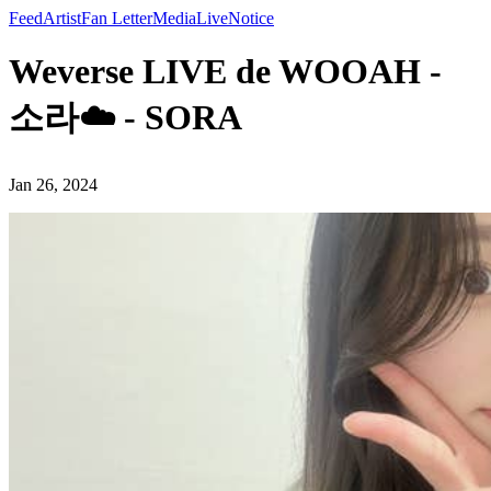
Feed
Artist
Fan Letter
Media
Live
Notice
Weverse LIVE de WOOAH -
소라☁️ - SORA
Jan 26, 2024