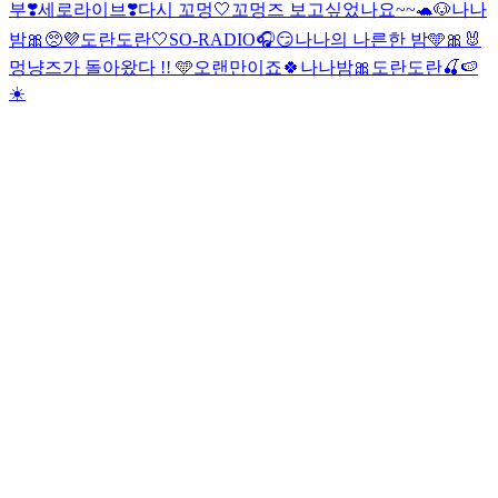
부❣️
세로라이브❣️
다시 꼬멍🤍
꼬멍즈 보고싶었나요~~🐢🐶
나나
밤🎀
🥺💜
도란도란🤍
SO-RADIO🎧😏
나나의 나른한 밤🩵🎀🐰
멍냥즈가 돌아왔다 !! 🩵
오랜만이죠🍀나나밤🎀
도란도란🍒🍉
☀️