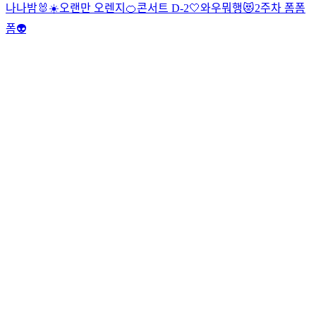
나나밤🐰☀️
오랜만 오렌지🍊
콘서트 D-2🤍
와우뭐행😻
2주차 폼폼
폼👽