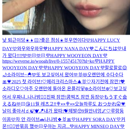
낮 퇴근이당☀️
👧🏻?
좋은 점심☀️🐰
우연이다
🩷HAPPY LUCY
DAY🩷
와우와우와우
💙HAPPY NANA DAY💙
こんにちは💛
내
가 왔다!!!!🩵🫶🏻🫶🏻
💜HAPPY WOOYEON DAY💜
https://weverse.io/wooah/live/0-155745170?hl=ko
💜HAPPY
WOOYEON DAY💜
💜HAPPY WOOYEON DAY💜
할로할로😌
🌙
소라이브~🐣🩵
또 보고싶어서 왔어🫶🐰😻
오랜만에 수다수다
🎀💗
2025 첫 라이브!🤍
메리크리스마스🎄🐰🤍
자기전에 잠깐?💖
소라디오🤍
아주 오랜만에 돌아온 욘플리🐻‍❄️
소라이브❄️🤍
보고싶
어서 우짜냐..
나나밤❤️‍🔥
진짜 잠깐!
콩떡즈 잠깐 등장🩷
もうすぐ会
えるね🫶🏻😘
11월 레츠고‼️
🍭🍬
🍭🍬
오늘하루도 おつかれ🤫💗
날이 좋아서🧃🍃
🐮🪁
내가 왔따!💝
제발🥺
9월안녀엉🌌🤍
루랑둥
이옴🩷
차 안 라이브🚗
나나밤🍀🐰🎀
💛HAPPY SORA DAY💛
커
몬!!❤️‍🔥
반묶음 했🫶🏻
우아는 지금...
💚HAPPY MINSEO DAY💚