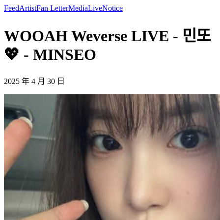
Feed
Artist
Fan Letter
Media
Live
Notice
WOOAH Weverse LIVE - 민또
💖 - MINSEO
2025 年 4 月 30 日