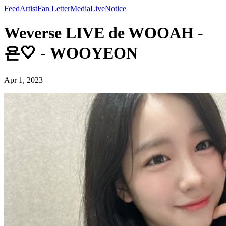
Feed
Artist
Fan Letter
Media
Live
Notice
Weverse LIVE de WOOAH -
욘🤍 - WOOYEON
Apr 1, 2023