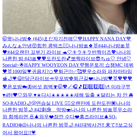
🤭🌸
나나밤🍀 (#45)
まだ자기전에🤍
💙HAPPY NANA DAY💙
みんなぁ안녕😚
힙한 콩떡즈✌🏻
나나밤🎀🍀🐰#44
나나밤🎀🐰
🖤#44
오랜만 꼬부기 라이브 🐢🤍
キラキラ반짝이즈💖
나나의
나른한 밤 #43🎀🖤💖
도란도란💕
뽀짝라이브😎
ちゅ🤍 안녕🤍
Special~🌟
HAPPY WOOYEON DAY💜
행운토끼 쇼챔MC 데뷔
🖤🐰
1000일💗
귀욥지?🍊🧡
퇴근!!!✅🥰🤎
우소라와 파자마타임
🍯🌙
💗😉‼️
당근라이브🥕
우포밤🍓
퇴근길❤️
나나밤🖤🐰
💖💖💖
💖
욘포밤☁️🦋
버섯 컴백🍄
🤭💖🪄🎧🎵
2️⃣0️⃣2️⃣3️⃣년 이라구🎊
♥️
4탄🖤🤍
와우 ♥️☀️
다시☀️☀️☀️☀️☀️
새해 일출 ☀️
달리는 차 안 🚘
SO-RADIO🌙🫢
연습실 LIVE ❤️‍🔥
오랜만에 도란도란💟
나나의
나른한 밤🐰🌙 #42
刺身 먹방🍣
나나의 나른한 밤🎀🐰
우소라
와 함께라면 🍜🎄
와우❤️
잠깐 수다❤️
흥즈라이브🎄
SO-
RADIO❄️🐚
나나의 나른한 밤🐰🌙 #41
대박사건‼️ 来て‼️
보고싶
어서 왔어요!!💗