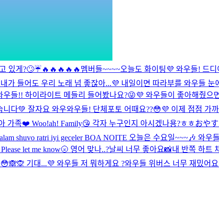
고 있게?🙄
☔️
🔥🔥🔥🔥🔥
멤버들~~~~오늘도 화이팅💜 와우들! 드디

내가 들어도 우리 노래 넘 좋잖아...💜 내일이면 따라부를 와우들 눈
와우들!! 하이라이트 메들리 들어봤나요?😜💜 와우들이 좋아해줬
습니다💚 잘자요 와우
와우들! 단체포토 어때요??😳💜 이제 점점 가
아 가족❤️ Woo!ah! Family😘 각자 누구인지 아시겠나용?ㅎㅎ
おやすみな
alam shuvo ratri iyi geceler BOA NOITE
오늘은 수요일~~~🎶 와우들 
ease let me know🌝 영어 맞나..?
날씨 너무 좋아요📸
내 반쪽 하트 
😳🙈🙊 기대...💜
와우들 저 뭐하게요 ?
와우들 위버스 너무 재밌어요!!!!