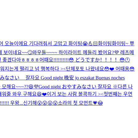
어 오늘이에요 기다려줘서 고맙고 화이팅😭💪🏻
화이팅화이팅~ 뿌
에 보이네요~~🙄
와우들~~~~ 하이라이트 메들리 봤어요?💜 레츠메
으면 좋겠다아ㅎㅎㅎㅎ
어때요!!!!!!!!!!😳 どうですか！！！！😳
🕛
까워지는게 떨리고 넘 행복하다 ><
단체포토 나왔네요😳❤️ 어때용😳
さい 잘자요 Good night 晚安 jo eszakat Buenas noches
모해요~~~??😆💜
Good night おやすみなさい 잘자요 ※다른 나
채워줄 와우 구해요😆❤️
이거 보는 사람 볼콕하기 ><
첫번째는 우연
!! 우왕...신기해😮😮😮😮
소라의 첫 모먼트💗😳