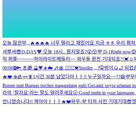
오늘 많관부,,,🔥🔥🔥🔥 너무 떨리고 재밌어요 지금 ㅎㅎ 우리 뭐하
셔뿌셔😎
D-DAY💖
오늘 18시.. 뭔지알죠?😲😚💜 D-1
Right now
익 퍼플~~~~~~
하이라이트메들리~~ 와우들 완전 기대되죠?!💓☺️
00:00
🔒🔑 🚪🎁 🔮💗
☀️☁️ 🎶🎀 👩‍❤️‍👨💓
Spoiler ,,,?🤫
밤이🌰🌙 되었
🔥❤️ ❄️🧊 👀🧚
1시간 30분 남았다아ㅏㅏ!! 누구일까요~~??😆💜
우
Bonne nuit Buenas noches magandang gabi Gecəniz xeyrə selamat m
라의 ‘잘자요’라는 말도 알려주세요🌝 Good night in your language, Pl
언니였습니다!! 껴아아ㅏㅏㅏ🔥❤️
와우-💜 티저 사진 기대기대😎
꺗