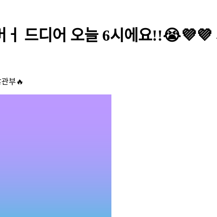
머ㅓ 드디어 오늘 6시에요!!😭💜
많관부🔥