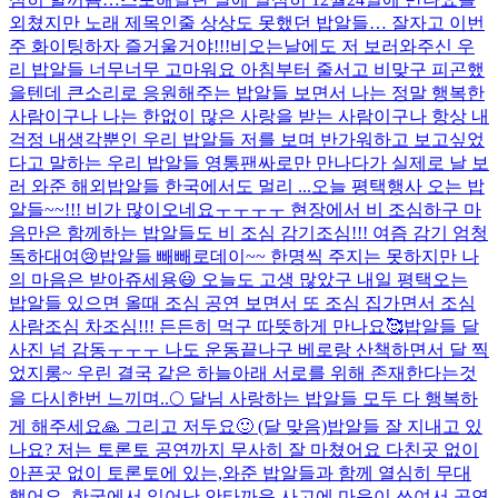
외쳤지만 노래 제목인줄 상상도 못했던 밥알들… 잘자고 이번
주 화이팅하자 즐거울거야!!!
비오는날에도 저 보러와주신 우
리 밥알들 너무너무 고마워요 아침부터 줄서고 비맞구 피곤했
을텐데 큰소리로 응원해주는 밥알들 보면서 나는 정말 행복한
사람이구나 나는 한없이 많은 사랑을 받는 사람이구나 항상 내
걱정 내생각뿐인 우리 밥알들 저를 보며 반가워하고 보고싶었
다고 말하는 우리 밥알들 영통팬싸로만 만나다가 실제로 날 보
러 와준 해외밥알들 한국에서도 멀리 ...
오늘 평택행사 오는 밥
알들~~!!! 비가 많이오네요ㅜㅜㅜㅜ 현장에서 비 조심하구 마
음만은 함께하는 밥알들도 비 조심 감기조심!!! 여즘 감기 엄청
독하대여😢
밥알들 빼빼로데이~~ 한명씩 주지는 못하지만 나
의 마음은 받아쥬세용😃 오늘도 고생 많았구 내일 평택오는
밥알들 있으면 올때 조심 공연 보면서 또 조심 집가면서 조심
사람조심 차조심!!! 든든히 먹구 따뜻하게 만나요🥰
밥알들 달
사진 넘 감동ㅜㅜㅜ 나도 운동끝나구 베로랑 산책하면서 달 찍
었지롱~ 우린 결국 같은 하늘아래 서로를 위해 존재한다는것
을 다시한번 느끼며..🌕 달님 사랑하는 밥알들 모두 다 행복하
게 해주세요🙏 그리고 저두요🙂 (달 맞음)
밥알들 잘 지내고 있
나요? 저는 토론토 공연까지 무사히 잘 마쳤어요 다친곳 없이
아픈곳 없이 토론토에 있는,와준 밥알들과 함께 열심히 무대
했어요. 한국에서 일어난 안타까운 사고에 마음이 쓰여서 공연