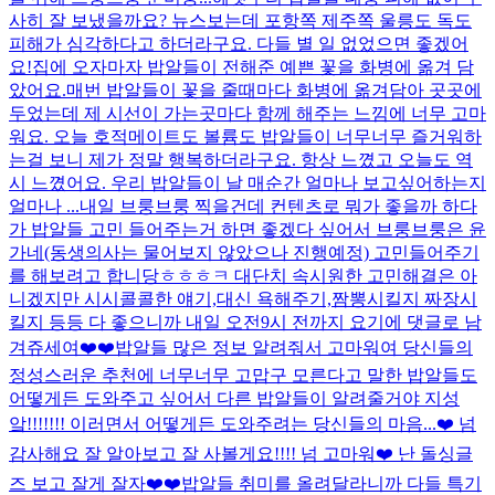
사히 잘 보냈을까요? 뉴스보는데 포항쪽 제주쪽 울릉도 독도
피해가 심각하다고 하더라구요. 다들 별 일 없었으면 좋겠어
요!
집에 오자마자 밥알들이 전해준 예쁜 꽃을 화병에 옮겨 담
았어요.매번 밥알들이 꽃을 줄때마다 화병에 옮겨담아 곳곳에
두었는데 제 시선이 가는곳마다 함께 해주는 느낌에 너무 고마
워요. 오늘 호적메이트도 볼륨도 밥알들이 너무너무 즐거워하
는걸 보니 제가 정말 행복하더라구요. 항상 느꼈고 오늘도 역
시 느꼈어요. 우리 밥알들이 날 매순간 얼마나 보고싶어하는지
얼마나 ...
내일 브룽브룽 찍을건데 컨텐츠로 뭐가 좋을까 하다
가 밥알들 고민 들어주는거 하면 좋겠다 싶어서 브룽브룽은 윤
가네(동생의사는 물어보지 않았으나 진행예정) 고민들어주기
를 해보려고 합니당ㅎㅎㅎㅋ 대단치 속시원한 고민해결은 아
니겠지만 시시콜콜한 얘기,대신 욕해주기,짬뽕시킬지 짜장시
킬지 등등 다 좋으니까 내일 오전9시 전까지 요기에 댓글로 남
겨쥬세여❤️❤️
밥알들 많은 정보 알려줘서 고마워여 당신들의
정성스러운 추천에 너무너무 고맙구 모른다고 말한 밥알들도
어떻게든 도와주고 싶어서 다른 밥알들이 알려줄거야 지성
앜!!!!!!! 이러면서 어떻게든 도와주려는 당신들의 마음...❤️ 넘
감사해요 잘 알아보고 잘 사볼게요!!!! 넘 고마워❤️ 난 돌싱글
즈 보고 잘게 잘자❤️❤️
밥알들 취미를 올려달라니까 다들 특기