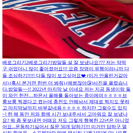
베로그리기2
베로그리기
밥알들 설 잘 보냈나요??? 저는 약먹
구 쉬었더니 많이 좋아졌어요!!! 요즘 장염이 유행이라니까 다
들 조심하기!!!!! 다들 많이 보고싶어요❤️ (이거 안올린거같아
서) (혹시 본거면 한번 더 봐줘) (예쁘잖아😘)
사진을 올렸습니
다.
밥알들~~!! 2022년 마지막 날 이네요 저는 지곰 동생이랑 둘
이 와인 한잔…하믄서 올해를 돌아보는 중이에여ㅎㅎㅎㅎ브
룽브룽 찍겠다고 켰는데 충전도 안해놔서 제대로 찍지도 못하
고 마지막날까지 바부같네용ㅎㅎㅎㅎ 하지만 그럴수도 있지
~! 한 해 동안 저와 함께 시간 보내주셔서 고마워요 잘 보냈나
요? 뭐 좀 못보내면 어때요 저도 그렇게 행복한 22년은 아니었
어요...
운동하기싫어서 질문 50개 답하기!!! 이거만 답하구 열
심히 할꺼욤…
스포해달란 말에 열심히 12월24일에 만나요를