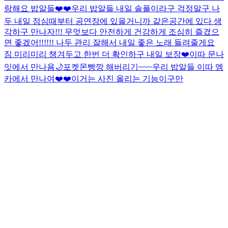
랑해요 밥알들❤️❤️
우리 밥알들 내일 솔플이라구 걱정말구 나
두 내일 점심때부터 공연장에 있을거니까 같은공간에 있다 생
각하구 만나자!!! 무엇보다 안전하게 건강하게 조심히 즐겼으
면 좋겠어!!!!!! 나두 관리 잘해서 내일 좋은 노래 들려줄게요
짐 미리미리 챙겨두고 한번 더 확인하구 내일 보장❤️
이따 문나
잇에서 만나욤🌙
포켓몬빵깡 해버리기~~~
우리 밥알들 이따 엠
카에서 만나여❤️❤️
이거는 사진 올리는 기능이구만