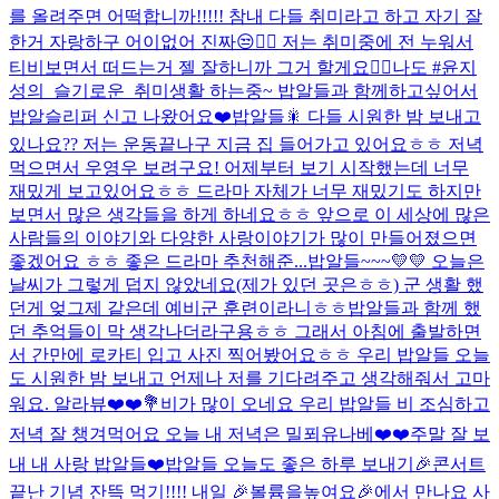
를 올려주면 어떡합니까!!!!! 참내 다들 취미라고 하고 자기 잘
한거 자랑하구 어이없어 진짜😒😮‍💨 저는 취미중에 전 누워서
티비보면서 떠드는거 젤 잘하니까 그거 할게요🤷‍♂️
나도 #윤지
성의_슬기로운_취미생활 하는중~ 밥알들과 함께하고싶어서
밥알슬리퍼 신고 나왔어요❤️
밥알들🎇 다들 시원한 밤 보내고
있나요?? 저는 운동끝나구 지금 집 들어가고 있어요ㅎㅎ 저녁
먹으면서 우영우 보려구요! 어제부터 보기 시작했는데 너무
재밌게 보고있어요ㅎㅎ 드라마 자체가 너무 재밌기도 하지만
보면서 많은 생각들을 하게 하네요ㅎㅎ 앞으로 이 세상에 많은
사람들의 이야기와 다양한 사랑이야기가 많이 만들어졌으면
좋겠어요 ㅎㅎ 좋은 드라마 추천해준...
밥알들~~~💛💛 오늘은
날씨가 그렇게 덥지 않았네요(제가 있던 곳은ㅎㅎ) 군 생활 했
던게 엊그제 같은데 예비군 훈련이라니ㅎㅎ밥알들과 함께 했
던 추억들이 막 생각나더라구용ㅎㅎ 그래서 아침에 출발하면
서 간만에 로카티 입고 사진 찍어봤어요ㅎㅎ 우리 밥알들 오늘
도 시원한 밤 보내고 언제나 저를 기다려주고 생각해줘서 고마
워요. 알라뷰❤️❤️💐
비가 많이 오네요 우리 밥알들 비 조심하고
저녁 잘 챙겨먹어요 오늘 내 저녁은 밀푀유나베❤️❤️
주말 잘 보
내 내 사랑 밥알들❤️
밥알들 오늘도 좋은 하루 보내기🎉
콘서트
끝난 기념 잔뜩 먹기!!!! 내일 🎉볼륨을높여요🎉에서 만나요 사