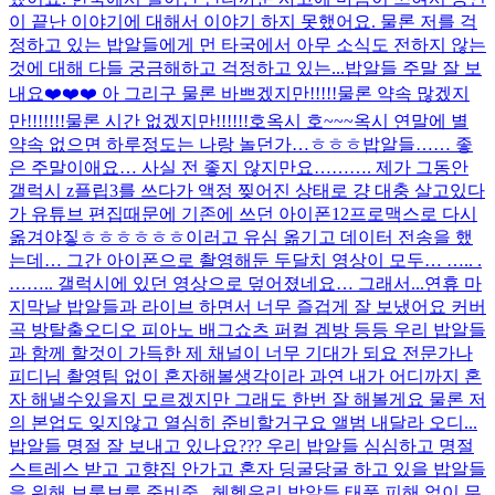
이 끝난 이야기에 대해서 이야기 하지 못했어요. 물론 저를 걱
정하고 있는 밥알들에게 먼 타국에서 아무 소식도 전하지 않는
것에 대해 다들 궁금해하고 걱정하고 있는...
밥알들 주말 잘 보
내요❤️❤️❤️ 아 그리구 물론 바쁘겠지만!!!!!물론 약속 많겠지
만!!!!!!!물론 시간 없겠지만!!!!!!호옥시 호~~~옥시 연말에 별
약속 없으면 하루정도는 나랑 놀던가…ㅎㅎㅎ
밥알들…… 좋
은 주말이애요… 사실 전 좋지 않지만요………. 제가 그동안
갤럭시 z플립3를 쓰다가 액정 찢어진 상태로 걍 대충 살고있다
가 유튜브 편집때문에 기존에 쓰던 아이폰12프로맥스로 다시
옮겨야짛ㅎㅎㅎㅎㅎㅎ이러고 유심 옮기고 데이터 전송을 했
는데… 그간 아이폰으로 촬영해둔 두달치 영상이 모두… ….. .
…….. 갤럭시에 있던 영상으로 덮어졌네요… 그래서...
연휴 마
지막날 밥알들과 라이브 하면서 너무 즐겁게 잘 보냈어요 커버
곡 방탈출오디오 피아노 배그쇼츠 퍼컬 겜방 등등 우리 밥알들
과 함께 할것이 가득한 제 채널이 너무 기대가 되요 전문가나
피디님 촬영팀 없이 혼자해볼생각이라 과연 내가 어디까지 혼
자 해낼수있을지 모르겠지만 그래도 한번 잘 해볼게요 물론 저
의 본업도 잊지않고 열심히 준비할거구요 앨범 내달라 오디...
밥알들 명절 잘 보내고 있나요??? 우리 밥알들 심심하고 명절
스트레스 받고 고향집 안가고 혼자 딩굴당굴 하고 있을 밥알들
을 위해 브룽브룽 준비중...헤헷
우리 밥알들 태풍 피해 없이 무