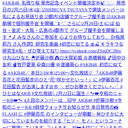
#AKB48_名残り桜 発売記念イベント開催決定🌸🍃 ＼⋱ 発売
日の2月25日(水)は❕ ☑︎SHIBUYA TSUTAYAで選抜メンバー16
名によるお見送り会 ☑︎都内3店舗でグループ握手会 ☑︎AKB48
劇場で個別握手会 を開催₊˚🌷ᐟ.˚ さらに❕2月28日(土)には 仙
台・金沢・大阪・広島の4都市で グループ握手会を開催しま
す📍🗾 みなさんのご参加を 心よりお待ちしており...
【#指原
莉乃 さん作詞】研究生楽曲 #初恋に似てる 🎀🍒 キラキラな
研究生8名、ぜひ覚えてね💘 https://vt.tiktok.com/ZSmDC28rs/
🎨丸山ひなた 🐣近藤沙樹 👸🏻大賀彩姫 🍜髙橋舞桜 🏀田中沙
友利 🩰牧戸愛茉 🥋森川優 🥁渡邉葵心 #AKB48_初恋に似て
る #AKB48
／ 本日2/18(水)25:00～文化放送🎈 「AKB48伊藤
百花と花田藍衣のひと“花”咲かせたいっ！」に #伊藤百花 #
花田藍衣 が出演します🌼🌸 ＼ ぜひお聴きください｡✧｡･ﾟ #
ひとはなAKB #文化放送
\\ 2月22日に誕生 // 🐾👑令和のニャ
ーKB👑🐾 4人目のメンバーは…🐱💚 AKB48 #近藤沙樹 #令
和のニャーKB #妖怪ウォッチ
🍑お知らせ🍑 本日発売の📸
FLASH に #伊藤百花 のインタビューが掲載✨ ㊙️ひそかに大
切にしているものを紹介する「ヒソ・ モノ」というコーナ
ーに登場しています 〝いともも〟が❤️大切にしているもの