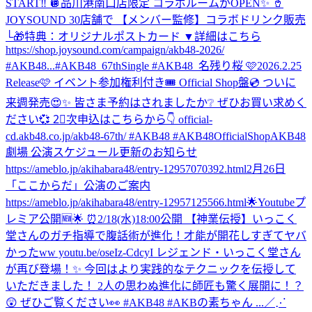
START‼️ 🪩品川港南口店限定 コラボルームがOPEN✨ 🥤
JOYSOUND 30店舗で 【メンバー監修】コラボドリンク販売
└🎁特典：オリジナルポストカード ▼詳細はこちら
https://shop.joysound.com/campaign/akb48-2026/
#AKB48...
#AKB48_67thSingle #AKB48_名残り桜 🩷2026.2.25
Release🩷 イベント参加権利付き🎟️ Official Shop盤💿 ついに
来週発売😍✨ 皆さま予約はされましたか❔ ぜひお買い求めく
ださい💞 2⃣次申込はこちらから👇 official-
cd.akb48.co.jp/akb48-67th/ #AKB48 #AKB48OfficialShop
AKB48
劇場 公演スケジュール更新のお知らせ
https://ameblo.jp/akihabara48/entry-12957070392.html
2月26日
「ここからだ」公演のご案内
https://ameblo.jp/akihabara48/entry-12957125566.html
🌟Youtubeプ
レミア公開🆕🌟 ⏰2/18(水)18:00公開 【神業伝授】いっこく
堂さんのガチ指導で腹話術が進化！才能が開花しすぎてヤバ
かったww youtu.be/oseIz-CdcyI レジェンド・いっこく堂さん
が再び登場！✨ 今回はより実践的なテクニックを伝授して
いただきました！ 2人の思わぬ進化に師匠も驚く展開に！？
😲 ぜひご覧ください👀 #AKB48 #AKBの素ちゃん ...
／⋰