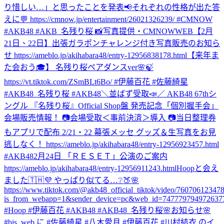
り惜しい…」と思ったことを発表📢それぞれの性格が出た答
えに💬 https://cmnow.jp/entertainment/26021326239/ #CMNOW
#AKB48 #AKB_名残り桜 📸写真提供・CMNOWWEB
【2月
21日、22日】出張ガラポンチャレンジ付き写真販売のお知ら
せ https://ameblo.jp/akihabara48/entry-12956838178.html
【来年ま
た会おう🎓】 名残り桜ペアダンスver🌸🍃
https://vt.tiktok.com/ZSmBLt6Bo/ #伊藤百花 #佐藤綺星
#AKB48_名残り桜 #AKB48
＼並ばず受取📣／ AKB48 67thシ
ングル 『名残り桜』Official Shop盤 発売記念「個別握手会」
会場販売情報！ 📷会場受取＜事前決済＞導入 📷当日整理券
もアプリで配布 2/21・22 幕張メッセ グッズ＆生写真をお見
逃しなく！ https://ameblo.jp/akihabara48/entry-12956923457.html
#AKB48
2月24日 「ＲＥＳＥＴ」公演のご案内
https://ameblo.jp/akihabara48/entry-12956911243.html
Hoopと会え
ました🇹🇭💜 やっぱり似てる…❔🍑🌸
https://www.tiktok.com/@akb48_official_tiktok/video/7607061234
is_from_webapp=1&sender_device=pc&web_id=747779794972637
#Hoop #伊藤百花 #AKB48 #AKB48_名残り桜
🌸お知らせ🌸
#bis_web に #佐藤綺星 #八木愛月 #伊藤百花 #川村結衣 のイ