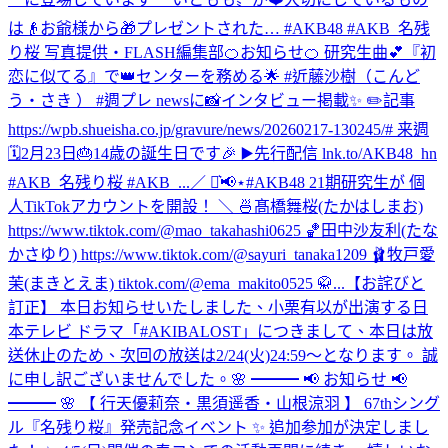
は👴お爺様から🎁プレゼントされた… #AKB48 #AKB_名残
り桜 写真提供・FLASH編集部
🍊お知らせ🍊 研究生曲💕『初
恋に似てる』で👑センターを務める🌟 #近藤沙樹（こんど
う・さき ） #週プレ newsに📸インタビュー掲載✨ ✏️記事
https://wpb.shueisha.co.jp/gravure/news/20260217-130245/# 来週
🗓2月23日🎂14歳の誕生日です🎉 ▶️先行配信 lnk.to/AKB48_hn
#AKB_名残り桜 #AKB_...
／ ⋆͛📢⋆#AKB48 21期研究生が 個
人TikTokアカウントを開設！ ＼ 🍜髙橋舞桜(たかはしまお)
https://www.tiktok.com/@mao_takahashi0625 🏀田中沙友利(たな
かさゆり) https://www.tiktok.com/@sayuri_tanaka1209 🩰牧戸愛
茉(まきとえま) tiktok.com/@ema_makito0525 🥋...
【お詫びと
訂正】 本日お知らせいたしました、小栗有以が出演する日
本テレビ ドラマ「#AKIBALOST」につきまして、本日は放
送休止のため、次回の放送は2/24(火)24:59〜となります。 誠
に申し訳ございませんでした。
🌸 ━━━ 📢 お知らせ 📢
━━━ 🌸 【 行天優莉奈・黒須遥香・山根涼羽 】 67thシング
ル『名残り桜』発売記念イベント ✨ 追加参加が決定しまし