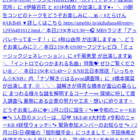
究所」に #伊藤百花 と #川村結衣 が出演します♥⋆˙ ＼ 19期
生コンビのトークをどうぞお楽しみに𓂃🎀𓈒𓏸 #とらけん
#AKB48 ▼詳しくはこちら https://ameblo.jp/akihabara48/entry-
12956481612.html
／ 本日2/19(木)23:30～🎧 MBSラジオ「アッ
パレやってまーす！」に #秋山由奈 が出演します🎀 ＼ どう
ぞお楽しみに🎈
／ 本日2/19(木)19:00～フジテレビ📺 「ミュ
ージックジェネレーション」に #千葉恵里 が出演します🎤
＼ 「イントロで心つかまれる名曲」特集💝 ぜひご覧くださ
い🌼
‎／⋰ ‎本日2/19(木)15:48～🎈 ‎KNB北日本放送「いっちゃ
ん☆KNB」内 ‎「ナゾ解き☆はるpyon調査隊」に ‎ ⁦‪#橋本陽菜‬⁩
が出演します. ❀ ݁ ˖ ‎＼⋱ ‎謎解きが得意な橋本が富山の暮らし
に ‎まつわる様々な謎を解明するコーナー👀 ‎探偵に扮して潜
入調査🔍 ‎裏側にある企業の努力や工夫、想いに迫ります。 ‎
どうぞお楽しみに🍓
\\ 2月22日に誕生 // 🐾👑令和のニャーKB
👑🐾 5人目のメンバーは…🐱💙 SKE48 #大村杏 #令和のニャ
ーKB #妖怪ウォッチ
\\ 🐾 緊急参加メンバーのお知らせ 🐾 // 2
月22日(日)開催の「個別握手会」につきまして、平田侑希が