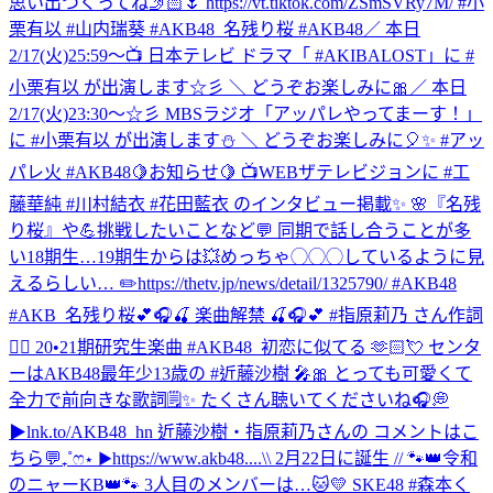
思い出つくってね🤳🏻🌷 https://vt.tiktok.com/ZSmSVRy7M/ #小
栗有以 #山内瑞葵 #AKB48_名残り桜 #AKB48
／ 本日
2/17(火)25:59～📺 日本テレビ ドラマ「 #AKIBALOST」に #
小栗有以 が出演します☆彡 ＼ どうぞお楽しみに🎀
／ 本日
2/17(火)23:30～☆彡 MBSラジオ「アッパレやってまーす！」
に #小栗有以 が出演します⛄ ＼ どうぞお楽しみに🎈✨ #アッ
パレ火 #AKB48
🍋お知らせ🍋 📺WEBザテレビジョンに #工
藤華純 #川村結衣 #花田藍衣 のインタビュー掲載✨ 🌸『名残
り桜』や💪挑戦したいことなど💬 同期で話し合うことが多
い18期生…19期生からは💥めっちゃ◯◯◯しているように見
えるらしい… ✏️https://thetv.jp/news/detail/1325790/ #AKB48
#AKB_名残り桜
💕🎧🍒 楽曲解禁 🍒🎧💕 #指原莉乃 さん作詞
✍🏻 20•21期研究生楽曲 #AKB48_初恋に似てる 🫶🏻💘 センタ
ーはAKB48最年少13歳の #近藤沙樹 🎤🎀 とっても可愛くて
全力で前向きな歌詞🗒️✨ たくさん聴いてくださいね🎧💭
▶︎lnk.to/AKB48_hn 近藤沙樹・指原莉乃さんの コメントはこ
ちら💬₊˚ෆ⋆ ▶︎https://www.akb48....
\\ 2月22日に誕生 // 🐾👑令和
のニャーKB👑🐾 3人目のメンバーは…🐱💛 SKE48 #森本く