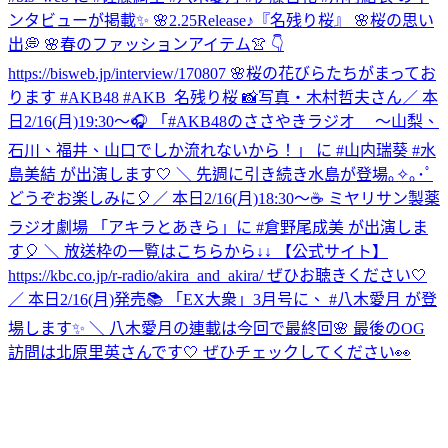
ンタビューが掲載✨ 🌸2.25Release♪『名残り桜』 🌸桜の思い
出💭 🌸春のファッションアイテム👚 👇
https://bisweb.jp/interview/170807 🌸桜の花びらたちがまってお
ります #AKB48 #AKB_名残り桜 📸写真・木村哲夫さん
／ 本
日2/16(月)19:30～🎧 「#AKB48のささやきラジオ ～山梨、
石川、福井、山口でしか流れないから！」 に #山内瑞葵 #水
島美結 が出演します🤍 ＼ 先週に引き続き水島が登場｡✧｡･ﾟ
どうぞお楽しみに🎈
／ 本日2/16(月)18:30～☕ ミヤリサン製薬
ラジオ劇場 「アキラとあきら」に #倉野尾成美 が出演しま
す🎈 ＼ 放送枠の一覧はこちらから↓↓ 【公式サイト】
https://kbc.co.jp/r-radio/akira_and_akira/ ぜひお聴きください🤍
／ 本日2/16(月)発売📚 「EX大衆」3月号に、 #八木愛月 が登
場します✨ ＼ 八木愛月の連載は今回で最終回🌸 最後のOG
訪問は北原里英さんです🤍 ぜひチェックしてください👀