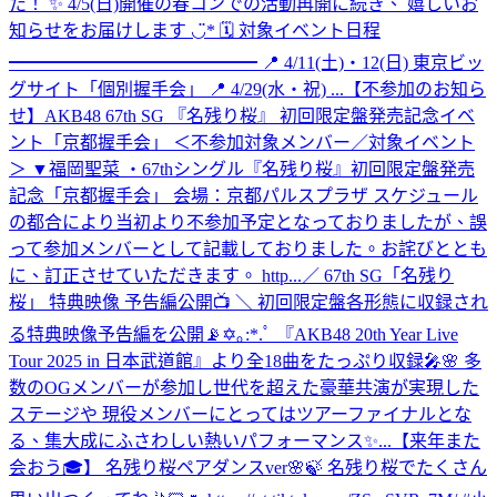
た！ ✨ 4/5(日)開催の春コンでの活動再開に続き、 嬉しいお
知らせをお届けします ◡̈* 🗓 対象イベント日程
━━━━━━━━━━━━━━ 📍 4/11(土)・12(日) 東京ビッ
グサイト「個別握手会」 📍 4/29(水・祝) ...
【不参加のお知ら
せ】AKB48 67th SG 『名残り桜』 初回限定盤発売記念イベ
ント「京都握手会」 ＜不参加対象メンバー／対象イベント
＞ ▼福岡聖菜 ・67thシングル『名残り桜』初回限定盤発売
記念「京都握手会」 会場：京都パルスプラザ スケジュール
の都合により当初より不参加予定となっておりましたが、誤
って参加メンバーとして記載しておりました。お詫びととも
に、訂正させていただきます。 http...
／ 67th SG「名残り
桜」 特典映像 予告編公開📺 ＼ 初回限定盤各形態に収録され
る特典映像予告編を公開📡✡｡:*.ﾟ 『AKB48 20th Year Live
Tour 2025 in 日本武道館』より全18曲をたっぷり収録🎤🌸 多
数のOGメンバーが参加し世代を超えた豪華共演が実現した
ステージや 現役メンバーにとってはツアーファイナルとな
る、集大成にふさわしい熱いパフォーマンス✨...
【来年また
会おう🎓】 名残り桜ペアダンスver🌸🍃 名残り桜でたくさん