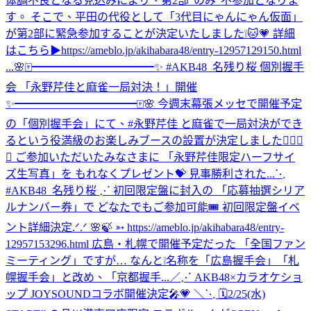
体調不良となる見込みにより、第2部"のみ"不参加となりま
す。 そこで、平田の代役として「3代目にゃんにゃん仮面」
が第2部に緊急参加することが決定いたしました❕🐱💗 詳細
はこちら▶https://ameblo.jp/akihabara48/entry-12957129150.html
...
🌸🀄️━━━━━━━━━━━✨ #AKB48_名残り桜 個別握手
会 「永野芹佳と麻雀一局対決！」開催
✨━━━━━━━━━━━🀄️🌸 今週末幕張メッセで開催予定
の「個別握手会」にて、#永野芹佳 と麻雀で一局対決ができ
るという役満級のお楽しみブースの設置が決定しました✊🏻🎯
💖 ご参加いただいたみなさまに 「永野芹佳限定ハーフサイ
ズ生写真」を もれなくプレゼント💝 見事勝利された...
⋱
#AKB48_名残り桜 ⋰ 初回限定盤に封入の 「応募抽選シリア
ルナンバー券」で どなたでもご参加可能🎟️ 初回限定盤イベ
ント詳細決定.ᐟ.ᐟ 🌸🍃 ➳ https://ameblo.jp/akihabara48/entry-
12957153296.html 広島・札幌で開催予定だった 「全国ファン
ミーティング」ですが… なんと❕名称を「広島握手会」「札
幌握手会」と改め、「京都握手...
／⋰ AKB48×カラオケショ
ップ JOYSOUNDコラボ開催決定🎤💗 ＼⋱ 🗓️2/25(水)