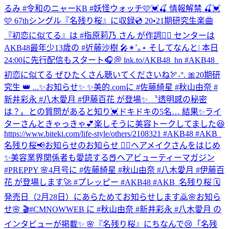
るみ #令和のニャーKB #妖怪ウォッチ
🩷💓🍒 情報解禁 🍒💓
🩷 67thシングル『名残り桜』に収録💿 20•21期研究生楽曲
『初恋に似てる』は #指原莉乃 さん が作詞✍🏻 センターは
AKB48最年少13歳の #近藤沙樹 🎤✴︎˚｡⋆ そしてなんと❕ 本日
24:00に先行配信もスタート🎧💭 lnk.to/AKB48_hn #AKB48_
初恋に似てる ぜひたくさん聴いてくださいね🏹˖°. 🎀20期研
究生 👑 ...
✨お知らせ✨ ✨美的.comに #佐藤綺星 #秋山由奈 #
新井彩永 #八木愛月 #伊藤百花 が登場✨ 〝透明感の秘密
は？〟との質問があると知り💓ドキドキの5名… 結果✨ライ
ターさんときゃっきゃ💕楽しそうに美容トークしてました😆
https://www.biteki.com/life-style/others/2108321 #AKB48 #AKB_
名残り桜
📢お知らせのお知らせ 💆‍♀️ヘアメイクさんをはじめ
✨美容業界関係者も愛読する📕ヘアビューティーマガジン
#PREPPY 🌸4月号に #佐藤綺星 #秋山由奈 #八木愛月 #伊藤百
花 が登場します🚀 #プレッピー #AKB48 #AKB_名残り桜 🗓
発売日（2月28日）にあらためてお知らせします🙇
🌸お知ら
せ🌸 🎬#CMNOWWEB に #秋山由奈 #新井彩永 #八木愛月 の
インタビューが掲載✨ 🌸『名残り桜』にちなんで😢「名残