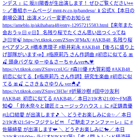
ンデス 」に 坂川陽香が生出演します！ ぜひご覧ください👀
✨ 🔗番組ホームページ mmt-tv.co.jp/bandesu/ 📱公式X
【本日の
劇場公演】出演メンバー変更のお知らせ
https://ameblo.jp/akihabara48/entry-12957215583.html
【来年また
会おう🤜🏻🤛🏻】 名残り桜でたくさん思い出つくってね
🤳🏻🌸🍃 https://vt.tiktok.com/ZSmy3FMaX/ #AKB48_名残り桜
#ペアダンス #橋本恵理子 #新井彩永 #AKB48
【後ろに盛り上
げ部隊がいます📣】#指原莉乃 さん作詞曲 #初恋に似てる 🎀
🍒 頭身バグな ゆーゆ＆さーちゃんver👠💗
https://vt.tiktok.com/ZSmyccnUG/ #森川優 #大賀彩姫 #AKB48_
初恋に似てる
【#指原莉乃 さん作詞】研究生楽曲 #初恋に似
てる 🎀🍒 こさき＆さゆりん ver🐣🏀
https://vt.tiktok.com/ZSmyc3H3e/ #近藤沙樹 #田中沙友利
#AKB48_初恋に似てる #AKB48
／ 本日2/19(木)21:00～FM高
知🎧 「 鈴⽊奈々と建匠ミュージックハウス 」に #正鋳真優
#山口結愛 が出演します🎵 ＼ どうぞお楽しみに🌼✨
／ 本日
2/19(木)21:54～フジテレビ🍴 「ご馳走ファンファーレ」に #
佐藤綺星 が出演します📯 ＼ どうぞお楽しみに🐎
／ 本日
2/19(木)18:00～ ラジオNIKKEI第1「虎ノ門 トレンド経済研