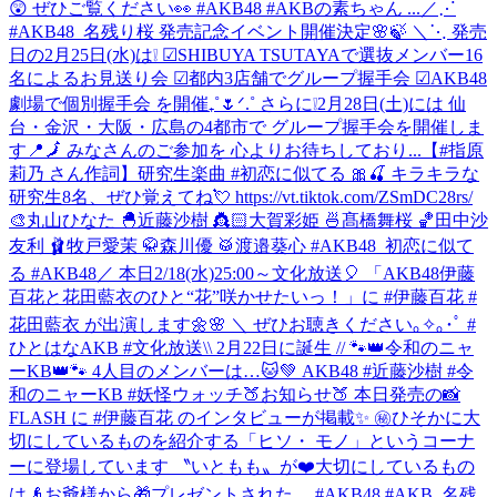
😲 ぜひご覧ください👀 #AKB48 #AKBの素ちゃん ...
／⋰
#AKB48_名残り桜 発売記念イベント開催決定🌸🍃 ＼⋱ 発売
日の2月25日(水)は❕ ☑︎SHIBUYA TSUTAYAで選抜メンバー16
名によるお見送り会 ☑︎都内3店舗でグループ握手会 ☑︎AKB48
劇場で個別握手会 を開催₊˚🌷ᐟ.˚ さらに❕2月28日(土)には 仙
台・金沢・大阪・広島の4都市で グループ握手会を開催しま
す📍🗾 みなさんのご参加を 心よりお待ちしており...
【#指原
莉乃 さん作詞】研究生楽曲 #初恋に似てる 🎀🍒 キラキラな
研究生8名、ぜひ覚えてね💘 https://vt.tiktok.com/ZSmDC28rs/
🎨丸山ひなた 🐣近藤沙樹 👸🏻大賀彩姫 🍜髙橋舞桜 🏀田中沙
友利 🩰牧戸愛茉 🥋森川優 🥁渡邉葵心 #AKB48_初恋に似て
る #AKB48
／ 本日2/18(水)25:00～文化放送🎈 「AKB48伊藤
百花と花田藍衣のひと“花”咲かせたいっ！」に #伊藤百花 #
花田藍衣 が出演します🌼🌸 ＼ ぜひお聴きください｡✧｡･ﾟ #
ひとはなAKB #文化放送
\\ 2月22日に誕生 // 🐾👑令和のニャ
ーKB👑🐾 4人目のメンバーは…🐱💚 AKB48 #近藤沙樹 #令
和のニャーKB #妖怪ウォッチ
🍑お知らせ🍑 本日発売の📸
FLASH に #伊藤百花 のインタビューが掲載✨ ㊙️ひそかに大
切にしているものを紹介する「ヒソ・ モノ」というコーナ
ーに登場しています 〝いともも〟が❤️大切にしているもの
は👴お爺様から🎁プレゼントされた… #AKB48 #AKB_名残