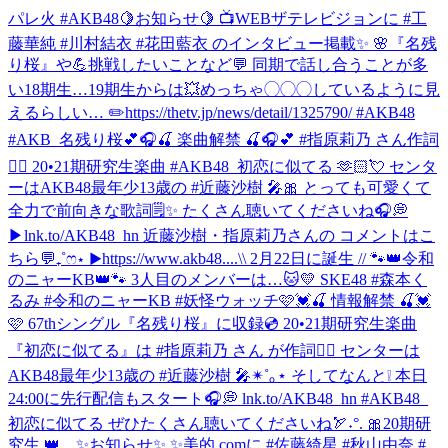
パレ火 #AKB48
🍋お知らせ🍋 📺WEBザテレビジョンに #工
藤華純 #川村結衣 #花田藍衣 のインタビュー掲載✨ 🌸『名残
り桜』や💪挑戦したいことなど💬 同期で話し合うことが多
い18期生…19期生からは💥めっちゃ◯◯◯しているように見
えるらしい… ✏️https://thetv.jp/news/detail/1325790/ #AKB48
#AKB_名残り桜
💕🎧🍒 楽曲解禁 🍒🎧💕 #指原莉乃 さん作詞
✍🏻 20•21期研究生楽曲 #AKB48_初恋に似てる 🫶🏻💘 センタ
ーはAKB48最年少13歳の #近藤沙樹 🎤🎀 とっても可愛くて
全力で前向きな歌詞🗒️✨ たくさん聴いてくださいね🎧💭
▶︎lnk.to/AKB48_hn 近藤沙樹・指原莉乃さんの コメントはこ
ちら💬₊˚ෆ⋆ ▶︎https://www.akb48....
\\ 2月22日に誕生 // 🐾👑令和
のニャーKB👑🐾 3人目のメンバーは…🐱💛 SKE48 #森本く
るみ #令和のニャーKB #妖怪ウォッチ
🩷💓🍒 情報解禁 🍒💓
🩷 67thシングル『名残り桜』に収録💿 20•21期研究生楽曲
『初恋に似てる』は #指原莉乃 さん が作詞✍🏻 センターは
AKB48最年少13歳の #近藤沙樹 🎤✴︎˚｡⋆ そしてなんと❕ 本日
24:00に先行配信もスタート🎧💭 lnk.to/AKB48_hn #AKB48_
初恋に似てる ぜひたくさん聴いてくださいね🏹˖°. 🎀20期研
究生 👑 ...
✨お知らせ✨ ✨美的.comに #佐藤綺星 #秋山由奈 #