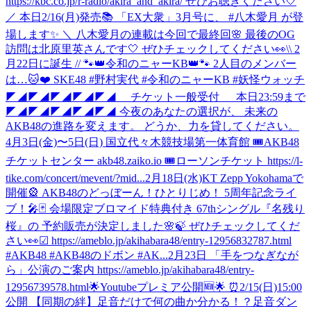
https://kbc.co.jp/r-radio/akira_and_akira/ ぜひお聴きください🤍
／ 本日2/16(月)発売📚 「EX大衆」3月号に、 #八木愛月 が登
場します✨ ＼ 八木愛月の連載は今回で最終回🌸 最後のOG
訪問は北原里英さんです🤍 ぜひチェックしてください👀
\\ 2
月22日に誕生 // 🐾👑令和のニャーKB👑🐾 2人目のメンバー
は…🐱❤️ SKE48 #野村実代 #令和のニャーKB #妖怪ウォッチ
◤◢◤◢◤◢◤◢◤◢ チケット一般受付 本日23:59まで
◤◢◤◢◤◢◤◢◤◢ 今夜のあなたの選択が、 未来の
AKB48の進路を変えます。 どうか、力を貸してください。
4月3日(金)〜5日(日) 国立代々木競技場第一体育館 🎟AKB48
チケットセンター akb48.zaiko.io 🎟ローソンチケット https://l-
tike.com/concert/mevent/?mid...
2月18日(水)KT Zepp Yokohamaで
開催🎡 AKB48のどっぼーん！ひとりじめ！ 5周年記念ライ
ブ！🎤🃏 会場限定ブロマイド特典付き 67thシングル『名残り
桜』の 予約販売が決定しました🌸🍃 ぜひチェックしてくだ
さい👀☑︎ https://ameblo.jp/akihabara48/entry-12956832787.html
#AKB48 #AKB48のドボン #AK...
2月23日 「手をつなぎなが
ら」公演のご案内 https://ameblo.jp/akihabara48/entry-
12956739578.html
🌟Youtubeプレミア公開🆕🌟 ⏰2/15(日)15:00
公開 【同期の絆】足音だけで何の曲か分かる！？足音ダン