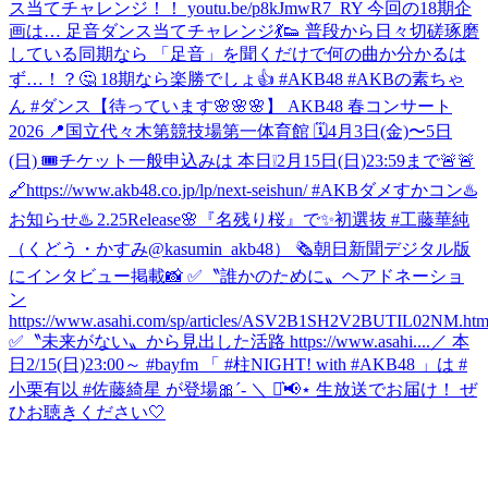
ス当てチャレンジ！！ youtu.be/p8kJmwR7_RY 今回の18期企
画は… 足音ダンス当てチャレンジ💃👟 普段から日々切磋琢磨
している同期なら 「足音」を聞くだけで何の曲か分かるは
ず…！？🤔 18期なら楽勝でしょ👍 #AKB48 #AKBの素ちゃ
ん #ダンス
【待っています🌸🌸🌸】 AKB48 春コンサート
2026 📍国立代々木第競技場第一体育館 🗓️4月3日(金)〜5日
(日) 🎟️チケット一般申込みは 本日❕2月15日(日)23:59まで🚨🚨
🔗https://www.akb48.co.jp/lp/next-seishun/ #AKBダメすかコン
♨️
お知らせ♨️ 2.25Release🌸『名残り桜』で✨初選抜 #工藤華純
（くどう・かすみ@kasumin_akb48） 🗞朝日新聞デジタル版
にインタビュー掲載📸 ✅〝誰かのために〟ヘアドネーショ
ン
https://www.asahi.com/sp/articles/ASV2B1SH2V2BUTIL02NM.htm
✅〝未来がない〟から見出した活路 https://www.asahi....
／ 本
日2/15(日)23:00～ #bayfm 「 #柱NIGHT! with #AKB48 」は #
小栗有以 #佐藤綺星 が登場🎀´‐ ＼ ⋆͛📢⋆ 生放送でお届け！ ぜ
ひお聴きください🤍