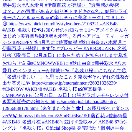
新井彩永 #八木愛月 #伊藤百花 が登場✨ 〝透明感の秘密
は？〟との質問があると知り💓ドキドキの5名… 結果✨ライ
ターさんときゃっきゃ💕楽しそうに美容トークしてました
😆 https://www.biteki.com/life-style/others/2108321 #AKB48
#AKB_名残り桜
📢お知らせのお知らせ 💆‍♀️ヘアメイクさんを
はじめ✨美容業界関係者も愛読する📕ヘアビューティーマガ
ジン #PREPPY 🌸4月号に #佐藤綺星 #秋山由奈 #八木愛月 #
伊藤百花 が登場します🚀 #プレッピー #AKB48 #AKB_名残
り桜 🗓発売日（2月28日）にあらためてお知らせします🙇
🌸
お知らせ🌸 🎬#CMNOWWEB に #秋山由奈 #新井彩永 #八木
愛月 のインタビューが掲載✨ 🌸『名残り桜』にちなんで😢
「名残り惜しい…」と思ったことを発表📢それぞれの性格が
出た答えに💬 https://cmnow.jp/entertainment/26021326239/
#CMNOW #AKB48 #AKB_名残り桜 📸写真提供・
CMNOWWEB
【2月21日、22日】出張ガラポンチャレンジ付
き写真販売のお知らせ https://ameblo.jp/akihabara48/entry-
12956838178.html
【来年また会おう🎓】 名残り桜ペアダンス
ver🌸🍃 https://vt.tiktok.com/ZSmBLt6Bo/ #伊藤百花 #佐藤綺星
#AKB48_名残り桜 #AKB48
＼並ばず受取📣／ AKB48 67thシ
ングル 『名残り桜』Official Shop盤 発売記念「個別握手会」