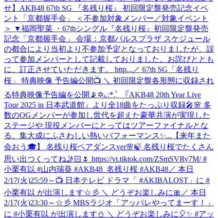
せ】AKB48 67th SG 『名残り桜』 初回限定盤発売記念イベ
ント「京都握手会」 ＜不参加対象メンバー／対象イベント
＞ ▼福岡聖菜 ・67thシングル『名残り桜』初回限定盤発売
記念「京都握手会」 会場：京都パルスプラザ スケジュール
の都合により当初より不参加予定となっておりましたが、誤
って参加メンバーとして記載しておりました。お詫びととも
に、訂正させていただきます。 http...
／ 67th SG「名残り
桜」 特典映像 予告編公開📺 ＼ 初回限定盤各形態に収録され
る特典映像予告編を公開📡✡｡:*.ﾟ 『AKB48 20th Year Live
Tour 2025 in 日本武道館』より全18曲をたっぷり収録🎤🌸 多
数のOGメンバーが参加し世代を超えた豪華共演が実現した
ステージや 現役メンバーにとってはツアーファイナルとな
る、集大成にふさわしい熱いパフォーマンス✨...
【来年また
会おう🎓】 名残り桜ペアダンスver🌸🍃 名残り桜でたくさん
思い出つくってね🤳🏻🌷 https://vt.tiktok.com/ZSmSVRy7M/ #
小栗有以 #山内瑞葵 #AKB48_名残り桜 #AKB48
／ 本日
2/17(火)25:59～📺 日本テレビ ドラマ「 #AKIBALOST」に #
小栗有以 が出演します☆彡 ＼ どうぞお楽しみに🎀
／ 本日
2/17(火)23:30～☆彡 MBSラジオ「アッパレやってまーす！」
に #小栗有以 が出演します⛄ ＼ どうぞお楽しみに🎈✨ #アッ