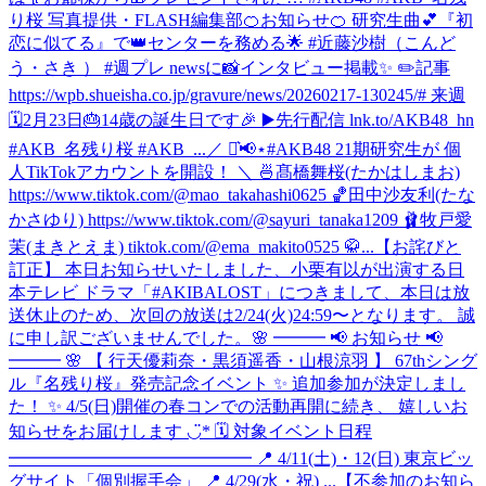
り桜 写真提供・FLASH編集部
🍊お知らせ🍊 研究生曲💕『初
恋に似てる』で👑センターを務める🌟 #近藤沙樹（こんど
う・さき ） #週プレ newsに📸インタビュー掲載✨ ✏️記事
https://wpb.shueisha.co.jp/gravure/news/20260217-130245/# 来週
🗓2月23日🎂14歳の誕生日です🎉 ▶️先行配信 lnk.to/AKB48_hn
#AKB_名残り桜 #AKB_...
／ ⋆͛📢⋆#AKB48 21期研究生が 個
人TikTokアカウントを開設！ ＼ 🍜髙橋舞桜(たかはしまお)
https://www.tiktok.com/@mao_takahashi0625 🏀田中沙友利(たな
かさゆり) https://www.tiktok.com/@sayuri_tanaka1209 🩰牧戸愛
茉(まきとえま) tiktok.com/@ema_makito0525 🥋...
【お詫びと
訂正】 本日お知らせいたしました、小栗有以が出演する日
本テレビ ドラマ「#AKIBALOST」につきまして、本日は放
送休止のため、次回の放送は2/24(火)24:59〜となります。 誠
に申し訳ございませんでした。
🌸 ━━━ 📢 お知らせ 📢
━━━ 🌸 【 行天優莉奈・黒須遥香・山根涼羽 】 67thシング
ル『名残り桜』発売記念イベント ✨ 追加参加が決定しまし
た！ ✨ 4/5(日)開催の春コンでの活動再開に続き、 嬉しいお
知らせをお届けします ◡̈* 🗓 対象イベント日程
━━━━━━━━━━━━━━ 📍 4/11(土)・12(日) 東京ビッ
グサイト「個別握手会」 📍 4/29(水・祝) ...
【不参加のお知ら