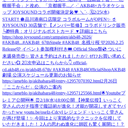
幌握手会」と改め、「京都握手...
／⋰ AKB48×カラオケショ
ップ JOYSOUNDコラボ開催決定🎤💗 ＼⋱ 🗓️2/25(水)
START‼️ 🪩品川港南口店限定 コラボルームがOPEN✨ 🥤
JOYSOUND 30店舗で 【メンバー監修】コラボドリンク販売
└🎁特典：オリジナルポストカード ▼詳細はこちら
https://shop.joysound.com/campaign/akb48-2026/
#AKB48...
#AKB48_67thSingle #AKB48_名残り桜 🩷2026.2.25
Release🩷 イベント参加権利付き🎟️ Official Shop盤💿 ついに
来週発売😍✨ 皆さま予約はされましたか❔ ぜひお買い求めく
ださい💞 2⃣次申込はこちらから👇 official-
cd.akb48.co.jp/akb48-67th/ #AKB48 #AKB48OfficialShop
AKB48
劇場 公演スケジュール更新のお知らせ
https://ameblo.jp/akihabara48/entry-12957070392.html
2月26日
「ここからだ」公演のご案内
https://ameblo.jp/akihabara48/entry-12957125566.html
🌟Youtubeプ
レミア公開🆕🌟 ⏰2/18(水)18:00公開 【神業伝授】いっこく
堂さんのガチ指導で腹話術が進化！才能が開花しすぎてヤバ
かったww youtu.be/oseIz-CdcyI レジェンド・いっこく堂さん
が再び登場！✨ 今回はより実践的なテクニックを伝授して
いただきました！ 2人の思わぬ進化に師匠も驚く展開に！？