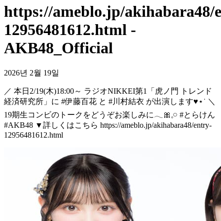
https://ameblo.jp/akihabara48/
12956481612.html -
AKB48_Official
2026년 2월 19일
／ 本日2/19(木)18:00～ ラジオNIKKEI第1「虎ノ門 トレンド
経済研究所」に #伊藤百花 と #川村結衣 が出演します♥⋆˙ ＼
19期生コンビのトークをどうぞお楽しみに𓂃🎀𓈒𓏸 #とらけん
#AKB48 ▼詳しくはこちら https://ameblo.jp/akihabara48/entry-
12956481612.html