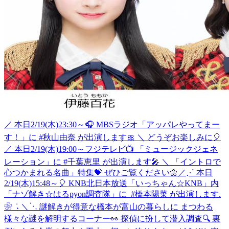
／ 本日2/19(木)23:30～🎧 MBSラジオ「アッパレやってまー
す！」に #秋山由奈 が出演します🎀 ＼ どうぞお楽しみに🎈
／ 本日2/19(木)19:00～フジテレビ📺 「ミュージックジェネ
レーション」に #千葉恵里 が出演します🎤 ＼ 「イントロで
心つかまれる名曲」特集💝 ぜひご覧ください🌼
‎／⋰ ‎本日
2/19(木)15:48～🎈 ‎KNB北日本放送「いっちゃん☆KNB」内
‎「ナゾ解き☆はるpyon調査隊」に ‎ ⁦‪#橋本陽菜‬⁩ が出演します.
❀ ݁ ˖ ‎＼⋱ ‎謎解きが得意な橋本が富山の暮らしに ‎まつわる
様々な謎を解明するコーナー👀 ‎探偵に扮して潜入調査🔍 ‎裏