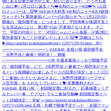
側にある企業の努力や工夫、想いに迫ります。 ‎どうぞお楽
しみに🍓
\\ 2月22日に誕生 // 🐾👑令和のニャーKB👑🐾 5人目
のメンバーは…🐱💙 SKE48 #大村杏 #令和のニャーKB #妖怪
ウォッチ
\\ 🐾 緊急参加メンバーのお知らせ 🐾 // 2月22日(日)
開催の「個別握手会」につきまして、平田侑希が体調不良と
なる見込みにより、第2部"のみ"不参加となります。 そこ
で、平田の代役として「3代目にゃんにゃん仮面」が第2部に
緊急参加することが決定いたしました❕🐱💗 詳細はこちら
▶https://ameblo.jp/akihabara48/entry-12957129150.html ...
🌸🀄️
━━━━━━━━━━━✨ #AKB48_名残り桜 個別握手会
「永野芹佳と麻雀一局対決！」開催
✨━━━━━━━━━━━🀄️🌸 今週末幕張メッセで開催予定
の「個別握手会」にて、#永野芹佳 と麻雀で一局対決ができ
るという役満級のお楽しみブースの設置が決定しました✊🏻🎯
💖 ご参加いただいたみなさまに 「永野芹佳限定ハーフサイ
ズ生写真」を もれなくプレゼント💝 見事勝利された...
⋱
#AKB48_名残り桜 ⋰ 初回限定盤に封入の 「応募抽選シリア
ルナンバー券」で どなたでもご参加可能🎟️ 初回限定盤イベ
ント詳細決定.ᐟ.ᐟ 🌸🍃 ➳ https://ameblo.jp/akihabara48/entry-
12957153296.html 広島・札幌で開催予定だった 「全国ファン
ミーティング」ですが… なんと❕名称を「広島握手会」「札