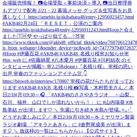
会場販売情報！ 📷会場受取＜事前決済＞導入 📷当日整理券
もアプリで配布 2/21・22 幕張メッセ グッズ＆生写真をお見
逃しなく！ https://ameblo.jp/akihabara48/entry-12956923457.html
#AKB48
2月24日 「ＲＥＳＥＴ」公演のご案内
https://ameblo.jp/akihabara48/entry-12956911243.html
Hoopと会え
ました🇹🇭💜 やっぱり似てる…❔🍑🌸
https://www.tiktok.com/@akb48_official_tiktok/video/7607061234
is_from_webapp=1&sender_device=pc&web_id=747779794972637
#Hoop #伊藤百花 #AKB48 #AKB48_名残り桜
🌸お知らせ🌸
#bis_web に #佐藤綺星 #八木愛月 #伊藤百花 #川村結衣 のイ
ンタビューが掲載✨ 🌸2.25Release♪『名残り桜』 🌸桜の思い
出💭 🌸春のファッションアイテム👚 👇
https://bisweb.jp/interview/170807 🌸桜の花びらたちがまってお
ります #AKB48 #AKB_名残り桜 📸写真・木村哲夫さん
／ 本
日2/16(月)19:30～🎧 「#AKB48のささやきラジオ ～山梨、
石川、福井、山口でしか流れないから！」 に #山内瑞葵 #水
島美結 が出演します🤍 ＼ 先週に引き続き水島が登場｡✧｡･ﾟ
どうぞお楽しみに🎈
／ 本日2/16(月)18:30～☕ ミヤリサン製薬
ラジオ劇場 「アキラとあきら」に #倉野尾成美 が出演しま
す🎈 ＼ 放送枠の一覧はこちらから↓↓ 【公式サイト】