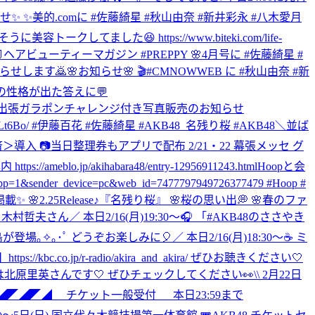
せ✨ ✨美的.comに #佐藤綺星 #秋山由奈 #新井彩永 #八木愛月
した😆 https://www.biteki.com/life-
アビューティーマガジン #PREPPY 🌸4月号に #佐藤綺星 #
知らせします🙇
🌸お知らせ🌸 🎬#CMNOWWEB に #秋山由奈 #新
の性格が出た答えに💬
日】出張ガラポンチャレンジ付き写真販売のお知らせ
mBLt6Bo/ #伊藤百花 #佐藤綺星 #AKB48_名残り桜 #AKB48
＼並ば
決済＞導入 📷当日整理券もアプリで配布 2/21・22 幕張メッセ グ
meblo.jp/akihabara48/entry-12956911243.html
Hoopと会
p=1&sender_device=pc&web_id=7477797949726377479 #Hoop #
✨ 🌸2.25Release♪『名残り桜』 🌸桜の思い出💭 🌸春のファ
写真・木村哲夫さん
／ 本日2/16(月)19:30～🎧 「#AKB48のささやき
登場｡✧｡･ﾟ どうぞお楽しみに🎈
／ 本日2/16(月)18:30～☕ ミ
jp/r-radio/akira_and_akira/ ぜひお聴きください🤍
訪問は北原里英さんです🤍 ぜひチェックしてください👀
\\ 2月22日
◢◤◢◤◢ チケット一般受付 本日23:59まで