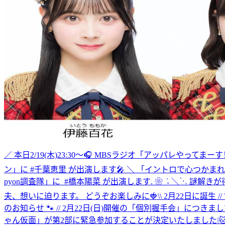
／ 本日2/19(木)23:30～🎧 MBSラジオ「アッパレやってま
ン」に #千葉恵里 が出演します🎤 ＼ 「イントロで心つかまれ
pyon調査隊」に ‎ ⁦‪#橋本陽菜‬⁩ が出演します. ❀ ݁ ˖
夫、想いに迫ります。 ‎どうぞお楽しみに🍓
\\ 2月22日に誕生
のお知らせ 🐾 // 2月22日(日)開催の「個別握手会」に
ゃん仮面」が第2部に緊急参加することが決定いたしました❕🐱💗 詳細はこちら▶http