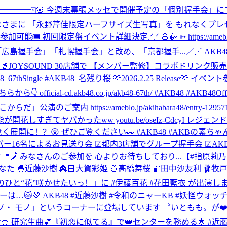
━━━━🀄️🌸 今週末幕張メッセで開催予定の「個別握手会」
みなさまに 「永野芹佳限定ハーフサイズ生写真」を もれなくプレゼン
盤イベント詳細決定.ᐟ.ᐟ 🌸🍃 ➳ https://ameblo.jp/akih
「広島握手会」「札幌握手会」と改め、「京都握手...
／⋰ AKB
OPEN✨ 🥤JOYSOUND 30店舗で 【メンバー監修】コラボドリ
8_67thSingle #AKB48_名残り桜 🩷2026.2.25 Release🩷 
l-cd.akb48.co.jp/akb48-67th/ #AKB48 #AKB48Offic
らだ」公演のご案内 https://ameblo.jp/akihabara48/entry-1295712
すぎてヤバかったww youtu.be/oseIz-CdcyI レ
！？😲 ぜひご覧ください👀 #AKB48 #AKBの素ちゃん .
メンバー16名によるお見送り会 ☑︎都内3店舗でグループ握手会 ☑︎AKB4
🗾 みなさんのご参加を 心よりお待ちしており...
【#指原莉乃
rs/ 🎨丸山ひなた 🐣近藤沙樹 👸🏻大賀彩姫 🍜髙橋舞桜 🏀田中沙友利 
藍衣のひと“花”咲かせたいっ！」に #伊藤百花 #花田藍衣 が出演します
メンバーは…🐱💚 AKB48 #近藤沙樹 #令和のニャーKB #妖怪ウォッ
ソ・ モノ」というコーナーに登場しています 〝いともも〟が❤
せ🍊 研究生曲💕『初恋に似てる』で👑センターを務める🌟 #近