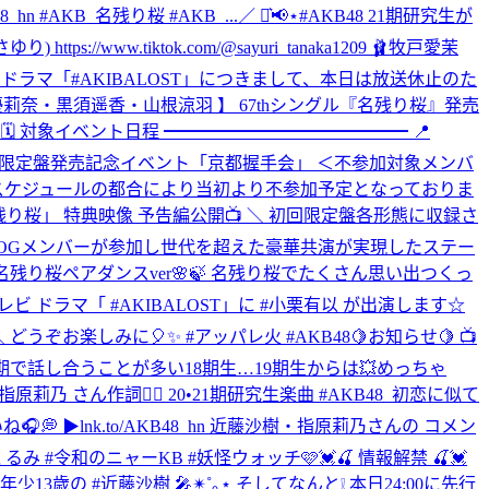
KB48_hn #AKB_名残り桜 #AKB_...
／ ⋆͛📢⋆#AKB48 21期研究生が
tps://www.tiktok.com/@sayuri_tanaka1209 🩰牧戸愛茉
ラマ「#AKIBALOST」につきまして、本日は放送休止のた
【 行天優莉奈・黒須遥香・山根涼羽 】 67thシングル『名残り桜』発売
 🗓 対象イベント日程 ━━━━━━━━━━━━━━ 📍
』 初回限定盤発売記念イベント「京都握手会」 ＜不参加対象メンバ
 スケジュールの都合により当初より不参加予定となっておりま
G「名残り桜」 特典映像 予告編公開📺 ＼ 初回限定盤各形態に収録さ
録🎤🌸 多数のOGメンバーが参加し世代を超えた豪華共演が実現したステー
名残り桜ペアダンスver🌸🍃 名残り桜でたくさん思い出つくっ
 日本テレビ ドラマ「 #AKIBALOST」に #小栗有以 が出演します☆
 どうぞお楽しみに🎈✨ #アッパレ火 #AKB48
🍋お知らせ🍋 📺
同期で話し合うことが多い18期生…19期生からは💥めっちゃ
💕 #指原莉乃 さん作詞✍🏻 20•21期研究生楽曲 #AKB48_初恋に似て
💭 ▶︎lnk.to/AKB48_hn 近藤沙樹・指原莉乃さんの コメン
#森本くるみ #令和のニャーKB #妖怪ウォッチ
🩷💓🍒 情報解禁 🍒💓
13歳の #近藤沙樹 🎤✴︎˚｡⋆ そしてなんと❕ 本日24:00に先行