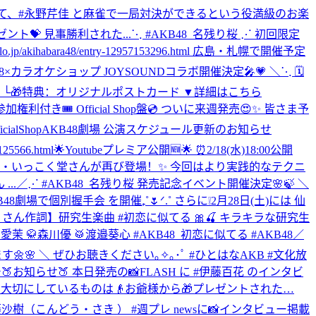
にて、#永野芹佳 と麻雀で一局対決ができるという役満級のお楽
ト💝 見事勝利された...
⋱ #AKB48_名残り桜 ⋰ 初回限定
abara48/entry-12957153296.html 広島・札幌で開催予定
48×カラオケショップ JOYSOUNDコラボ開催決定🎤💗 ＼⋱ 🗓️
ンク販売 └🎁特典：オリジナルポストカード ▼詳細はこちら
イベント参加権利付き🎟️ Official Shop盤💿 ついに来週発売😍✨ 皆さま予
ialShop
AKB48劇場 公演スケジュール更新のお知らせ
5566.html
🌟Youtubeプレミア公開🆕🌟 ⏰2/18(水)18:00公開
ジェンド・いっこく堂さんが再び登場！✨ 今回はより実践的なテクニ
..
／⋰ #AKB48_名残り桜 発売記念イベント開催決定🌸🍃 ＼
8劇場で個別握手会 を開催₊˚🌷ᐟ.˚ さらに❕2月28日(土)には 仙
 さん作詞】研究生楽曲 #初恋に似てる 🎀🍒 キラキラな研究生
🩰牧戸愛茉 🥋森川優 🥁渡邉葵心 #AKB48_初恋に似てる #AKB48
／
🌼🌸 ＼ ぜひお聴きください｡✧｡･ﾟ #ひとはなAKB #文化放
チ
🍑お知らせ🍑 本日発売の📸FLASH に #伊藤百花 のインタビ
️大切にしているものは👴お爺様から🎁プレゼントされた…
藤沙樹（こんどう・さき ） #週プレ newsに📸インタビュー掲載