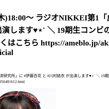
19(木)18:00～ ラジオNIKKE
が出演します♥⋆˙ ＼ 19期生コ
こちら https://ameblo.jp/akih
cial
ンド経済研究所」に #伊藤百花 と #川村結衣 が出演します♥⋆˙ ＼ 1
56481612.html