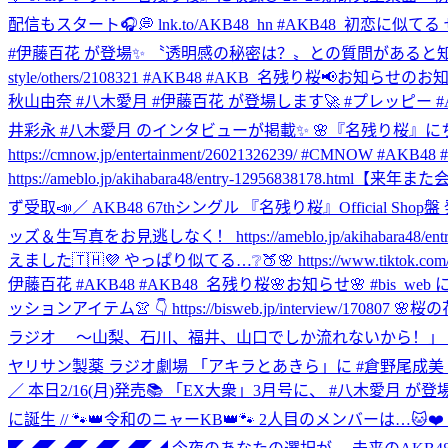
配信もスタート🎧💭 lnk.to/AKB48_hn #AKB48_初恋に似て
#伊藤百花 が登場✨ 〝透明感の秘密は？〟との質問があると知り💓ドキ
style/others/2108321 #AKB48 #AKB_名残り桜
📢お知らせのお知
秋山由奈 #八木愛月 #伊藤百花 が登場します🚀 #プレッピー #
井彩永 #八木愛月 のインタビューが掲載✨ 🌸『名残り桜』
https://cmnow.jp/entertainment/26021326239/ #CMN
https://ameblo.jp/akihabara48/entry-12956838178.html
【来年また会おう
ず受取📣／ AKB48 67thシングル 『名残り桜』Official
ッズ＆生写真をお見逃しなく！ https://ameblo.jp/akihabara48/entry-
えました🇹🇭💜 やっぱり似てる…❔🍑🌸 https://www.tiktok.com/@akb48
伊藤百花 #AKB48 #AKB48_名残り桜
🌸お知らせ🌸 #bis_w
ッションアイテム👚 👇 https://bisweb.jp/interview/
ラジオ ～山梨、石川、福井、山口でしか流れないから！」 に #
ヤリサン製薬 ラジオ劇場 「アキラとあきら」に #倉野尾成美 が出演します🎈
／ 本日2/16(月)発売📚 「EX大衆」3月号に、 #八木愛月
に誕生 // 🐾👑令和のニャーKB👑🐾 2人目のメンバーは…🐱❤