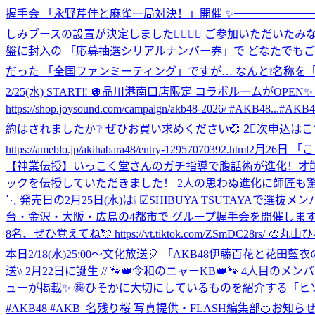
握手会 「永野芹佳と麻雀一局対決！」開催 ✨━━━━━━━
しみブースの設置が決定しました✊🏻🎯💖 ご参加いただいた
盤に封入の 「応募抽選シリアルナンバー券」で どなたでもご参加可能🎟️ 初回限定
だった 「全国ファンミーティング」ですが… なんと❕名称を
2/25(水) START‼️ 🪩品川港南口店限定 コラボルームが
https://shop.joysound.com/campaign/akb48-2026/ #AKB48...
#AKB4
約はされましたか❔ ぜひお買い求めください💞 2⃣次申込はこちらから👇 officia
https://ameblo.jp/akihabara48/entry-12957070392.html
2月26日 「ここか
【神業伝授】いっこく堂さんのガチ指導で腹話術が進化！才能が開花し
ックを伝授していただきました！ 2人の思わぬ進化に師匠も驚く展開に
⋱ 発売日の2月25日(水)は❕ ☑︎SHIBUYA TSUTAYAで選抜
台・金沢・大阪・広島の4都市で グループ握手会を開催します📍
8名、ぜひ覚えてね💘 https://vt.tiktok.com/ZSmDC28
本日2/18(水)25:00～文化放送🎈 「AKB48伊藤百花と花田
送
\\ 2月22日に誕生 // 🐾👑令和のニャーKB👑🐾 4人目の
ューが掲載✨ ㊙️ひそかに大切にしているものを紹介する「ヒ
#AKB48 #AKB_名残り桜 写真提供・FLASH編集部
🍊お知ら