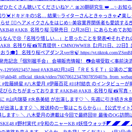
る ぜひたくさん聴いてくださいね🏹˖°. 🎀20期研究生 👑 ...
✨お知ら
ドキの5名… 結果✨ライターさんときゃっきゃ💕楽しそうに美容トークしてま
らせ 💆‍♀️ヘアメイクさんをはじめ✨美容業界関係者も愛読する📕ヘ
AKB48 #AKB_名残り桜 🗓発売日（2月28日）にあらためてお
にちなんで😢「名残り惜しい…」と思ったことを発表📢それぞれ
OW #AKB48 #AKB_名残り桜 📸写真提供・CMNOWWEB
【2月21日、22
】 名残り桜ペアダンスver🌸🍃 https://vt.tiktok.com/ZS
 Shop盤 発売記念「個別握手会」 会場販売情報！ 📷会場受取＜事前
12956923457.html #AKB48
2月24日 「ＲＥＳＥＴ」公演のご案内 https://a
_official_tiktok/video/7607061234780785940?is_from_webap
eb に #佐藤綺星 #八木愛月 #伊藤百花 #川村結衣 のインタビューが掲載
170807 🌸桜の花びらたちがまっております #AKB48 #AKB_名残り桜 
山内瑞葵 #水島美結 が出演します🤍 ＼ 先週に引き続き水島が
 ＼ 放送枠の一覧はこちらから↓↓ 【公式サイト】https://kbc.co.
 が登場します✨ ＼ 八木愛月の連載は今回で最終回🌸 最後のOG
️ SKE48 #野村実代 #令和のニャーKB #妖怪ウォッチ
◤◢◤◢◤