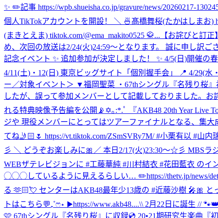
✨ ✏️記事 https://wpb.shueisha.co.jp/gravure/news/2026
個人TikTokアカウントを開設！ ＼ 🍜髙橋舞桜(たかはしまお) https://www.
(まきとえま) tiktok.com/@ema_makito0525 🥋...
【お詫びと訂正】
め、次回の放送は2/24(火)24:59〜となります。 誠に申し訳
記念イベント ✨ 追加参加が決定しました！ ✨ 4/5(日)開催
4/11(土)・12(日) 東京ビッグサイト「個別握手会」 📍 4/29(水・祝
ー／対象イベント＞ ▼福岡聖菜 ・67thシングル『名残り
したが、誤って参加メンバーとして記載しておりました。お詫びと
れる特典映像予告編を公開📡✡｡:*.ﾟ 『AKB48 20th Yea
ジや 現役メンバーにとってはツアーファイナルとなる、集大成
てね🤳🏻🌷 https://vt.tiktok.com/ZSmSVRy7M/ #小栗有以 
彡 ＼ どうぞお楽しみに🎀
／ 本日2/17(火)23:30～☆彡 
WEBザテレビジョンに #工藤華純 #川村結衣 #花田藍衣 の
◯◯◯しているように見えるらしい… ✏️https://thetv.jp/news/deta
る 🫶🏻💘 センターはAKB48最年少13歳の #近藤沙樹 🎤
トはこちら💬₊˚ෆ⋆ ▶︎https://www.akb48....
\\ 2月22日に誕生 //
🩷 67thシングル『名残り桜』に収録💿 20•21期研究生楽曲『初