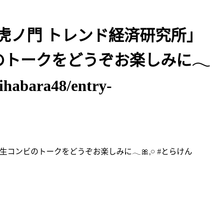
I第1「虎ノ門 トレンド経済研究所」
ンビのトークをどうぞお楽しみに𓂃
abara48/entry-
9期生コンビのトークをどうぞお楽しみに𓂃🎀𓈒𓏸 #とらけん