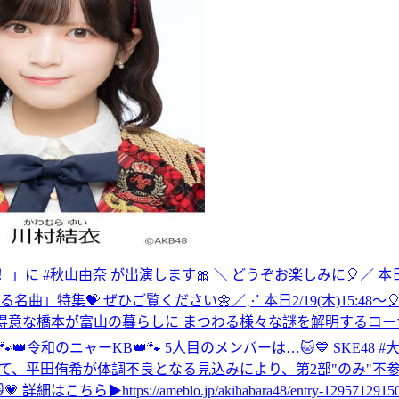
ーす！」に #秋山由奈 が出演します🎀 ＼ どうぞお楽しみに🎈
／ 本
る名曲」特集💝 ぜひご覧ください🌼
‎／⋰ ‎本日2/19(木)15
 ‎＼⋱ ‎謎解きが得意な橋本が富山の暮らしに ‎まつわる様々な謎を解明す
 // 🐾👑令和のニャーKB👑🐾 5人目のメンバーは…🐱💙 SKE4
つきまして、平田侑希が体調不良となる見込みにより、第2部"のみ
s://ameblo.jp/akihabara48/entry-12957129150.ht