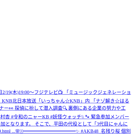
日2/19(木)19:00～フジテレビ📺 「ミュージックジェネレーショ
:48～🎈 ‎KNB北日本放送「いっちゃん☆KNB」内 ‎「ナゾ解き☆はる
るコーナー👀 ‎探偵に扮して潜入調査🔍 ‎裏側にある企業の努力や工
8 #大村杏 #令和のニャーKB #妖怪ウォッチ
\\ 🐾 緊急参加メンバー
"不参加となります。 そこで、平田の代役として「3代目にゃんに
ml ...
🌸🀄️━━━━━━━━━━━✨ #AKB48_名残り桜 個別