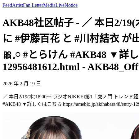
Feed
Artist
Fan Letter
Media
Live
Notice
AKB48社区帖子 - ／ 本日2/
に #伊藤百花 と #川村結衣 
🎀𓈒𓏸 #とらけん #AKB48 ▼詳しくは
12956481612.html - AKB48_Offi
2026 年 2 月 19 日
／ 本日2/19(木)18:00～ ラジオNIKKEI第1「虎ノ門 トレ
#AKB48 ▼詳しくはこちら https://ameblo.jp/akihabara48/entry-129