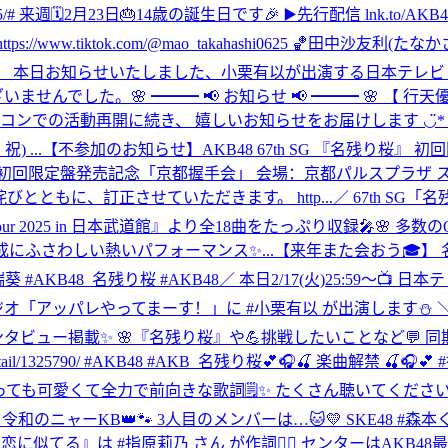
0217-130245/# 来週🗓2月23日🎂14歳の誕生日です🎉 ▶️先行配信 lnk.to/A
tiktok.com/@mao_takahashi0625 🏀田中沙友利(たなかさゆり) ht
 本日お知らせいたしました、小栗有以が出演する日本テレビ ド
ございませんでした。
🌸 ━━━ 📢 お知らせ 📢 ━━━ 🌸 
の春コンでの活動再開に続き、 嬉しいお知らせをお届けします ◡̈*
) ...
【不参加のお知らせ】AKB48 67th SG 『名残り桜
桜』初回限定盤発売記念「京都握手会」 会場：京都パルスプラザ
ともに、訂正させていただきます。 http...
／ 67th S
r Live Tour 2025 in 日本武道館』より全18曲をたっぷり収
にふさわしい熱いパフォーマンス✨...
【来年また会おう🎓】 
#山内瑞葵 #AKB48_名残り桜 #AKB48
／ 本日2/17(火)25:59～📺
MBSラジオ「アッパレやってまーす！」に #小栗有以 が出演します⛄ ＼
インタビュー掲載✨ 🌸『名残り桜』や💪挑戦したいことなど💬 
il/1325790/ #AKB48 #AKB_名残り桜
💕🎧🍒 楽曲解禁 🍒🎧
 とっても可愛くて全力で前向きな歌詞🗒️✨ たくさん聴いてくださいね🎧
 🐾👑令和のニャーKB👑🐾 3人目のメンバーは…🐱💛 SKE48 
恋に似てる』は #指原莉乃 さん が作詞✍🏻 センターはAKB48最年少