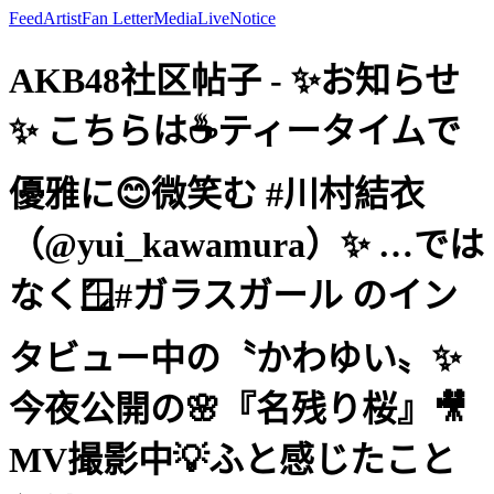
Feed
Artist
Fan Letter
Media
Live
Notice
AKB48社区帖子 - ✨お知らせ
✨ こちらは☕️ティータイムで
優雅に😊微笑む #川村結衣
（@yui_kawamura）✨ …では
なく🪟#ガラスガール のイン
タビュー中の〝かわゆい〟✨
今夜公開の🌸『名残り桜』🎥
MV撮影中💡ふと感じたこと