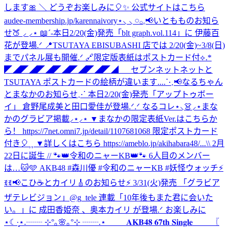
します🎀 ＼ どうぞお楽しみに🎈✨ 公式サイトはこちら
audee-membership.jp/karennaivory
⋆⸜ ⸜ 𓏸𓂂𓈒📢いともものお知ら
せ🍑 ⸝‍ ⸝‍⋆ 📖´-本日2/20(金)発売「blt graph.vol.114」に 伊藤百
花が登場.ᐟ 📍TSUTAYA EBISUBASHI 店では 2/20(金)~3/8(日)
までパネル展も開催.ᐟ 🔗限定版表紙はポストカード付⟡.*
◤◢◤◢◤◢◤◢◤◢◤◢◤◢ セブンネットネットと
TSUTAYA ポストカードの絵柄が違います....
⋱📢なるちゃん
とまなかのお知らせ⋰ 本日2/20(金)発売「アップトゥボー
イ」 倉野尾成美と田口愛佳が登場.ᐟ.ᐟ なるコレ⋆⸜👗⸝‍⋆まな
かのグラビア掲載⸝⋆⸝⋆ ▼まなかの限定表紙Ver.はこちらか
ら！ https://7net.omni7.jp/detail/1107681068 限定ポストカード
付き🎈⸒⸒ ▼詳しくはこちら https://ameblo.jp/akihabara48/...
\\ 2月
22日に誕生 // 🐾👑令和のニャーKB👑🐾 6人目のメンバー
は…🐱🩵 AKB48 #森川優 #令和のニャーKB #妖怪ウォッチ
⚡
ꉂꉂ📢こひ☕️とカイリ🎸のお知らせ⚡ 3/31(火)発売 「グラビア
ザテレビジョン」@g_tele 連載「10年後もまた君に会いた
い。」に 成田香姫奈 、奥本カイリ が登場.ᐟ お楽しみに
⋆☾·̩͙
⋆.┈┈ ⊹°｡🌸｡°⊹ ┈┈.⋆ 𝐀𝐊𝐁𝟒𝟖 𝟔𝟕𝐭𝐡 𝐒𝐢𝐧𝐠𝐥𝐞 〖