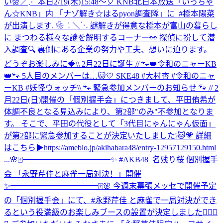
い🌼
‎／⋰ ‎本日2/19(木)15:48～🎈 ‎KNB北日本放送「いっちゃ
ん☆KNB」内 ‎「ナゾ解き☆はるpyon調査隊」に ‎ ⁦‪#橋本陽菜‬⁩
が出演します. ❀ ݁ ˖ ‎＼⋱ ‎謎解きが得意な橋本が富山の暮らし
に ‎まつわる様々な謎を解明するコーナー👀 ‎探偵に扮して潜
入調査🔍 ‎裏側にある企業の努力や工夫、想いに迫ります。 ‎
どうぞお楽しみに🍓
\\ 2月22日に誕生 // 🐾👑令和のニャーKB
👑🐾 5人目のメンバーは…🐱💙 SKE48 #大村杏 #令和のニャ
ーKB #妖怪ウォッチ
\\ 🐾 緊急参加メンバーのお知らせ 🐾 // 2
月22日(日)開催の「個別握手会」につきまして、平田侑希が
体調不良となる見込みにより、第2部"のみ"不参加となりま
す。 そこで、平田の代役として「3代目にゃんにゃん仮面」
が第2部に緊急参加することが決定いたしました❕🐱💗 詳細
はこちら▶https://ameblo.jp/akihabara48/entry-12957129150.html
...
🌸🀄️━━━━━━━━━━━✨ #AKB48_名残り桜 個別握手
会 「永野芹佳と麻雀一局対決！」開催
✨━━━━━━━━━━━🀄️🌸 今週末幕張メッセで開催予定
の「個別握手会」にて、#永野芹佳 と麻雀で一局対決ができ
るという役満級のお楽しみブースの設置が決定しました✊🏻🎯