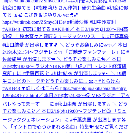
https://vt.tiktok.com/ZSmyccnUG/ #森川優 #大賀彩姫 #AKB48_
初恋に似てる
【#指原莉乃 さん作詞】研究生楽曲 #初恋に似
てる 🎀🍒 こさき＆さゆりん ver🐣🏀
https://vt.tiktok.com/ZSmyc3H3e/ #近藤沙樹 #田中沙友利
#AKB48_初恋に似てる #AKB48
／ 本日2/19(木)21:00～FM高
知🎧 「 鈴⽊奈々と建匠ミュージックハウス 」に #正鋳真優
#山口結愛 が出演します🎵 ＼ どうぞお楽しみに🌼✨
／ 本日
2/19(木)21:54～フジテレビ🍴 「ご馳走ファンファーレ」に #
佐藤綺星 が出演します📯 ＼ どうぞお楽しみに🐎
／ 本日
2/19(木)18:00～ ラジオNIKKEI第1「虎ノ門 トレンド経済研
究所」に #伊藤百花 と #川村結衣 が出演します♥⋆˙ ＼ 19期
生コンビのトークをどうぞお楽しみに𓂃🎀𓈒𓏸 #とらけん
#AKB48 ▼詳しくはこちら https://ameblo.jp/akihabara48/entry-
12956481612.html
／ 本日2/19(木)23:30～🎧 MBSラジオ「アッ
パレやってまーす！」に #秋山由奈 が出演します🎀 ＼ どう
ぞお楽しみに🎈
／ 本日2/19(木)19:00～フジテレビ📺 「ミュ
ージックジェネレーション」に #千葉恵里 が出演します🎤
＼ 「イントロで心つかまれる名曲」特集💝 ぜひご覧くださ