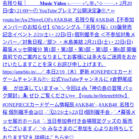
名残り桜 〗 𝐌𝐮𝐬𝐢𝐜 𝐕𝐢𝐝𝐞𝐨 ⋆.┈┈ ⊹°｡🌸｡°⊹ ┈┈.⋆ 2月20
日(金) 21:00〜🕘 YouTubeプレミア公開決定🎬❀.* ➳
youtu.be/Aw2NpveLOFs #AKB48_名残り桜 #AKB48
【不参加
メンバーのお知らせ】67thシングル『名残り桜』OS盤発売
記念イベント 2/21(土)・22日(日) 個別握手会 ＜不参加対象メ
ンバー／対象日程／部＞ ・水島美結 2月21日(土)・22日(日)
幕張メッセ開催分 第1部・第2部・第3部・第5部・第6部 開催
直前でのご案内となりましてお客様には多大なご迷惑をおか
けいたしますことを深くお詫び申し上げます。
https://ameblo.jp/...
／ 本日2/19（木）更新 #ONEPIECEカード
ゲームチャンネル🃏✨ 公式YouTubeチャンネルに #倉野尾成
美 が出演しています📣 ＼ 今回は 👼「神の島の冒険 パッ
ク開封」🏝️ ぜひ ご覧ください👀 【youtu.be/0etemrfrb9w】
#ONEPIECEカードゲーム情報局 #AKB48
⋱#AKB48_名残り
桜 個別握手会🤝🏻⋰ 🗓️2/21(土)-22(日)個別握手会 ˗ˏˋ📍幕張メ
ッセ展示ホール8 ˎˊ˗ 当日参加券付き会場限定グッズの 販売
もございます🪄◝✩ みなさまのご参加を 心よりお待ちして
おります🐮🍦 詳細はこちら🌸🤍