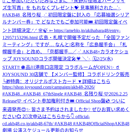
💖 ご参加いただいたみなさまに 「永野芹佳限定ハーフサイ
ズ生写真」を もれなくプレゼント💝 見事勝利された...
⋱
#AKB48_名残り桜 ⋰ 初回限定盤に封入の 「応募抽選シリア
ルナンバー券」で どなたでもご参加可能🎟️ 初回限定盤イベ
ント詳細決定.ᐟ.ᐟ 🌸🍃 ➳ https://ameblo.jp/akihabara48/entry-
12957153296.html 広島・札幌で開催予定だった 「全国ファン
ミーティング」ですが… なんと❕名称を「広島握手会」「札
幌握手会」と改め、「京都握手...
／⋰ AKB48×カラオケショ
ップ JOYSOUNDコラボ開催決定🎤💗 ＼⋱ 🗓️2/25(水)
START‼️ 🪩品川港南口店限定 コラボルームがOPEN✨ 🥤
JOYSOUND 30店舗で 【メンバー監修】コラボドリンク販売
└🎁特典：オリジナルポストカード ▼詳細はこちら
https://shop.joysound.com/campaign/akb48-2026/
#AKB48...
#AKB48_67thSingle #AKB48_名残り桜 🩷2026.2.25
Release🩷 イベント参加権利付き🎟️ Official Shop盤💿 ついに
来週発売😍✨ 皆さま予約はされましたか❔ ぜひお買い求めく
ださい💞 2⃣次申込はこちらから👇 official-
cd.akb48.co.jp/akb48-67th/ #AKB48 #AKB48OfficialShop
AKB48
劇場 公演スケジュール更新のお知らせ