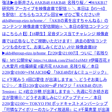
強法▶︎🌼新井さん #AKB48 #AKB48_名残り桜
／ 📢#AKB17
研究所 アーカイブを映像倉庫で配信 ✨ ＼ 本日は【#5〜6】
を配信！ どちらもコスプレ回👗👑 ぜひご覧ください💭
akb48group-eizo.jp/home
／ 『AKBの素を出すちゃんねる』の
コンテンツ 映像倉庫で配信開始❕⭐️ ＼ 本日の配信コンテンツ
はこちら🎶 1️⃣【18期生】足音ダンス当てチャレンジ 映像倉
庫では広告なしでご視聴いただけます！ 過去の配信コンテ
ンツも合わせて、お楽しみください 🎶🩷 映像倉庫HP
▶️akb48group-eizo.jp/home
【2/20(金)21:00🕘】ついに『名残り
桜』MV公開🌸🍃 https://vt.tiktok.com/ZSm51uSMJ/ #伊藤百花 #
八木愛月 #佐藤綺星 #星月花 #AKB48_名残り桜
／ 本日
2/20(金)19:00～FM AICHI🎧 「SKE48のF＆Cミュージック」
に #下尾みう #田口愛佳 が出演します🎀 ＼ どうぞお楽しみ
に🎈✨
／ 本日2/20(金)24:00～🌈 FMフジ「 #AKB48 のUP-
Tension」に #岩立沙穂 が出演します🌼 ＼ 先週に引き続き岩
立が登場❀˖° どうぞお楽しみに🤍 #アップティー
／ 本日
2/20(金)22:00～ TOKYO FM ポッドキャストメンバーシップ
「可憐なアイボリーのカレアイ放送局」に #千葉恵里 が出演