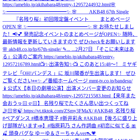
https://ameblo.jp/akihabara48/entry-12957244932.html
🌸
✨━━━━━━━━━━━━✨ 🌸 AKB48 67th Single
『名残り桜』初回限定盤イベント まとめページ
OPEN 🌸 ✨━━━━━━━━━━━━✨ 🌸 お待たせしまし
た！📢💕 発売記念イベントのまとめページがOPEN✨ 随時、
最新情報を更新していきますので ぜひcheckをお願いします
🌸 akb48.co.jp/lp/67th-single/ ✎... ...
2月27日 「そこに未来はあ
る」公演のご案内 https://ameblo.jp/akihabara48/entry-
12957216789.html
📺✨出演告知✨📺 このあと15:48〜！ ミヤギ
テレビ「OH!バンデス 」に 坂川陽香が生出演します！ ぜひ
ご覧ください👀✨ 🔗番組ホームページ mmt-tv.co.jp/bandesu/
📱公式X
【本日の劇場公演】出演メンバー変更のお知らせ
https://ameblo.jp/akihabara48/entry-12957215583.html
【来年また
会おう🤜🏻🤛🏻】 名残り桜でたくさん思い出つくってね
🤳🏻🌸🍃 https://vt.tiktok.com/ZSmy3FMaX/ #AKB48_名残り桜
#ペアダンス #橋本恵理子 #新井彩永 #AKB48
【後ろに盛り上
げ部隊がいます📣】#指原莉乃 さん作詞曲 #初恋に似てる 🎀
🍒 頭身バグな ゆーゆ＆さーちゃんver👠💗