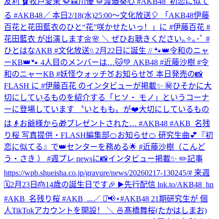
友利 🩰牧戸愛茉 🥋森川優 🥁渡邉葵心 #AKB48_初恋に似て
る #AKB48
／ 本日2/18(水)25:00～文化放送🎈 「AKB48伊藤
百花と花田藍衣のひと“花”咲かせたいっ！」に #伊藤百花 #
花田藍衣 が出演します🌼🌸 ＼ ぜひお聴きください｡✧｡･ﾟ #
ひとはなAKB #文化放送
\\ 2月22日に誕生 // 🐾👑令和のニャ
ーKB👑🐾 4人目のメンバーは…🐱💚 AKB48 #近藤沙樹 #令
和のニャーKB #妖怪ウォッチ
🍑お知らせ🍑 本日発売の📸
FLASH に #伊藤百花 のインタビューが掲載✨ ㊙️ひそかに大
切にしているものを紹介する「ヒソ・ モノ」というコーナ
ーに登場しています 〝いともも〟が❤️大切にしているもの
は👴お爺様から🎁プレゼントされた… #AKB48 #AKB_名残
り桜 写真提供・FLASH編集部
🍊お知らせ🍊 研究生曲💕『初
恋に似てる』で👑センターを務める🌟 #近藤沙樹（こんど
う・さき ） #週プレ newsに📸インタビュー掲載✨ ✏️記事
https://wpb.shueisha.co.jp/gravure/news/20260217-130245/# 来週
🗓2月23日🎂14歳の誕生日です🎉 ▶️先行配信 lnk.to/AKB48_hn
#AKB_名残り桜 #AKB_...
／ ⋆͛📢⋆#AKB48 21期研究生が 個
人TikTokアカウントを開設！ ＼ 🍜髙橋舞桜(たかはしまお)