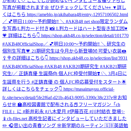
が初めて🤍 ここでしか読めないインタビュー＆撮り下ろし
写真が掲載されます🌼 ぜひチェックしてください👀 ▼詳し
くはこちら https://ameblo.jp/akihabara48/entry-12957106502.html
／ 💕明日11:00～予約開始‼️ ＼ #AKB48 net shop限定ランダム
生写真(L判カード付き)📸 L判カードはハート型抜き加工💌♥
💗 詳細はこちら👇 https://shop.akb48.co.jp/selection/detail/101770
#AKB48OfficialShop
／ 💕明日10:00～予約開始‼️ ＼ 研究生の
個別生写真💗 21期研究生は今月から新登場👐 可愛い衣装🍩
🥄🍭の詳細はこちら👇 https://shop.akb48.co.jp/selection/list/3931
#AKB48OfficialShop #AKB48 #AKB20期研究生 #AKB21期研
究生
/／ 正鋳真優 生誕祭🎂 個人FC枠受付開始❣️ \＼ 3月4日に
生誕祭を行う #正鋳真優 の 個人FC枠応募受付をスタート🌟
詳しくはこちらをチェック👇 https://masaimayuu.official-
fc.site/news/detail/5fe2f6af-d21b-4643-9095-3390c38c237e
🌸お知
らせ🌸 🏫高校図書館で配布される📕フリーマガジン「ch
FILE」に #新井彩永 #八木愛月 #伊藤百花 #川村結衣 登場✨
📱ch-files.net 高校生記者にインタビューしていただきました
✏️ 🎧思い出の青春ソング 🌸新学期のルーティン 🇬🇧英語勉