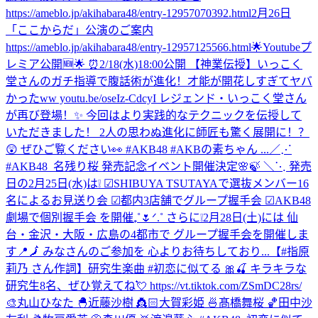
https://ameblo.jp/akihabara48/entry-12957070392.html
2月26日
「ここからだ」公演のご案内
https://ameblo.jp/akihabara48/entry-12957125566.html
🌟Youtubeプ
レミア公開🆕🌟 ⏰2/18(水)18:00公開 【神業伝授】いっこく
堂さんのガチ指導で腹話術が進化！才能が開花しすぎてヤバ
かったww youtu.be/oseIz-CdcyI レジェンド・いっこく堂さん
が再び登場！✨ 今回はより実践的なテクニックを伝授して
いただきました！ 2人の思わぬ進化に師匠も驚く展開に！？
😲 ぜひご覧ください👀 #AKB48 #AKBの素ちゃん ...
／⋰
#AKB48_名残り桜 発売記念イベント開催決定🌸🍃 ＼⋱ 発売
日の2月25日(水)は❕ ☑︎SHIBUYA TSUTAYAで選抜メンバー16
名によるお見送り会 ☑︎都内3店舗でグループ握手会 ☑︎AKB48
劇場で個別握手会 を開催₊˚🌷ᐟ.˚ さらに❕2月28日(土)には 仙
台・金沢・大阪・広島の4都市で グループ握手会を開催しま
す📍🗾 みなさんのご参加を 心よりお待ちしており...
【#指原
莉乃 さん作詞】研究生楽曲 #初恋に似てる 🎀🍒 キラキラな
研究生8名、ぜひ覚えてね💘 https://vt.tiktok.com/ZSmDC28rs/
🎨丸山ひなた 🐣近藤沙樹 👸🏻大賀彩姫 🍜髙橋舞桜 🏀田中沙