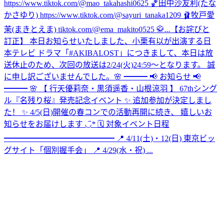
https://www.tiktok.com/@mao_takahashi0625 🏀田中沙友利(たな
かさゆり) https://www.tiktok.com/@sayuri_tanaka1209 🩰牧戸愛
茉(まきとえま) tiktok.com/@ema_makito0525 🥋...
【お詫びと
訂正】 本日お知らせいたしました、小栗有以が出演する日
本テレビ ドラマ「#AKIBALOST」につきまして、本日は放
送休止のため、次回の放送は2/24(火)24:59〜となります。 誠
に申し訳ございませんでした。
🌸 ━━━ 📢 お知らせ 📢
━━━ 🌸 【 行天優莉奈・黒須遥香・山根涼羽 】 67thシング
ル『名残り桜』発売記念イベント ✨ 追加参加が決定しまし
た！ ✨ 4/5(日)開催の春コンでの活動再開に続き、 嬉しいお
知らせをお届けします ◡̈* 🗓 対象イベント日程
━━━━━━━━━━━━━━ 📍 4/11(土)・12(日) 東京ビッ
グサイト「個別握手会」 📍 4/29(水・祝) ...