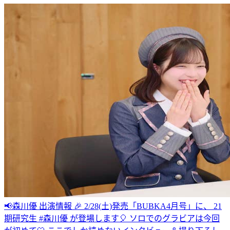
📢森川優 出演情報 🎉 2/28(土)発売「BUBKA4月号」に、 21
期研究生 #森川優 が登場します🎈 ソロでのグラビアは今回