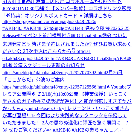
START‼️ 🪩品川港南口店限定 コラボルームがOPEN✨ 🥤
JOYSOUND 30店舗で 【メンバー監修】コラボドリンク販売
└🎁特典：オリジナルポストカード ▼詳細はこちら
https://shop.joysound.com/campaign/akb48-2026/
#AKB48...
#AKB48_67thSingle #AKB48_名残り桜 🩷2026.2.25
Release🩷 イベント参加権利付き🎟️ Official Shop盤💿 ついに
来週発売😍✨ 皆さま予約はされましたか❔ ぜひお買い求めく
ださい💞 2⃣次申込はこちらから👇 official-
cd.akb48.co.jp/akb48-67th/ #AKB48 #AKB48OfficialShop
AKB48
劇場 公演スケジュール更新のお知らせ
https://ameblo.jp/akihabara48/entry-12957070392.html
2月26日
「ここからだ」公演のご案内
https://ameblo.jp/akihabara48/entry-12957125566.html
🌟Youtubeプ
レミア公開🆕🌟 ⏰2/18(水)18:00公開 【神業伝授】いっこく
堂さんのガチ指導で腹話術が進化！才能が開花しすぎてヤバ
かったww youtu.be/oseIz-CdcyI レジェンド・いっこく堂さん
が再び登場！✨ 今回はより実践的なテクニックを伝授して
いただきました！ 2人の思わぬ進化に師匠も驚く展開に！？
😲 ぜひご覧ください👀 #AKB48 #AKBの素ちゃん ...
／⋰