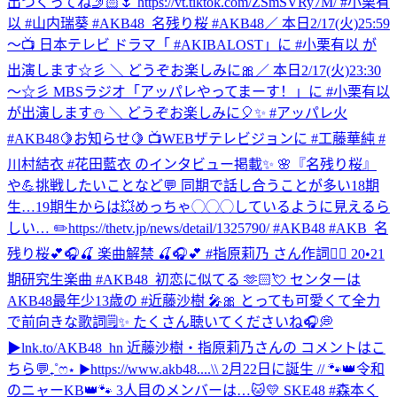
出つくってね🤳🏻🌷 https://vt.tiktok.com/ZSmSVRy7M/ #小栗有
以 #山内瑞葵 #AKB48_名残り桜 #AKB48
／ 本日2/17(火)25:59
～📺 日本テレビ ドラマ「 #AKIBALOST」に #小栗有以 が
出演します☆彡 ＼ どうぞお楽しみに🎀
／ 本日2/17(火)23:30
～☆彡 MBSラジオ「アッパレやってまーす！」に #小栗有以
が出演します⛄ ＼ どうぞお楽しみに🎈✨ #アッパレ火
#AKB48
🍋お知らせ🍋 📺WEBザテレビジョンに #工藤華純 #
川村結衣 #花田藍衣 のインタビュー掲載✨ 🌸『名残り桜』
や💪挑戦したいことなど💬 同期で話し合うことが多い18期
生…19期生からは💥めっちゃ◯◯◯しているように見えるら
しい… ✏️https://thetv.jp/news/detail/1325790/ #AKB48 #AKB_名
残り桜
💕🎧🍒 楽曲解禁 🍒🎧💕 #指原莉乃 さん作詞✍🏻 20•21
期研究生楽曲 #AKB48_初恋に似てる 🫶🏻💘 センターは
AKB48最年少13歳の #近藤沙樹 🎤🎀 とっても可愛くて全力
で前向きな歌詞🗒️✨ たくさん聴いてくださいね🎧💭
▶︎lnk.to/AKB48_hn 近藤沙樹・指原莉乃さんの コメントはこ
ちら💬₊˚ෆ⋆ ▶︎https://www.akb48....
\\ 2月22日に誕生 // 🐾👑令和
のニャーKB👑🐾 3人目のメンバーは…🐱💛 SKE48 #森本く