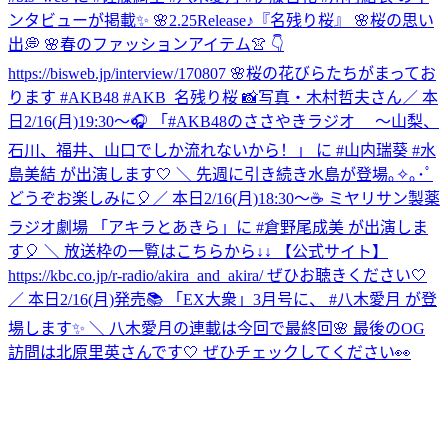
ンタビューが掲載✨ 🌸2.25Release♪『名残り桜』 🌸桜の思い
出💭 🌸春のファッションアイテム👚 👇
https://bisweb.jp/interview/170807 🌸桜の花びらたちがまってお
ります #AKB48 #AKB_名残り桜 📸写真・木村哲夫さん
／ 本
日2/16(月)19:30～🎧 「#AKB48のささやきラジオ ～山梨、
石川、福井、山口でしか流れないから！」 に #山内瑞葵 #水
島美結 が出演します🤍 ＼ 先週に引き続き水島が登場｡✧｡･ﾟ
どうぞお楽しみに🎈
／ 本日2/16(月)18:30～☕ ミヤリサン製薬
ラジオ劇場 「アキラとあきら」に #倉野尾成美 が出演しま
す🎈 ＼ 放送枠の一覧はこちらから↓↓ 【公式サイト】
https://kbc.co.jp/r-radio/akira_and_akira/ ぜひお聴きください🤍
／ 本日2/16(月)発売📚 「EX大衆」3月号に、 #八木愛月 が登
場します✨ ＼ 八木愛月の連載は今回で最終回🌸 最後のOG
訪問は北原里英さんです🤍 ぜひチェックしてください👀