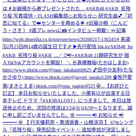
は👴お爺様から🎁プレゼントされた… #AKB48 #AKB_名残
り桜 写真提供・FLASH編集部
🍊お知らせ🍊 研究生曲💕『初
恋に似てる』で👑センターを務める🌟 #近藤沙樹（こんど
う・さき ） #週プレ newsに📸インタビュー掲載✨ ✏️記事
https://wpb.shueisha.co.jp/gravure/news/20260217-130245/# 来週
🗓2月23日🎂14歳の誕生日です🎉 ▶️先行配信 lnk.to/AKB48_hn
#AKB_名残り桜 #AKB_...
／ ⋆͛📢⋆#AKB48 21期研究生が 個
人TikTokアカウントを開設！ ＼ 🍜髙橋舞桜(たかはしまお)
https://www.tiktok.com/@mao_takahashi0625 🏀田中沙友利(たな
かさゆり) https://www.tiktok.com/@sayuri_tanaka1209 🩰牧戸愛
茉(まきとえま) tiktok.com/@ema_makito0525 🥋...
【お詫びと
訂正】 本日お知らせいたしました、小栗有以が出演する日
本テレビ ドラマ「#AKIBALOST」につきまして、本日は放
送休止のため、次回の放送は2/24(火)24:59〜となります。 誠
に申し訳ございませんでした。
🌸 ━━━ 📢 お知らせ 📢
━━━ 🌸 【 行天優莉奈・黒須遥香・山根涼羽 】 67thシング
ル『名残り桜』発売記念イベント ✨ 追加参加が決定しまし