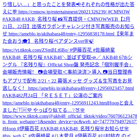
り惜しい…」と思ったことを発表📢それぞれの性格が出た答
えに💬 https://cmnow.jp/entertainment/26021326239/ #CMNOW
#AKB48 #AKB_名残り桜 📸写真提供・CMNOWWEB
【2月
21日、22日】出張ガラポンチャレンジ付き写真販売のお知ら
せ https://ameblo.jp/akihabara48/entry-12956838178.html
【来年ま
た会おう🎓】 名残り桜ペアダンスver🌸🍃
https://vt.tiktok.com/ZSmBLt6Bo/ #伊藤百花 #佐藤綺星
#AKB48_名残り桜 #AKB48
＼並ばず受取📣／ AKB48 67thシ
ングル 『名残り桜』Official Shop盤 発売記念「個別握手会」
会場販売情報！ 📷会場受取＜事前決済＞導入 📷当日整理券
もアプリで配布 2/21・22 幕張メッセ グッズ＆生写真をお見
逃しなく！ https://ameblo.jp/akihabara48/entry-12956923457.html
#AKB48
2月24日 「ＲＥＳＥＴ」公演のご案内
https://ameblo.jp/akihabara48/entry-12956911243.html
Hoopと会え
ました🇹🇭💜 やっぱり似てる…❔🍑🌸
https://www.tiktok.com/@akb48_official_tiktok/video/7607061234
is_from_webapp=1&sender_device=pc&web_id=747779794972637
#Hoop #伊藤百花 #AKB48 #AKB48_名残り桜
🌸お知らせ🌸
#bis_web に #佐藤綺星 #八木愛月 #伊藤百花 #川村結衣 のイ