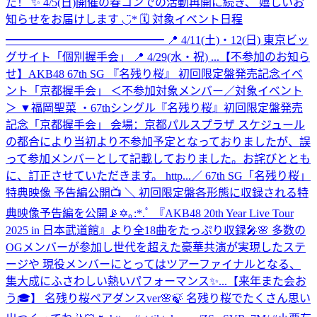
た！ ✨ 4/5(日)開催の春コンでの活動再開に続き、 嬉しいお
知らせをお届けします ◡̈* 🗓 対象イベント日程
━━━━━━━━━━━━━━ 📍 4/11(土)・12(日) 東京ビッ
グサイト「個別握手会」 📍 4/29(水・祝) ...
【不参加のお知ら
せ】AKB48 67th SG 『名残り桜』 初回限定盤発売記念イベ
ント「京都握手会」 ＜不参加対象メンバー／対象イベント
＞ ▼福岡聖菜 ・67thシングル『名残り桜』初回限定盤発売
記念「京都握手会」 会場：京都パルスプラザ スケジュール
の都合により当初より不参加予定となっておりましたが、誤
って参加メンバーとして記載しておりました。お詫びととも
に、訂正させていただきます。 http...
／ 67th SG「名残り桜」
特典映像 予告編公開📺 ＼ 初回限定盤各形態に収録される特
典映像予告編を公開📡✡｡:*.ﾟ 『AKB48 20th Year Live Tour
2025 in 日本武道館』より全18曲をたっぷり収録🎤🌸 多数の
OGメンバーが参加し世代を超えた豪華共演が実現したステ
ージや 現役メンバーにとってはツアーファイナルとなる、
集大成にふさわしい熱いパフォーマンス✨...
【来年また会お
う🎓】 名残り桜ペアダンスver🌸🍃 名残り桜でたくさん思い