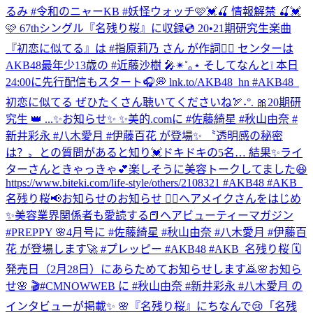
るみ #令和のニャーKB #妖怪ウォッチ
🩷💓🍒 情報解禁 🍒💓
🩷 67thシングル『名残り桜』に収録💿 20•21期研究生楽曲
『初恋に似てる』は #指原莉乃 さん が作詞✍🏻 センターは
AKB48最年少13歳の #近藤沙樹 🎤✴︎˚｡⋆ そしてなんと❕ 本日
24:00に先行配信もスタート🎧💭 lnk.to/AKB48_hn #AKB48_
初恋に似てる ぜひたくさん聴いてくださいね🏹˖°. 🎀20期研
究生 👑 ...
✨お知らせ✨ ✨美的.comに #佐藤綺星 #秋山由奈 #
新井彩永 #八木愛月 #伊藤百花 が登場✨ 〝透明感の秘密
は？〟との質問があると知り💓ドキドキの5名… 結果✨ライ
ターさんときゃっきゃ💕楽しそうに美容トークしてました😆
https://www.biteki.com/life-style/others/2108321 #AKB48 #AKB_
名残り桜
📢お知らせのお知らせ 💆‍♀️ヘアメイクさんをはじめ
✨美容業界関係者も愛読する📕ヘアビューティーマガジン
#PREPPY 🌸4月号に #佐藤綺星 #秋山由奈 #八木愛月 #伊藤百
花 が登場します🚀 #プレッピー #AKB48 #AKB_名残り桜 🗓
発売日（2月28日）にあらためてお知らせします🙇
🌸お知ら
せ🌸 🎬#CMNOWWEB に #秋山由奈 #新井彩永 #八木愛月 の
インタビューが掲載✨ 🌸『名残り桜』にちなんで😢「名残