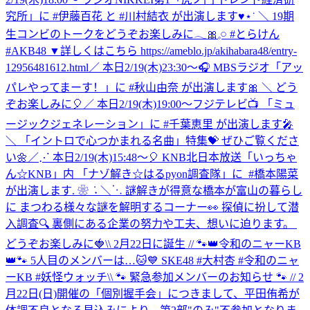
究所」に #伊藤百花 と #川村結衣 が出演します♥⋆˙ ＼ 19期
生コンビのトークをどうぞお楽しみに𓂃🎀𓈒𓏸 #とらけん
#AKB48 ▼詳しくはこちら https://ameblo.jp/akihabara48/entry-
12956481612.html
／ 本日2/19(木)23:30～🎧 MBSラジオ「アッ
パレやってまーす！」に #秋山由奈 が出演します🎀 ＼ どう
ぞお楽しみに🎈
／ 本日2/19(木)19:00～フジテレビ📺 「ミュ
ージックジェネレーション」に #千葉恵里 が出演します🎤
＼ 「イントロで心つかまれる名曲」特集💝 ぜひご覧くださ
い🌼
‎／⋰ ‎本日2/19(木)15:48～🎈 ‎KNB北日本放送「いっちゃ
ん☆KNB」内 ‎「ナゾ解き☆はるpyon調査隊」に ‎ ⁦‪#橋本陽菜‬⁩
が出演します. ❀ ݁ ˖ ‎＼⋱ ‎謎解きが得意な橋本が富山の暮らし
に ‎まつわる様々な謎を解明するコーナー👀 ‎探偵に扮して潜
入調査🔍 ‎裏側にある企業の努力や工夫、想いに迫ります。 ‎
どうぞお楽しみに🍓
\\ 2月22日に誕生 // 🐾👑令和のニャーKB
👑🐾 5人目のメンバーは…🐱💙 SKE48 #大村杏 #令和のニャ
ーKB #妖怪ウォッチ
\\ 🐾 緊急参加メンバーのお知らせ 🐾 // 2
月22日(日)開催の「個別握手会」につきまして、平田侑希が