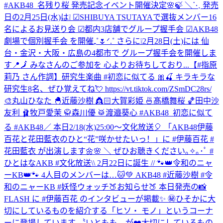
#AKB48_名残り桜 発売記念イベント開催決定🌸🍃 ＼⋱ 発売
日の2月25日(水)は❕ ☑︎SHIBUYA TSUTAYAで選抜メンバー16
名によるお見送り会 ☑︎都内3店舗でグループ握手会 ☑︎AKB48
劇場で個別握手会 を開催₊˚🌷ᐟ.˚ さらに❕2月28日(土)には 仙
台・金沢・大阪・広島の4都市で グループ握手会を開催しま
す📍🗾 みなさんのご参加を 心よりお待ちしており...
【#指原
莉乃 さん作詞】研究生楽曲 #初恋に似てる 🎀🍒 キラキラな
研究生8名、ぜひ覚えてね💘 https://vt.tiktok.com/ZSmDC28rs/
🎨丸山ひなた 🐣近藤沙樹 👸🏻大賀彩姫 🍜髙橋舞桜 🏀田中沙
友利 🩰牧戸愛茉 🥋森川優 🥁渡邉葵心 #AKB48_初恋に似て
る #AKB48
／ 本日2/18(水)25:00～文化放送🎈 「AKB48伊藤
百花と花田藍衣のひと“花”咲かせたいっ！」に #伊藤百花 #
花田藍衣 が出演します🌼🌸 ＼ ぜひお聴きください｡✧｡･ﾟ #
ひとはなAKB #文化放送
\\ 2月22日に誕生 // 🐾👑令和のニャ
ーKB👑🐾 4人目のメンバーは…🐱💚 AKB48 #近藤沙樹 #令
和のニャーKB #妖怪ウォッチ
🍑お知らせ🍑 本日発売の📸
FLASH に #伊藤百花 のインタビューが掲載✨ ㊙️ひそかに大
切にしているものを紹介する「ヒソ・ モノ」というコーナ
ーに登場しています 〝いともも〟が❤️大切にしているもの