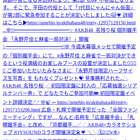
体調不良となる見込みにより、第2部"のみ"不参加となりま
す。 そこで、平田の代役として「3代目にゃんにゃん仮面」
が第2部に緊急参加することが決定いたしました❕🐱💗 詳細
はこちら▶https://ameblo.jp/akihabara48/entry-12957129150.html
...
🌸🀄️━━━━━━━━━━━✨ #AKB48_名残り桜 個別握手
会 「永野芹佳と麻雀一局対決！」開催
✨━━━━━━━━━━━🀄️🌸 今週末幕張メッセで開催予定
の「個別握手会」にて、#永野芹佳 と麻雀で一局対決ができ
るという役満級のお楽しみブースの設置が決定しました✊🏻🎯
💖 ご参加いただいたみなさまに 「永野芹佳限定ハーフサイ
ズ生写真」を もれなくプレゼント💝 見事勝利された...
⋱
#AKB48_名残り桜 ⋰ 初回限定盤に封入の 「応募抽選シリア
ルナンバー券」で どなたでもご参加可能🎟️ 初回限定盤イベ
ント詳細決定.ᐟ.ᐟ 🌸🍃 ➳ https://ameblo.jp/akihabara48/entry-
12957153296.html 広島・札幌で開催予定だった 「全国ファン
ミーティング」ですが… なんと❕名称を「広島握手会」「札
幌握手会」と改め、「京都握手...
／⋰ AKB48×カラオケショ
ップ JOYSOUNDコラボ開催決定🎤💗 ＼⋱ 🗓️2/25(水)