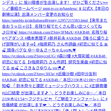
ンデス 」に 坂川陽香が生出演します！ ぜひご覧ください👀
✨ 🔗番組ホームページ mmt-tv.co.jp/bandesu/ 📱公式X
【本日の
劇場公演】出演メンバー変更のお知らせ
https://ameblo.jp/akihabara48/entry-12957215583.html
【来年また
会おう🤜🏻🤛🏻】 名残り桜でたくさん思い出つくってね
🤳🏻🌸🍃 https://vt.tiktok.com/ZSmy3FMaX/ #AKB48_名残り桜
#ペアダンス #橋本恵理子 #新井彩永 #AKB48
【後ろに盛り上
げ部隊がいます📣】#指原莉乃 さん作詞曲 #初恋に似てる 🎀
🍒 頭身バグな ゆーゆ＆さーちゃんver👠💗
https://vt.tiktok.com/ZSmyccnUG/ #森川優 #大賀彩姫 #AKB48_
初恋に似てる
【#指原莉乃 さん作詞】研究生楽曲 #初恋に似
てる 🎀🍒 こさき＆さゆりん ver🐣🏀
https://vt.tiktok.com/ZSmyc3H3e/ #近藤沙樹 #田中沙友利
#AKB48_初恋に似てる #AKB48
／ 本日2/19(木)21:00～FM高
知🎧 「 鈴⽊奈々と建匠ミュージックハウス 」に #正鋳真優
#山口結愛 が出演します🎵 ＼ どうぞお楽しみに🌼✨
／ 本日
2/19(木)21:54～フジテレビ🍴 「ご馳走ファンファーレ」に #
佐藤綺星 が出演します📯 ＼ どうぞお楽しみに🐎
／ 本日
2/19(木)18:00～ ラジオNIKKEI第1「虎ノ門 トレンド経済研