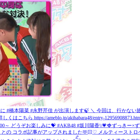
昔聞いた？ 」に #橋本陽菜 #永野芹佳 が出演します🍃 ＼ 今回は、
://ameblo.jp/akihabara48/entry-12956908873.htm
:00～ どうぞお楽しみに💝 #AKB48 #坂川陽香
\\💗🍓ずっきー
 との コラボ記事がアップされました🫶🏻♡ メルティーストロ