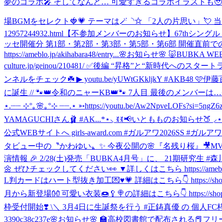
夢のコラボ🎤 そしてなんと… 可愛すぎるコラボイラストも🥹🎀 みな
場BGMをセレクト🍓💗 テーマは🪄◝✩ 「2人の片思い」💘 当日参加券付き
12957244932.html
【不参加メンバーのお知らせ】67thシングル『
ッセ開催分 第1部・第2部・第3部・第5部・第6部 開催直
https://ameblo.jp/akihabara48/entry...
🌸お知らせ🌸 🐷BUBKA
culture.jp/geinou/210481/ ✅後編 “昇格”と“新時代へのス
ンネルをチェック☘️ ▶︎ youtu.be/yUWtGKkljkY #AKB4
に誕生 // 🐾👑令和のニャーKB👑🐾 7人目 最後のメンバーは…
⋆.┈┈ ⊹°｡🌸｡°⊹ ┈┈.⋆ ➳https://youtu.be/Aw2Npv
YAMAGUCHIさん🩰 #AK...
*⋆⸜ ꉂꉂ📢いともものお知らせ🍑 ⸝⋆*
公式WEBサイトへ girls-award.com #ガルアワ2026SS #ガルアワ
タビュー中の〝かわゆい〟✨ 今夜公開の🌸『名残り桜』🎥MV撮影中💡ふと感じたこととは… 
演情報 🎉 2/28(土)発売「BUBKA4月号」に、 21期
🌼 ぜひチェックしてください👀 ▼詳しくはこちら https://ameblo.jp/aki
L判カードはハート型抜き加工💌♥💗 詳細はこちら👇 https://shop.akb48.co.
月から新登場👐 可愛い衣装🍩🥄🍭の詳細はこちら👇 https://shop.akb48
枠受付開始❣️ \＼ 3月4日に生誕祭を行う #正鋳真優 の 個人FC枠応募受付をスタート
3390c38c237e
🌸お知らせ🌸 🏫高校図書館で配布される📕フリーマ