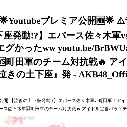
B48 - 🌟Youtubeプレミア公開🆕
泣きの土下座発動!?】エバース佐々
たww youtu.be/BrBW
🆚町田軍のチーム対抗戦🔥 ア
土下座』発 - AKB48_Offic
21(土)15:00公開 【泣きの土下座発動!?】エバース佐々木軍vs
園」は エバース佐々木軍🆚町田軍のチーム対抗戦🔥 アイドル定番バ