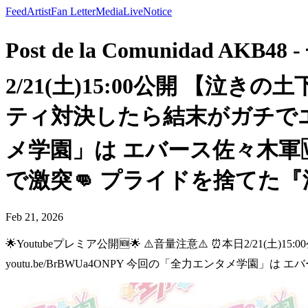
Feed
Artist
Fan Letter
Media
Live
Notice
Post de la Comunidad AK
2/21(土)15:00公開 【
ティ対決したら結末がガチでエグかっ
メ学園」は エバース佐々木軍
で激突👊 プライドを捨てた『泣きの
Feb 21, 2026
🌟Youtubeプレミア公開🆕🌟 ⚠️音量注意⚠️ ⏰本日2/
youtu.be/BrBWUa4ONPY 今回の「全力エンタメ学