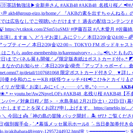
英語勉強法▶︎🌼新井さん #AKB48 #AKB48_名残り桜
／ 📢
group-eizo.jp/home
／ 『AKBの素を出すちゃんねる』の
では広告なしでご視聴いただけます！ 過去の配信コンテンツも合わせて、
ttps://vt.tiktok.com/ZSm51uSMJ/ #伊藤百花 #八木愛月 #
が出演します🎀 ＼ どうぞお楽しみに🎈✨
／ 本日2/20(金)24:00
#アップティー
／ 本日2/20(金)22:00～ TOKYO FM ポ
ee-membership.jp/karennaivory
⋆⸜ ⸜ 𓏸𓂂𓈒📢いともも
/20(金)~3/8(日)までパネル展も開催.ᐟ 🔗限定版表紙はポストカ
まなかのお知らせ⋰ 本日2/20(金)発売「アップトゥボーイ」 倉野
7.jp/detail/1107681068 限定ポストカード付き🎈⸒⸒ ▼詳しくはこちら ht
 #森川優 #令和のニャーKB #妖怪ウォッチ
⚡ꉂꉂ📢こひ☕️とカイリ🎸
が登場.ᐟ お楽しみに⋆☾·̩͙
⋆.┈┈ ⊹°｡🌸｡°⊹ ┈┈.⋆ 𝐀𝐊𝐁𝟒𝟖 𝟔
.* ➳ youtu.be/Aw2NpveLOFs #AKB48_名残り桜 #AKB48
【不
象メンバー／対象日程／部＞ ・水島美結 2月21日(土)・22日(日
を深くお詫び申し上げます。 https://ameblo.jp/...
回は 👼「神の島の冒険 パック開封」🏝️ ぜひ ご覧ください👀 【yo
(土)-22(日)個別握手会 ˗ˏˋ📍幕張メッセ展示ホール8 ˎˊ˗ 当
habara48/entry-12957244932.html
🌸 ✨━━━━━━━━━━━