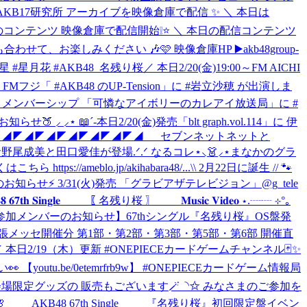
#AKB17研究所 アーカイブを映像倉庫で配信 ✨ ＼ 本日は
コンテンツ 映像倉庫で配信開始❕⭐️ ＼ 本日の配信コンテンツ
お楽しみください 🎶🩷 映像倉庫HP ▶️akb48group-
佐藤綺星 #星月花 #AKB48_名残り桜
／ 本日2/20(金)19:00～FM AICHI
～🌈 FMフジ「 #AKB48 のUP-Tension」に #岩立沙穂 が出演しま
ッドキャストメンバーシップ 「可憐なアイボリーのカレアイ放送局」に #
のお知らせ🍑 ⸝‍ ⸝‍⋆ 📖´-本日2/20(金)発売「blt graph.vol.114」に 伊
ード付⟡.* ◤◢◤◢◤◢◤◢◤◢◤◢◤◢ セブンネットネットと
尾成美と田口愛佳が登場.ᐟ.ᐟ なるコレ⋆⸜👗⸝‍⋆まなかのグラ
tps://ameblo.jp/akihabara48/...
\\ 2月22日に誕生 // 🐾
のお知らせ⚡ 3/31(火)発売 「グラビアザテレビジョン」@g_tele
𝟕𝐭𝐡 𝐒𝐢𝐧𝐠𝐥𝐞 〖 名残り桜 〗 𝐌𝐮𝐬𝐢𝐜 𝐕𝐢𝐝𝐞𝐨 ⋆.┈┈ ⊹°｡
参加メンバーのお知らせ】67thシングル『名残り桜』OS盤発
) 幕張メッセ開催分 第1部・第2部・第3部・第5部・第6部 開催直
／ 本日2/19（木）更新 #ONEPIECEカードゲームチャンネル🃏✨
utu.be/0etemrfrb9w】 #ONEPIECEカードゲーム情報局
日参加券付き会場限定グッズの 販売もございます🪄◝✩ みなさまのご参加を
━✨ 🌸 AKB48 67th Single 『名残り桜』初回限定盤イベン