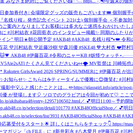
さま絶対にご覧ください🍰ིྀ𓌈˒˒ https...
⋱📢今週末の個別握
❕ 会場限定グッズの販売もございます🎟️ 個別握手会 詳細はこちら🤝🏻♡˖°
名残り桜』発売記念イベント 2/21(土) 個別握手会 ＜不参加対
前でのご案内となりましてお客様には多大なご迷惑をおかけいた
 WEBに #川村結衣 #花田藍衣 のインタビュー掲載✨ 同期のふたりが色
タートライン” 明日☀️朝公開予定 #AKB48 #AKB48_名残り桜
🐾👑 令和
8 🩷伊藤百花 💜川村結衣 💚近藤沙樹 🩵森川優 #SKE48 💙大村
🐱💗 AKB48 #伊藤百花 #令和のニャーKB #妖怪ウォッチ
⋆.┈┈
eLOFs?si=5ngZ6zV5Aie2sATl たくさん見てくださいね👀🌪️ M
 Rakuten GirlsAward 2026 SPRING/SUMMERに #伊藤
✨お知らせ✨ こちらは☕️ティータイムで優雅に😊微笑む #川村結衣（
✏️https://glassgirl.info/article/post-33486/ ▶️ht
研究生 #森川優 が登場します🎈 ソロでのグラビアは今回が初めて
habara48/entry-12957106502.html
／ 💕明日11:00～予約開始
jp/selection/detail/101770 #AKB48OfficialShop
／ 💕明
.co.jp/selection/list/3931 #AKB48OfficialShop #AKB
 詳しくはこちらをチェック👇 https://masaimayuu.official-fc
ガジン「ch FILE」に #新井彩永 #八木愛月 #伊藤百花 #川村結衣