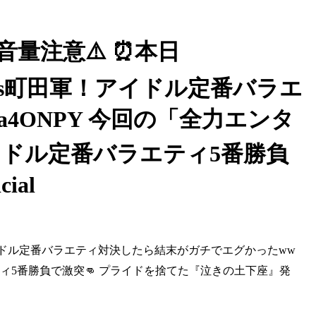
 ⚠️音量注意⚠️ ⏰本日
木軍vs町田軍！アイドル定番バラエ
Ua4ONPY 今回の「全力エンタ
イドル定番バラエティ5番勝負
ial
町田軍！アイドル定番バラエティ対決したら結末がガチでエグかったww
ラエティ5番勝負で激突👊 プライドを捨てた『泣きの土下座』発