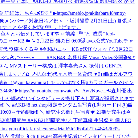
手会では❕⋰ #AKB48_名残り桜 初選抜🌸🎀 #川村結衣 が 会
 ▶︎https://ameblo.jp/akihabara48/entry-
象メンバー／対象日程／部＞ ・坂川陽香 2月21日(土) 幕張メ
しますことを深くお詫び申し上げます。
々とお伝えしています💬 ✅前編 “壁”と“成長” idol-
のニャーKB 👑🐾 2月22日 猫の日 0:00🐱 avex公式YouTubeチャ
杏 ❤️野村実代 💛森本くるみ #令和のニャーKB #妖怪ウォッチ
\\ 2月22日
 ⊹°｡🌸｡°⊹ ┈┈.⋆ #AKB48_名残り桜 Music Video公開🎬❀.*
V監督は 川崎拓也さん MVストーリー構成は 澤本嘉光さん 振付は GENTA
百花 が出演します.ᐟ.ᐟ🍒 📍4/18(土)代々木第一体育館 ▼詳細はガルアワ
@yui_kawamura）✨ …ではなく🪟#ガラスガール のイン
tps://m.youtube.com/watch?v=Aw2Npve...
📢森川優 出
🤍 ここでしか読めないインタビュー＆撮り下ろし写真が掲載されます
‼️ ＼ #AKB48 net shop限定ランダム生写真(L判カード付き)📸
日10:00～予約開始‼️ ＼ 研究生の個別生写真💗 21期研究生は今
48 #AKB20期研究生 #AKB21期研究生
/／ 正鋳真優 生誕祭🎂 個人FC
.site/news/detail/5fe2f6af-d21b-4643-9095-
 登場✨ 📱ch-files.net 高校生記者にインタビューしていた