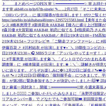
ト まとめページOPEN 🌸 ✨━━━━━━━━━━━━✨ 🌸
ます🌸 akb48.co.jp/lp/67th-single/ ✎... ...
2月27日 「そこに未来はある」公演の
「OH!バンデス 」に 坂川陽香が生出演します！ ぜひご覧ください👀✨ 
https://ameblo.jp/akihabara48/entry-12957215583.html
【来年また会おう
ンス #橋本恵理子 #新井彩永 #AKB48
【後ろに盛り上げ部隊がいます📣
#森川優 #大賀彩姫 #AKB48_初恋に似てる
【#指原莉乃 さん作詞】研
#AKB48_初恋に似てる #AKB48
／ 本日2/19(木)21:00～
2/19(木)21:54～フジテレビ🍴 「ご馳走ファンファーレ」に 
伊藤百花 と #川村結衣 が出演します♥⋆˙ ＼ 19期生コンビのトークをどうぞお楽し
日2/19(木)23:30～🎧 MBSラジオ「アッパレやってまーす！
に #千葉恵里 が出演します🎤 ＼ 「イントロで心つかまれる名
調査隊」に ‎ ⁦‪#橋本陽菜‬⁩ が出演します. ❀ ݁ ˖ ‎＼⋱
いに迫ります。 ‎どうぞお楽しみに🍓
\\ 2月22日に誕生 // 
らせ 🐾 // 2月22日(日)開催の「個別握手会」につきま
面」が第2部に緊急参加することが決定いたしました❕🐱💗 詳細はこちら▶https://
佳と麻雀一局対決！」開催 ✨━━━━━━━━━━━🀄️🌸
しました✊🏻🎯💖 ご参加いただいたみなさまに 「永野芹佳限
リアルナンバー券」で どなたでもご参加可能🎟️ 初回限定盤イベント詳細決定.ᐟ.
ティング」ですが… なんと❕名称を「広島握手会」「札幌握手会