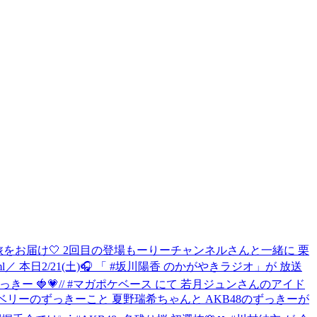
行かない旅をお届け🤍 2回目の登場もーりーチャンネルさんと一緒に 栗
l
／ 本日2/21(土)🎧 「 #坂川陽香 のかがやきラジオ」が 放送
×ずっきー 🍓💗// #マガポケベース にて 若月ジュンさんのアイド
ベリーのずっきーこと 夏野瑞希ちゃんと AKB48のずっきーが