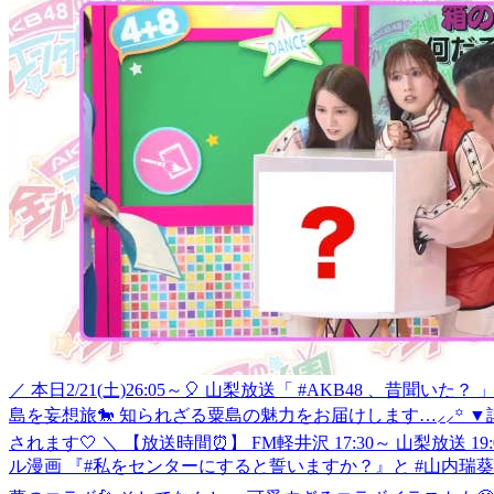
／ 本日2/21(土)26:05～🎈 山梨放送「 #AKB48 、
島を妄想旅🐎 知られざる粟島の魅力をお届けします…⸝⸝꙳ ▼詳しくはこちら https
されます🤍 ＼ 【放送時間⏰】 FM軽井沢 17:30～ 山梨放送 19
ル漫画 『#私をセンターにすると誓いますか？』と #山内瑞葵