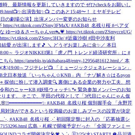
N✨ 随時、最新情報を更新していきますので ぜひcheckをお願いし
.html
📺✨出演告知✨📺 このあと15:48〜！ ミヤギテレビ
本日の劇場公演】出演メンバー変更のお知らせ
vt.tiktok.com/ZSmy3FMaX/ #AKB48_名残り桜 #ペアダ
ver👠💗 https://vt.tiktok.com/ZSmyccnUG/
vt.tiktok.com/ZSmyc3H3e/ #近藤沙樹 #田中沙友利
山口結愛 が出演します🎵 ＼ どうぞお楽しみに🌼✨
／ 本日
木)18:00～ ラジオNIKKEI第1「虎ノ門 トレンド経済研究所」に #
lo.jp/akihabara48/entry-12956481612.html
／ 本
19(木)19:00～フジテレビ📺 「ミュージックジェネレーション」
～🎈 ‎KNB北日本放送「いっちゃん☆KNB」内 ‎「ナゾ解き☆はるpyon
ナー👀 ‎探偵に扮して潜入調査🔍 ‎裏側にある企業の努力や工夫、想
村杏 #令和のニャーKB #妖怪ウォッチ
\\ 🐾 緊急参加メンバーのお知
加となります。 そこで、平田の代役として「3代目にゃんにゃん仮
.
🌸🀄️━━━━━━━━━━━✨ #AKB48_名残り桜 個別握手会 「永野芹
麻雀で一局対決ができるという役満級のお楽しみブースの設置が決定
.
⋱ #AKB48_名残り桜 ⋰ 初回限定盤に封入の 「応募抽選シ
y-12957153296.html 広島・札幌で開催予定だった 「全国ファンミー
NDコラボ開催決定🎤💗 ＼⋱ 🗓️2/25(水) START‼️ 🪩品川港