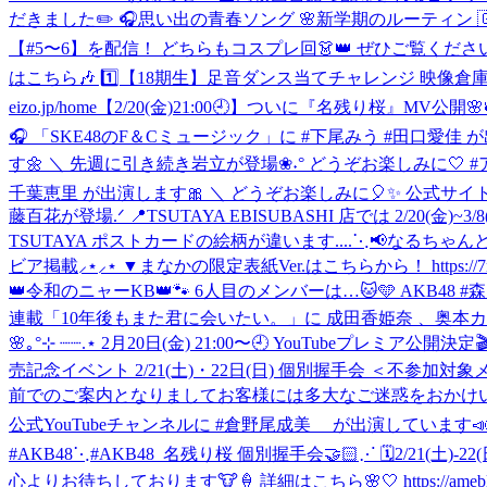
だきました✏️ 🎧思い出の青春ソング 🌸新学期のルーティン 🇬
【#5〜6】を配信！ どちらもコスプレ回👗👑 ぜひご覧ください💭 akb48
はこちら🎶 1️⃣【18期生】足音ダンス当てチャレンジ 映像倉庫
eizo.jp/home
【2/20(金)21:00🕘】ついに『名残り桜』MV公開🌸🍃 h
🎧 「SKE48のF＆Cミュージック」に #下尾みう #田口愛佳 
す🌼 ＼ 先週に引き続き岩立が登場❀˖° どうぞお楽しみに🤍 
千葉恵里 が出演します🎀 ＼ どうぞお楽しみに🎈✨ 公式サイトはこちら aud
藤百花が登場.ᐟ 📍TSUTAYA EBISUBASHI 店では 2
TSUTAYA ポストカードの絵柄が違います....
⋱📢なるちゃんと
ビア掲載⸝⋆⸝⋆ ▼まなかの限定表紙Ver.はこちらから！ https://7net.omni
👑令和のニャーKB👑🐾 6人目のメンバーは…🐱🩵 AKB48
連載「10年後もまた君に会いたい。」に 成田香姫奈 、奥本カイリ 
🌸｡°⊹ ┈┈.⋆ 2月20日(金) 21:00〜🕘 YouTubeプレミア公開決定🎬❀
売記念イベント 2/21(土)・22日(日) 個別握手会 ＜不参加対
前でのご案内となりましてお客様には多大なご迷惑をおかけいたしますこと
公式YouTubeチャンネルに #倉野尾成美 が出演しています📣 ＼ 今
#AKB48
⋱#AKB48_名残り桜 個別握手会🤝🏻⋰ 🗓️2/21
心よりお待ちしております🐮🍦 詳細はこちら🌸🤍 https://ameblo.jp/aki