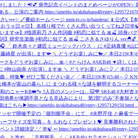
 お待たせしました！📢💕 発売記念イベントのまとめページがOPE
ご案内 https://ameblo.jp/akihabara48/entry-12957216789
番組ホームページ mmt-tv.co.jp/bandesu/ 📱公式X
【
🏻🤛🏻】 名残り桜でたくさん思い出つくってね🤳🏻🌸🍃 https://
】#指原莉乃 さん作詞曲 #初恋に似てる 🎀🍒 頭身バグな ゆーゆ＆さーちゃん
究生楽曲 #初恋に似てる 🎀🍒 こさき＆さゆりん ver🐣🏀 https://
FM高知🎧 「 鈴⽊奈々と建匠ミュージックハウス 」に #正鋳真優 #
#佐藤綺星 が出演します📯 ＼ どうぞお楽しみに🐎
／ 本日2/19(
みに𓂃🎀𓈒𓏸 #とらけん #AKB48 ▼詳しくはこちら https://ameb
」に #秋山由奈 が出演します🎀 ＼ どうぞお楽しみに🎈
／ 本日2/
曲」特集💝 ぜひご覧ください🌼
‎／⋰ ‎本日2/19(木)15:48
 ‎謎解きが得意な橋本が富山の暮らしに ‎まつわる様々な謎を解明するコー
🐾👑令和のニャーKB👑🐾 5人目のメンバーは…🐱💙 SKE48 #大
して、平田侑希が体調不良となる見込みにより、第2部"のみ"不参
ameblo.jp/akihabara48/entry-12957129150.html ..
 今週末幕張メッセで開催予定の「個別握手会」にて、#永野芹佳 と
定ハーフサイズ生写真」を もれなくプレゼント💝 見事勝利された..
ᐟ 🌸🍃 ➳ https://ameblo.jp/akihabara48/entr
」と改め、「京都握手...
／⋰ AKB48×カラオケショップ JOYSOU