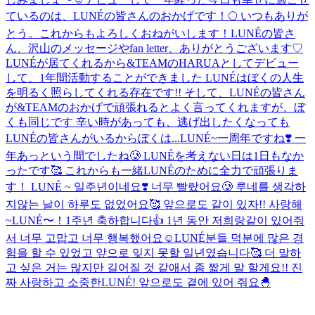
ているのは、LUNÉの皆さんのおかげです！🌕 いつもありが
とう。これからもよろしくおねがいします！
LUNÉの皆さ
ん、沢山のメッセージやfan letter、ありがとうございます♡
LUNÉが居てくれるから&TEAMのHARUAとしてデビュー
して、1年間活動することができました LUNÉはぼくの人生
を明るく照らしてくれる存在です!! そして、LUNÉの皆さん
が&TEAMのおかげで頑張れるとよく言ってくれますが、ぼ
くも同じです 辛い時があっても、逃げ出したくなっても
LUNÉの皆さんがいるからぼくは...
LUNÉ~一周年ですね❣️ 一
年あっという間でしたね🥲 LUNÉを考えない日は1日もなか
ったです🥰 これからも一緒LUNÉのために全力で頑張りま
す！ LUNÉ ~ 일주년이네요❣️ 너무 빨랐어요🥲 루네를 생각하
지않는 날이 하루도 없었어요🥰 앞으로도 같이 있자!! 사랑해
~
LUNÉ〜！1주년 축하합니다👍 1년 동안 저희랑같이 있어줘
서 너무 고맙고 너무 행복했어요☺️LUNÉ분들 덕분에 많은 경
험을 할 수 있었고 앞으로 잊지 못할 일년였습니다🥰 더 말하
고 싶은 거는 많지만 길어질 것 같애서 좀 짧게 말 할게요!! 진
짜 사랑하고 소중한LUNÉ! 앞으로도 곁에 있어 줘요🐣