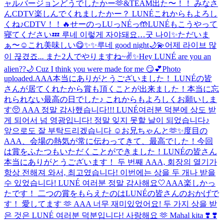
ャルバージョンどうでしたかー🫶
&TEAM出た〜！！ みなさ
んCDTV楽しんでくれましたかー？ LUNÉこれからもよろし
くね♪
CDTV！！🔥
せーのっLUっNÉっ🤲
LUNÉもこうやって
寝てください💤 루네 이렇게 자야돼요…굿 나이✨
ただいま
ぁ〜☺️
これ美味しい😋
✨✨
루네 good night🌙💫
어제 라이브 많
이 끊겼죠... また2人でやりますね~✌️✨
Hey LUNÉ are you an
alien??🌙 Cuz I think you were made for me 😏💕
Photo
uploaded.
AAA本当にありがとうございました！ LUNÉの皆
さんが居てくれたから賞も頂くことが出来ました！本当に忘
れられない最高の日でした♪ これからもよろしくお願いしま
す🥺 AAA 정말 감사했습니다!!! LUNÉ여러분 덕분에 상도 받
게 되어서 넘 영광입니다! 정말 잊지 못할 날이 되었습니다♪
앞으로도 잘 부탁드리겠습니다 ☺️
お兄ちゃんと🫶✨
度目の
AAA、会場の熱気が常に伝わってきて、最高でした！今回
は賞をふたつもいただくことができました！LUNÉの皆さん
本当にありがとうございます！ 두 번째 AAA, 회장의 열기가
항상 전해져 와서, 최고였습니다! 이번에는 상을 두 개나 받을
수 있었습니다! LUNÉ 여러분 정말 감사해요🤍
AAA楽しかっ
たです！ 二つの賞をもらえたのはLUNÉの皆さんのおかげで
す！ 愛してます 🫶 AAA 너무 재미있었어요! 두 가지 상을 받
은 것은 LUNÉ 여러분 덕분입니다! 사랑해요 🫶 Mahal kita ❣️ ❣️