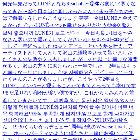
何光年先だってLUNÉとならReachable~😚👽
お疲れ^ ^
寒くな
ってきた〜🥶
今日本当に楽しかったよん^ ^
末っ子たちのそ
ばで自撮りをしたらこうなります 笑笑 今日LUNÉと会えて
よかったです~
LUNÉ~いつも幸せをありがとう😊
☀️이렇게
날씨 좋으니까 LUNÉ가 보고 싶다~ 今日も良い1日を〜
み
なさん寒いので暖かくしてくださいね♪ 오야스미~💤
デビュ
ーして一年経ちましたね☺️✨ デビューという夢を叶え、ア
ーティストとして人として沢山の経験をさせて貰いました。
たくさんの失敗やミスもしましたが、それ以上に幸せな時間
が多く、沢山の方々に助けられた一年でした。 2年目はもっ
と幸せな一年にしましょう🫶 사랑해요🫰
デビューして一年
たくさんのことがありましたが、こうやって2年目を
LUNÉ、メンバーと迎えることができてとっっても幸せです
❗まだ足りない部分が多い僕ですが、これからもみんなと前
進していきたいです！ 데뷔후 일년 동안 많은 일이 있었지만
이렇게 멤버들과 LUNÉ와 2년차를 맞이할 수 있어서 너무 너
무 행복해요!!아직 부족한 게 많지만,앞으로도 함께 나아가고
싶어요!
楽しかったぁ！！🫶 루네 잘자요~🥰
LUNÉの皆さ
ん！19:30くらいからデビュー1周年記念のWeverse Liveしま
す！ ホームパーティのように僕たちと一緒にお祝いして楽
しみましょ〜☺️
デビューして一年経った今日も幸せに過ごせ