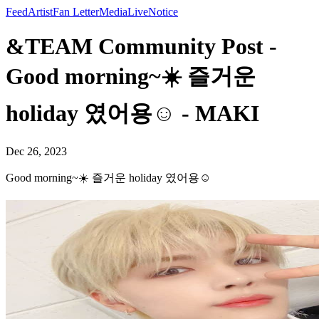
Feed
Artist
Fan Letter
Media
Live
Notice
&TEAM Community Post -
Good morning~☀️ 즐거운
holiday 였어용☺️ - MAKI
Dec 26, 2023
Good morning~☀️ 즐거운 holiday 였어용☺️