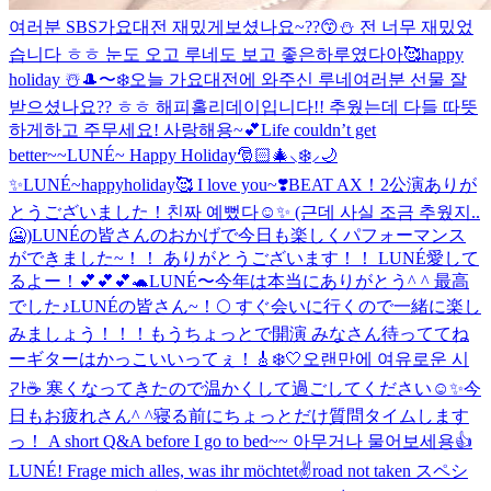
여러분 SBS가요대전 재밌게보셨나요~??😙⛄️ 전 너무 재밌었
습니다 ㅎㅎ 눈도 오고 루네도 보고 좋은하루였다아🥰
happy
holiday ☃️
🎩〜❄️
오늘 가요대전에 와주신 루네여러분 선물 잘
받으셨나요?? ㅎㅎ 해피홀리데이입니다!! 추웠는데 다들 따뜻
하게하고 주무세요! 사랑해용~💕
Life couldn’t get
better~~
LUNÉ~ Happy Holiday🎅🏻🎄⸜❄️⸝🌙
✨
LUNÉ~happyholiday🥰 I love you~❣️
BEAT AX！2公演ありが
とうございました！
친짜 예뻤다☺️✨ (근데 사실 조금 추웠지..
🥶)
LUNÉの皆さんのおかげで今日も楽しくパフォーマンス
ができました~！！ ありがとうございます！！ LUNÉ愛して
るよー！💕💕💕🐢
LUNÉ〜今年は本当にありがとう^ ^ 最高
でした♪
LUNÉの皆さん~！🌕 すぐ会いに行くので一緒に楽し
みましょう！！！
もうちょっとで開演 みなさん待っててね
ー
ギターはかっこいいってぇ！🎸
❄️🤍
오랜만에 여유로운 시
간☕️ 寒くなってきたので温かくして過ごしてください☺️✨
今
日もお疲れさん^ ^
寝る前にちょっとだけ質問タイムします
っ！ A short Q&A before I go to bed~~ 아무거나 물어보세용👍
LUNÉ! Frage mich alles, was ihr möchtet✌️
road not taken スペシ