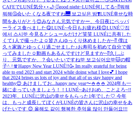
CAFEでLUNÉ気分⋆⋆🌙·̩͙‪⋆͛
good night~
LUNÉ何してる~⁇뭐해
뭐해🤔
会いたくなる夜ですね🌉 보고싶은 밤❣️
LUNÉ幸せな時
間をありがとう😊
みなさん元気ですかー、今日夜にペッパ
ーライス食べました😋
LUNÉ~今日もお疲れ様😊
LUNÉ♡
집
에서 스시🫶 今見るとシュールだけど笑笑 LUNÉに共有した
くて1人で撮ったよ☺️
皆さんゆっくり休めましたか~⁇ 僕は
久々家族とゆっくり過ごせました♪お寿司を初めて自分で握
ってみました☺️動画もあるんですけど見ますか~⁇
久しぶ
り、元気ですか、？会いたいですね🫶 보고싶어요🫶
🐱の帽
子^ ^
🧣
Happy New Year LUNÉ!!🥳 Im really grateful for being
able to end 2023 and start 2024 while doing what I love💕 I hope
that 2024 brings us lots of joy and that all of us stay happy and
healthy😊 あけましてお...
happy new year〜🍚🍚🍚 2024年も一
緒に走っていきましょう！！
LUNÉ~あけおめ、ことよろ~!!
2023年、LUNÉに沢山の幸せをもらった1年でした🤍 今年
は、もっと成長してぼくがLUNÉの皆さんに沢山の幸せをあ
げたいです 😊 올해도 같이 행복한 추억을 많이 만들어요!!!