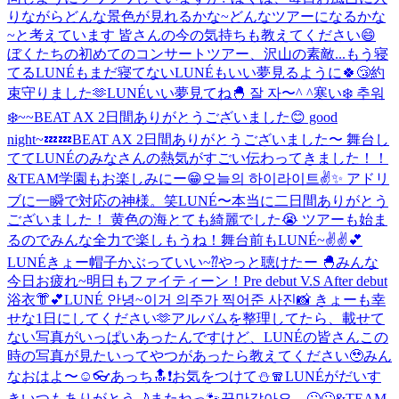
りながらどんな景色が見れるかな~どんなツアーになるかな
~と考えています 皆さんの今の気持ちも教えてください😄
ぼくたちの初めてのコンサートツアー、沢山の素敵...
もう寝
てるLUNÉもまだ寝てないLUNÉもいい夢見るように🍀😴
約
束守りました🫶
LUNÉいい夢見てね🐣 잘 자〜^ ^
寒い❄️ 추워
❄️
~~
BEAT AX 2日間ありがとうございました😊 good
night~💤💤
BEAT AX 2日間ありがとうございました〜 舞台し
ててLUNÉのみなさんの熱気がすごい伝わってきました！！
&TEAM学園もお楽しみにー😁
오늘의 하이라이트✌️✨ アドリ
ブに一瞬で対応の神様。笑
LUNÉ〜本当に二日間ありがとう
ございました！ 黄色の海とても綺麗でした😭 ツアーも始ま
るのでみんな全力で楽しもうね！
舞台前もLUNÉ~✌️✌️💕
LUNÉきょー帽子かぶっていい~⁇
やっと聴けたー 🐣
みんな
今日お疲れ~
明日もファイティーン！
Pre debut V.S After debut
浴衣👘︎💕︎
LUNÉ 안녕~이거 의주가 찍어준 사진📸 きょーも幸
せな1日にしてください🫶
アルバムを整理してたら、載せて
ない写真がいっぱいあったんですけど、LUNÉの皆さんこの
時の写真が見たいってやつがあったら教えてください🥹
みん
なおはよ〜☺️
👓
あっち🔝❗️
お気をつけて⛄️🧣
LUNÉがだいす
き
いつもありがとう🌙
またねっ🐾
꿈만같아요…🙄🙄
&TEAM