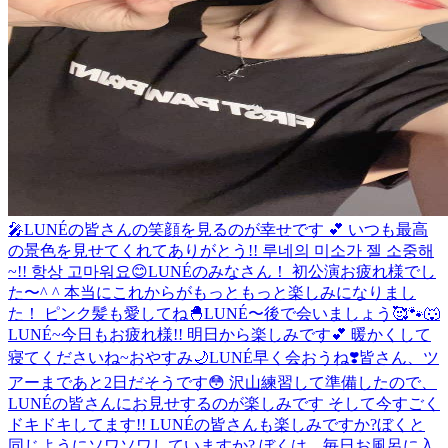
🎤
LUNÉの皆さんの笑顔を見るのが幸せです 💕 いつも最高
の景色を見せてくれてありがとう!! 루네의 미소가 젤 소중해
~!! 항상 고마워요😊
LUNÉのみなさん！ 初公演お疲れ様でし
た〜^ ^ 本当にこれからがもっともっと楽しみになりまし
た！ ピンク髪も愛してね🐣
LUNÉ〜後で会いましょう🥰🐾🐺
LUNÉ~今日もお疲れ様!! 明日から楽しみです💕 暖かくして
寝てくださいね~おやすみ🌙
LUNÉ早く会おうね❣️
皆さん、ツ
アーまであと2日だそうです😳 沢山練習して準備したので、
LUNÉの皆さんにお見せするのが楽しみです そして今すごく
ドキドキしてます!! LUNÉの皆さんも楽しみですか?ぼくと
同じようにソワソワしていますか? ぼくは、毎日お風呂に入