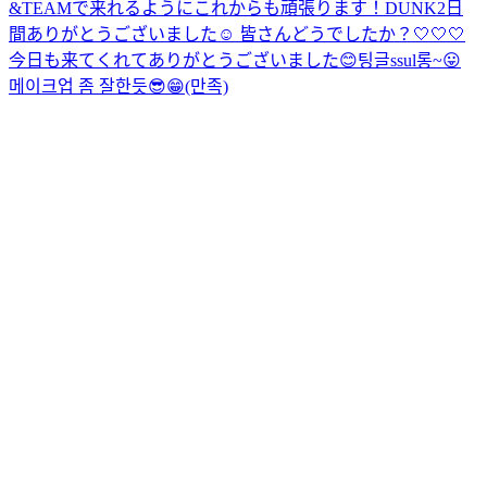
&TEAMで来れるようにこれからも頑張ります！
DUNK2日
間ありがとうございました☺️ 皆さんどうでしたか？
🤍🤍🤍
今日も来てくれてありがとうございました😊
팅글ssul롱~😛
메이크업 좀 잘한듯😎😁(만족)