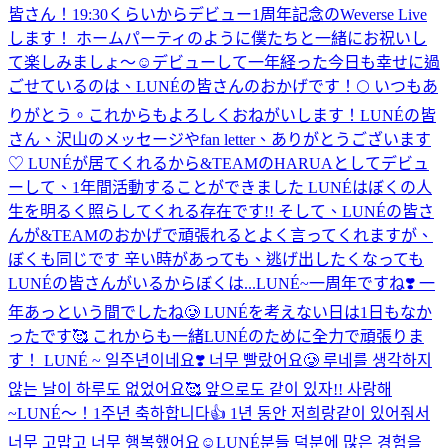
皆さん！19:30くらいからデビュー1周年記念のWeverse Live
します！ ホームパーティのように僕たちと一緒にお祝いし
て楽しみましょ〜☺️
デビューして一年経った今日も幸せに過
ごせているのは、LUNÉの皆さんのおかげです！🌕 いつもあ
りがとう。これからもよろしくおねがいします！
LUNÉの皆
さん、沢山のメッセージやfan letter、ありがとうございます
♡ LUNÉが居てくれるから&TEAMのHARUAとしてデビュ
ーして、1年間活動することができました LUNÉはぼくの人
生を明るく照らしてくれる存在です!! そして、LUNÉの皆さ
んが&TEAMのおかげで頑張れるとよく言ってくれますが、
ぼくも同じです 辛い時があっても、逃げ出したくなっても
LUNÉの皆さんがいるからぼくは...
LUNÉ~一周年ですね❣️ 一
年あっという間でしたね🥲 LUNÉを考えない日は1日もなか
ったです🥰 これからも一緒LUNÉのために全力で頑張りま
す！ LUNÉ ~ 일주년이네요❣️ 너무 빨랐어요🥲 루네를 생각하지
않는 날이 하루도 없었어요🥰 앞으로도 같이 있자!! 사랑해
~
LUNÉ〜！1주년 축하합니다👍 1년 동안 저희랑같이 있어줘서
너무 고맙고 너무 행복했어요☺️LUNÉ분들 덕분에 많은 경험을