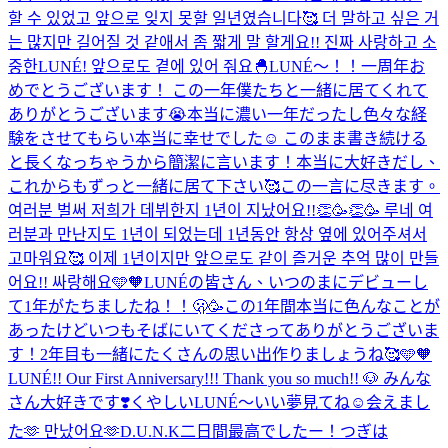
할 수 있었고 앞으로 잊지 못할 일년였습니다🥰 더 말하고 싶은 거
는 많지만 길어질 것 같애서 좀 짧게 말 할게요!! 진짜 사랑하고 소
중한LUNÉ! 앞으로도 곁에 있어 줘요🐣
LUNÉ〜！！一周年お
めでとうございます！ この一年僕たちと一緒に居てくれて
ありがとうございます😭本当に濃い一年だったし色々な経
験をさせてもらい本当に幸せでした☺️ このまま書き続ける
と長くなっちゃうから簡潔に言います！本当に大好きだし、
これからもずっと一緒に居て下さい🥰この一言に尽きます。
여러분 벌써 저희가 데뷔한지 1년이 지났어요!!👏🥳👏🥳 루네 여
러분과 만난지도 1년이 되었는데 1년동안 항상 옆에 있어주셔서
고마워요🥰 이제 1년이지만 앞으로도 같이 즐거운 추억 많이 만들
어요!! 싸랑해요🩵🧡
LUNÉの皆さん、いつのまにデビューし
て1年がたちましたね！！🫢🥳この1年間本当に色んなことが
あったけどいつもそばにいてくださってありがとうございま
す！2年目も一緒にたくさんの思い出作りましょうね🥰🩵🧡
LUNÉ!! Our First Anniversary!!! Thank you so much!! 🐶 みんな
さん大好きです❣️
くやしい
LUNÉ〜いい夢見てね☺️
会えまし
た🫶 만났어요🫶
D.U.N.K二日間最高でしたー！つぎは