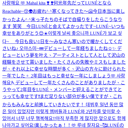
사랑해요 🫶 Mahal kita ❣️ ❣️
何光年先だってLUNÉとなら
Reachable~😚👽
お疲れ^ ^
寒くなってきた〜🥶
今日本当に楽し
かったよん^ ^
末っ子たちのそばで自撮りをしたらこうなり
ます 笑笑 今日LUNÉと会えてよかったです~
LUNÉ~いつも
幸せをありがとう😊
☀️이렇게 날씨 좋으니까 LUNÉ가 보고 싶
다~ 今日も良い1日を〜
みなさん寒いので暖かくしてくだ
さいね♪ 오야스미~💤
デビューして一年経ちましたね☺️✨ デ
ビューという夢を叶え、アーティストとして人として沢山の
経験をさせて貰いました。たくさんの失敗やミスもしました
が、それ以上に幸せな時間が多く、沢山の方々に助けられた
一年でした。 2年目はもっと幸せな一年にしましょう🫶 사랑
해요🫰
デビューして一年たくさんのことがありましたが、こ
うやって2年目をLUNÉ、メンバーと迎えることができてと
っっても幸せです❗まだ足りない部分が多い僕ですが、これ
からもみんなと前進していきたいです！ 데뷔후 일년 동안 많
은 일이 있었지만 이렇게 멤버들과 LUNÉ와 2년차를 맞이할 수
있어서 너무 너무 행복해요!!아직 부족한 게 많지만,앞으로도 함께
나아가고 싶어요!
楽しかったぁ！！🫶 루네 잘자요~🥰
LUNÉの