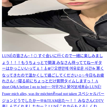
LUNÉの皆さん~！🌕 すぐ会いに行くので一緒に楽しみまし
ょう！！！
もうちょっとで開演 みなさん待っててねー
ギタ
ーはかっこいいってぇ！🎸
❄️🤍
오랜만에 여유로운 시간☕️ 寒く
なってきたので温かくして過ごしてください☺️✨
今日もお疲
れさん^ ^
寝る前にちょっとだけ質問タイムしますっ！ A
short Q&A before I go to bed~~ 아무거나 물어보세용👍 LUNÉ!
Frage mich alles, was ihr möchtet✌️
road not taken スペシャルバー
ジョンどうでしたかー🫶
&TEAM出た〜！！ みなさんCDTV
楽しんでくれましたかー？ LUNÉこれからもよろしくね