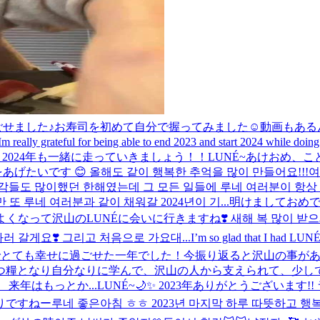
ごせました♪お寿司を初めて自分で握ってみました☺️動画もある
ally grateful for being able to end 2023 and start 2024 while doing wha
🍚🍚🍚 2024年も一緒に走っていきましょう！！
LUNÉ~あけおめ、こと
いです 😊 올해도 같이 행복한 추억을 많이 만들어요!!!
여
들도 많이했던 한해였는데 그 모든 일들에 루네 여러분이 항상 
또 루네 여러분과 같이 채워갈 2024년이 기...
明けましておめで
って沢山のLUNÉに会いに行きますね❣️ 새해 복 많이 받으세요!
나러 갈게요❣️ 그리고 처음으로 가요대...
I’m so glad that I had LUNÉ
お陰でとても幸せに過ごせた一年でした！今振り返ると沢山の事が
つ糧となり自分なりに学んで、沢山の人から支えられて、少しで
来年はもっとか...
LUNÉ~🌙✨️ 2023年ありがとうございます
わりですねー
루네 좋은아침 ㅎㅎ 2023년 마지막 하루 따뜻하고 행