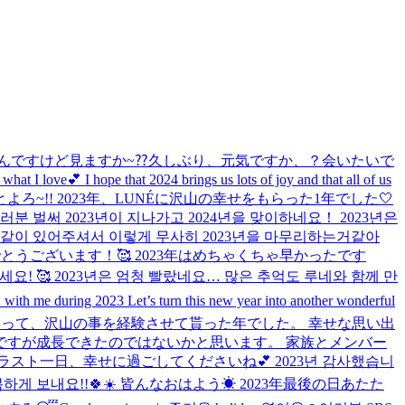
んですけど見ますか~⁇
久しぶり、元気ですか、？会いたいで
t I love💕 I hope that 2024 brings us lots of joy and that all of us
よろ~!! 2023年、LUNÉに沢山の幸せをもらった1年でした🤍
러분 벌써 2023년이 지나가고 2024년을 맞이하네요！ 2023년은
같이 있어주셔서 이렇게 무사히 2023년을 마무리하는거같아
とうございます！🥰 2023年はめちゃくちゃ早かったです
 🥰 2023년은 엄청 빨랐네요… 많은 추억도 루네와 함께 만
 with me during 2023 Let’s turn this new year into another wonderful
あって、沢山の事を経験させて貰った年でした。 幸せな思い出
すが成長できたのではないかと思います。 家族とメンバー
!! ラスト一日、幸せに過ごしてくださいね💕︎ 2023년 감사했습니
복하게 보내요!!🍀☀️ 皆んなおはよう☀ 2023年最後の日あたた