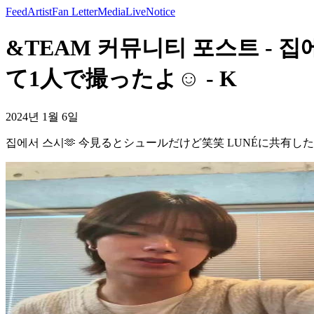
Feed
Artist
Fan Letter
Media
Live
Notice
&TEAM 커뮤니티 포스트 -
て1人で撮ったよ☺️ - K
2024년 1월 6일
집에서 스시🫶 今見るとシュールだけど笑笑 LUNÉに共有し