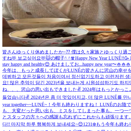
皆さんゆっくり休めましたか~⁇ 僕は久々家族とゆっくり過
すね🫶 보고싶어요🫶
🐱の帽子^ ^
🧣
Happy New Year LUNÉ!!🥳 Im re
stay happy and healthy😊 あけましてお...
happy new year〜
今年は、もっと成長してぼくがLUNÉの皆さんに沢山の幸せをあげた
데뷔하고 모든것들이 처음이여서 정신없기도하고 이런저런 생각
요! 많은 추억이 담긴 2023년을 보내는게 시원섭섭하기도 하지만 
ね、、、沢山の思い出もできました✌️ 2024年はもっとかっこよくな
들었습니다✌️ 2024년은 좀 더 멋있어지고, 더 많은 LUNÉ를 만
year together~~
LUNÉ~！今年も終わりますね！ LUNÉの
も、大変だった思い出も、ミスをしてしまった事も。一つ一
とスタッフの方々への感謝も忘れずにこれからも頑張ります。 
다!! 마지막 하루 행복하게 보내세요~😊
1231❄️もう今年も終