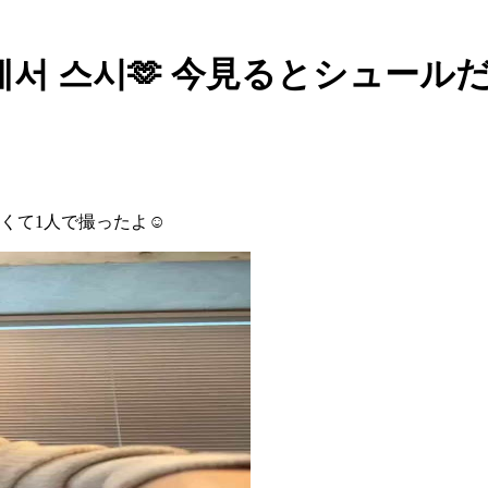
 집에서 스시🫶 今見るとシュー
たくて1人で撮ったよ☺️