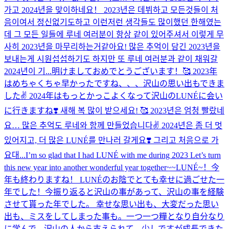
가고 2024년을 맞이하네요！ 2023년은 데뷔하고 모든것들이 처
음이여서 정신없기도하고 이런저런 생각들도 많이했던 한해였는
데 그 모든 일들에 루네 여러분이 항상 같이 있어주셔서 이렇게 무
사히 2023년을 마무리하는거같아요! 많은 추억이 담긴 2023년을
보내는게 시원섭섭하기도 하지만 또 루네 여러분과 같이 채워갈
2024년이 기...
明けましておめでとうございます！🥰 2023年
はめちゃくちゃ早かったですね、、、沢山の思い出もできま
した✌️ 2024年はもっとかっこよくなって沢山のLUNÉに会い
に行きますね❣️ 새해 복 많이 받으세요! 🥰 2023년은 엄청 빨랐네
요… 많은 추억도 루네와 함께 만들었습니다✌️ 2024년은 좀 더 멋
있어지고, 더 많은 LUNÉ를 만나러 갈게요❣️ 그리고 처음으로 가
요대...
I’m so glad that I had LUNÉ with me during 2023 Let’s turn
this new year into another wonderful year together~~
LUNÉ~！今
年も終わりますね！ LUNÉのお陰でとても幸せに過ごせた一
年でした！今振り返ると沢山の事があって、沢山の事を経験
させて貰った年でした。 幸せな思い出も、大変だった思い
出も、ミスをしてしまった事も。一つ一つ糧となり自分なり
に学んで、沢山の人から支えられて、少しですが成長できた