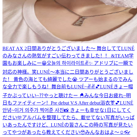
BEAT AX 2日間ありがとうございました〜 舞台しててLUNÉ
のみなさんの熱気がすごい伝わってきました！！ &TEAM学
園もお楽しみにー😁
오늘의 하이라이트✌️✨ アドリブに一瞬で
対応の神様。笑
LUNÉ〜本当に二日間ありがとうございまし
た！ 黄色の海とても綺麗でした😭 ツアーも始まるのでみん
な全力で楽しもうね！
舞台前もLUNÉ~✌️✌️💕
LUNÉきょー帽
子かぶっていい~⁇
やっと聴けたー 🐣
みんな今日お疲れ~
明
日もファイティーン！
Pre debut V.S After debut
浴衣👘︎💕︎
LUNÉ
안녕~이거 의주가 찍어준 사진📸 きょーも幸せな1日にしてく
ださい🫶
アルバムを整理してたら、載せてない写真がいっぱ
いあったんですけど、LUNÉの皆さんこの時の写真が見たい
ってやつがあったら教えてください🥹
みんなおはよ〜☺️
👓