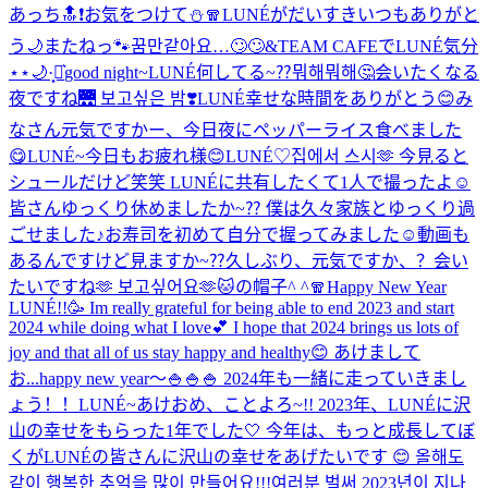
あっち🔝❗️
お気をつけて⛄️🧣
LUNÉがだいすき
いつもありがと
う🌙
またねっ🐾
꿈만같아요…🙄🙄
&TEAM CAFEでLUNÉ気分
⋆⋆🌙·̩͙‪⋆͛
good night~
LUNÉ何してる~⁇뭐해뭐해🤔
会いたくなる
夜ですね🌉 보고싶은 밤❣️
LUNÉ幸せな時間をありがとう😊
み
なさん元気ですかー、今日夜にペッパーライス食べました
😋
LUNÉ~今日もお疲れ様😊
LUNÉ♡
집에서 스시🫶 今見ると
シュールだけど笑笑 LUNÉに共有したくて1人で撮ったよ☺️
皆さんゆっくり休めましたか~⁇ 僕は久々家族とゆっくり過
ごせました♪お寿司を初めて自分で握ってみました☺️動画も
あるんですけど見ますか~⁇
久しぶり、元気ですか、？会い
たいですね🫶 보고싶어요🫶
🐱の帽子^ ^
🧣
Happy New Year
LUNÉ!!🥳 Im really grateful for being able to end 2023 and start
2024 while doing what I love💕 I hope that 2024 brings us lots of
joy and that all of us stay happy and healthy😊 あけまして
お...
happy new year〜🍚🍚🍚 2024年も一緒に走っていきまし
ょう！！
LUNÉ~あけおめ、ことよろ~!! 2023年、LUNÉに沢
山の幸せをもらった1年でした🤍 今年は、もっと成長してぼ
くがLUNÉの皆さんに沢山の幸せをあげたいです 😊 올해도
같이 행복한 추억을 많이 만들어요!!!
여러분 벌써 2023년이 지나