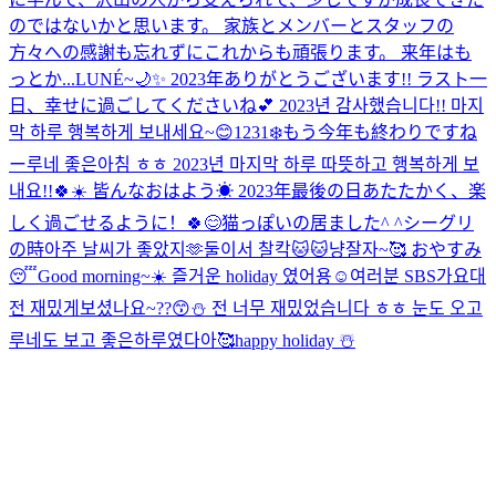
のではないかと思います。 家族とメンバーとスタッフの
方々への感謝も忘れずにこれからも頑張ります。 来年はも
っとか...
LUNÉ~🌙✨️ 2023年ありがとうございます!! ラスト一
日、幸せに過ごしてくださいね💕︎ 2023년 감사했습니다!! 마지
막 하루 행복하게 보내세요~😊
1231❄️もう今年も終わりですね
ー
루네 좋은아침 ㅎㅎ 2023년 마지막 하루 따뜻하고 행복하게 보
내요!!🍀☀️ 皆んなおはよう☀ 2023年最後の日あたたかく、楽
しく過ごせるように！🍀😊
猫っぽいの居ました^ ^
シーグリ
の時아주 날씨가 좋았지🫶
둘이서 찰칵🐱🐱냥
잘자~🥰 おやすみ
😴
Good morning~☀️ 즐거운 holiday 였어용☺️
여러분 SBS가요대
전 재밌게보셨나요~??😙⛄️ 전 너무 재밌었습니다 ㅎㅎ 눈도 오고
루네도 보고 좋은하루였다아🥰
happy holiday ☃️