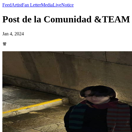
Feed
Artist
Fan Letter
Media
Live
Notice
Post de la Comunidad &TEAM
Jan 4, 2024
🧣