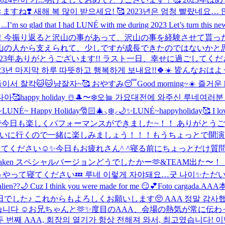
❣️ 새해 복 많이 받으세요! 🥰 2023년은 엄청 빨랐네요… 많
..
I’m so glad that I had LUNÉ with me during 2023 Let’s turn this ne
た！今振り返ると沢山の事があって、沢山の事を経験させて貰っ
山の人から支えられて、少しですが成長できたのではないかと思
️ 2023年ありがとうございます!! ラスト一日、幸せに過ごしてくださ
023년 마지막 하루 따뜻하고 행복하게 보내요!!🍀☀️ 皆んな
둘이서 찰칵🐱🐱냥
잘자~🥰 おやすみ😴
Good morning~☀️ 즐거운 
다아🥰
happy holiday ☃️
🎩〜❄️
오늘 가요대전에 와주신 루네여러분 
~
LUNÉ~ Happy Holiday🎅🏻🎄⸜❄️⸝🌙✨
LUNÉ~happyholiday🥰 I lov
今日も楽しくパフォーマンスができました~！！ ありがとうございま
すぐ会いに行くので一緒に楽しみましょう！！！
もうちょっとで開演
てください☺️✨
今日もお疲れさん^ ^
寝る前にちょっとだけ質問タイムしま
not taken スペシャルバージョンどうでしたかー🫶
&TEAM出た〜！
うやって寝てください💤 루네 이렇게 자야돼요…굿 나이✨
ただい
lien??🌙 Cuz I think you were made for me 😏💕
Foto cargada.
AAA
 これからもよろしくお願いします🥺 AAA 정말 감사했습니다
니다 ☺️
お兄ちゃんと🫶✨
度目のAAA、会場の熱気が常に伝
AAA, 회장의 열기가 항상 전해져 와서, 최고였습니다! 이번에