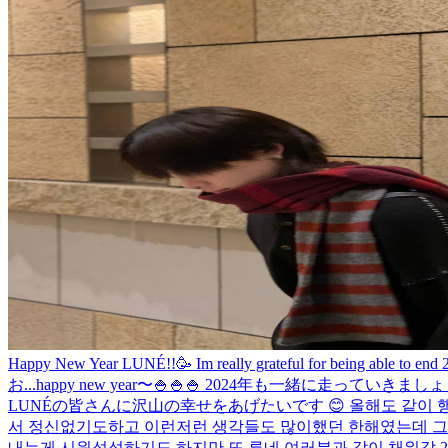
Happy New Year LUNÉ!!🥳 Im really grateful for being able to end 2
お...
happy new year〜🍚🍚🍚 2024年も一緒に走っていきま
LUNÉの皆さんに沢山の幸せをあげたいです 😊 올해도 같이 행
서 정신없기도하고 이런저런 생각들도 많이했던 한해였는데 그 모
내는게 시원섭섭하기도 하지만 또 루네 여러분과 같이 채워갈 202