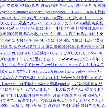
은 추억도 루네와 함께 만들었습니다✌️ 2024년은 좀 더 멋있어
w year into another wonderful year together~~
LUNÉ~！今年も終わ
た年でした。 幸せな思い出も、大変だった思い出も、ミスを
います。 家族とメンバーとスタッフの方々への感謝も忘れ
いね💕︎ 2023년 감사했습니다!! 마지막 하루 행복하게 보내세
おはよう☀ 2023年最後の日あたたかく、楽しく過ごせるように！🍀
holiday 였어용☺️
여러분 SBS가요대전 재밌게보셨나요~??😙⛄️
선물 잘 받으셨나요?? ㅎㅎ 해피홀리데이입니다!! 추웠는데 다
e you~❣️
BEAT AX！2公演ありがとうございました！
친짜 예
す！！ LUNÉ愛してるよー！💕💕💕🐢
LUNÉ〜今年は
 みなさん待っててねー
ギターはかっこいいってぇ！🎸
❄️🤍
오
すっ！ A short Q&A before I go to bed~~ 아무거나
！ みなさんCDTV楽しんでくれましたかー？ LUNÉこれから
まぁ〜☺️
これ美味しい😋
✨✨
루네 good night🌙💫
어제 라이브
本当にありがとうございました！ LUNÉの皆さんが居てくれた
!!! LUNÉ여러분 덕분에 상도 받게 되어서 넘 영광입니
わってきて、最高でした！今回は賞をふたつもいただくことが
는 상을 두 개나 받을 수 있었습니다! LUNÉ 여러분 정말 감