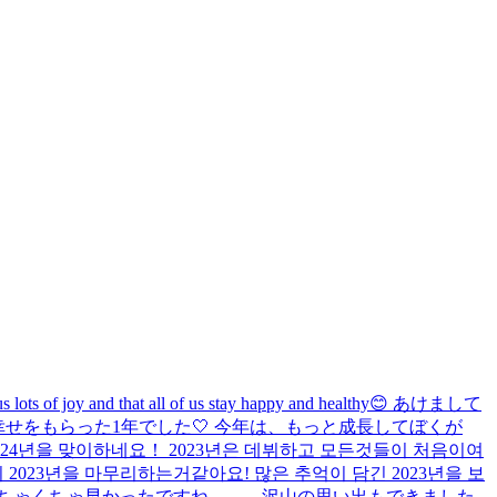
s us lots of joy and that all of us stay happy and healthy😊 あけまして
沢山の幸せをもらった1年でした🤍 今年は、もっと成長してぼくが
2024년을 맞이하네요！ 2023년은 데뷔하고 모든것들이 처음이여
023년을 마무리하는거같아요! 많은 추억이 담긴 2023년을 보
はめちゃくちゃ早かったですね、、、沢山の思い出もできました