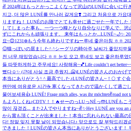
✌️ 2024年はもっとかっこよくなって沢山のLUNÉに会いに行きますね
지고, 더 많은 LUNÉ를 만나러 갈게요❣️ 그리고 처음으로 가요대.
りますね！ LUNÉのお陰でとても幸せに過ごせた一年でし
してしまった事も。一つ一つ糧となり自分なりに学んで、沢
ずにこれからも頑張ります。 来年はもっとか...
LUNÉ~🌙✨
요~😊
1231❄️もう今年も終わりですねー
루네 좋은아침 ㅎㅎ 2
😊
猫っぽいの居ました^ ^
シーグリの時아주 날씨가 좋았지🫶
전 너무 재밌었습니다 ㅎㅎ 눈도 오고 루네도 보고 좋은하루였
들 따뜻하게하고 주무세요! 사랑해용~💕
Life couldn’t get better~
뻤다☺️✨ (근데 사실 조금 추웠지..🥶)
LUNÉの皆さんのおかげで
本当にありがとう^ ^ 最高でした♪
LUNÉの皆さん~！🌕 
랜만에 여유로운 시간☕️ 寒くなってきたので温かくして過ごし
물어보세용👍 LUNÉ! Frage mich alles, was ihr möchtet✌️
road 
もよろしくね♪
CDTV！！🔥
せーのっLUっNÉっ🤲
LUNÉもこ
많이 끊겼죠... また2人でやりますね~✌️✨
Hey LUNÉ are you an a
から賞も頂くことが出来ました！本当に忘れられない最高の日でした♪
다! 정말 잊지 못할 날이 되었습니다♪ 앞으로도 잘 부탁드리겠습
できました！LUNÉの皆さん本当にありがとうございます！ 두 번째 