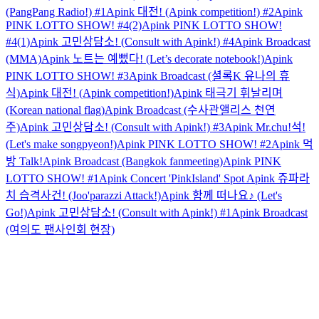
(PangPang Radio!) #1
Apink 대전! (Apink competition!) #2
Apink
PINK LOTTO SHOW! #4(2)
Apink PINK LOTTO SHOW!
#4(1)
Apink 고민상담소! (Consult with Apink!) #4
Apink Broadcast
(MMA)
Apink 노트는 예뻤다! (Let’s decorate notebook!)
Apink
PINK LOTTO SHOW! #3
Apink Broadcast (셜록K 유나의 휴
식)
Apink 대전! (Apink competition!)
Apink 태극기 휘날리며
(Korean national flag)
Apink Broadcast (수사관앨리스 천연
주)
Apink 고민상담소! (Consult with Apink!) #3
Apink Mr.chu!석!
(Let's make songpyeon!)
Apink PINK LOTTO SHOW! #2
Apink 먹
방 Talk!
Apink Broadcast (Bangkok fanmeeting)
Apink PINK
LOTTO SHOW! #1
Apink Concert 'PinkIsland' Spot
Apink 쥬파라
치 습격사건! (Joo'parazzi Attack!)
Apink 함께 떠나요♪ (Let's
Go!)
Apink 고민상담소! (Consult with Apink!) #1
Apink Broadcast
(여의도 팬사인회 현장)