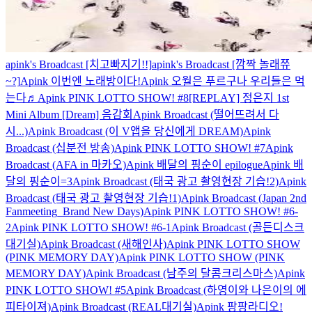
apink's Broadcast [치고빠지기!!]
apink's Broadcast [깜짝 놀래쮸
~?]
Apink 이번엔 노래방이다!
Apink 오월은 푸르구나 우리들은 먹
는다♬
Apink PINK LOTTO SHOW! #8
[REPLAY] 정은지 1st
Mini Album [Dream] 음감회
Apink Broadcast (떨어뜨려서 다
시...)
Apink Broadcast (이 V앱을 당신에게 DREAM)
Apink
Broadcast (십분전 방송)
Apink PINK LOTTO SHOW! #7
Apink
Broadcast (AFA in 마카오)
Apink 배달의 핑순이 epilogue
Apink 배
달의 핑순이=3
Apink Broadcast (태국 광고 촬영현장 기습!2)
Apink
Broadcast (태국 광고 촬영현장 기습!1)
Apink Broadcast (Japan 2nd
Fanmeeting_Brand New Days)
Apink PINK LOTTO SHOW! #6-
2
Apink PINK LOTTO SHOW! #6-1
Apink Broadcast (골든디스크
대기실)
Apink Broadcast (새해인사)
Apink PINK LOTTO SHOW
(PINK MEMORY DAY)
Apink PINK LOTTO SHOW (PINK
MEMORY DAY)
Apink Broadcast (남주의 달콤크리스마스)
Apink
PINK LOTTO SHOW! #5
Apink Broadcast (하영이와 나은이의 에
피타이져)
Apink Broadcast (REAL대기실)
Apink 팡팡라디오!