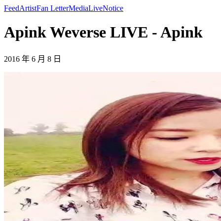
Feed
Artist
Fan Letter
Media
Live
Notice
Apink Weverse LIVE - Apink
2016 年 6 月 8 日