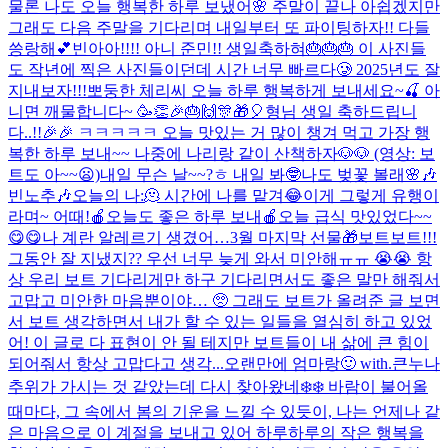
물론 나도 오늘 행복한 하루 보냈어🌸 주말이 끝나 아쉽겠지만
그래도 다음 주말을 기다리며 내일부터 또 파이팅하자!! 다들
씅랑해💕
빈아아!!!! 아니 준민!! 생일축하혀🎂🎂🎂 이 사진들
도 작년에 찍은 사진들이던데 시간 너무 빠르다🥲 2025년도 잘
지내보자!!!
뽀둥한 체리씨 오늘 하루 행복하게 보내세요~🍒 아
니면 깨물합니다~ 🥳👏🎉🎂🙌🎊🎁🎈
형님 생일 축하드립니
다..!!🎉🎉 ㅋㅋㅋㅋㅋ 오늘 맛있는 거 많이 챙겨 먹고 가장 행
복한 하루 보내~~ 나중에 나리랑 같이 산책하자🐶🐶 (영상: 보
트도 아~~😦)
내일 무슨 날~~?ㅎ 내일 봐🤓
나도 벚꽃 볼래🌸
🎶
빈노추🎶
오늘의 나:🫠 시간에 나를 맡겨😂
이게 그렇게 유행이
라며~ 어때!
🍎오늘도 좋은 하루 보내🍎
오늘 급식 맛있었다~~
😋😋
나 계란 알레르기 생겼어…
3월 마지막 선물🎁
보트보트!!!
그동안 잘 지냈지?? 우선 너무 늦게 와서 미안해ㅠㅠ 😭😭 항
상 우리 보트 기다리게만 하구 기다리면서도 좋은 말만 해줘서
고맙고 미안한 마음뿐이야… 🥺 그래도 보트가 올려준 글 보면
서 보트 생각하면서 내가 할 수 있는 일들을 열심히 하고 있었
어! 이 글로 다 표현이 안 될 테지만 보트들이 내 삶에 큰 힘이
되어줘서 항상 고맙다고 생각...
오랜만에 엄마랑🙂 with.큰누나
추위가 가시는 것 같았는데 다시 찾아왔네❄️❄️ 바람이 불어올
때마다, 그 속에서 봄의 기운을 느낄 수 있듯이, 나는 언제나 같
은 마음으로 이 계절을 보내고 있어 하루하루의 작은 행복을