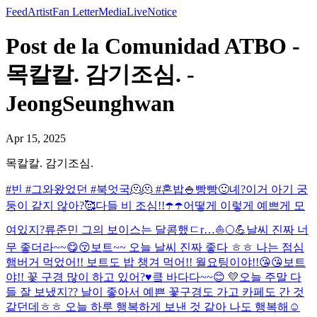
Feed
Artist
Fan Letter
Media
Live
Notice
Post de la Comunidad ATBO -
목칼칼. 감기조심. -
JeongSeunghwan
Apr 15, 2025
목칼칼. 감기조심.
#빈 #그와왔었던 #북엇국🫠🫠 #혼밥🍚
빵빵🙂
녜?
이거 아기 궁
둥이 같지 않아?🥰
다들 비 조심!!☂️☂️
어떻게 이렇게 예쁘게 모
여있지?
류준민 그의 보이스는 달콤했ㄷr…
⛵️🌕💪
날씨 진짜 너
무 좋더라~~😋😚
보트~~ 오늘 날씨 진짜 좋다 ㅎㅎ 나는 점심
햄버거 먹었어!! 보트도 밥 챙겨 먹어!! 월요팅이야!!😘😘
보트
야!! 꽃 구경 많이 하고 있어?♥️
킄 바다다~~😊 💛
오늘 주말 다
들 잘 보냈지?? 날이 좋아서 예쁜 꽃구경도 가고 카페도 간 것
같던데ㅎㅎ 오늘 하루 행복하게 보낸 것 같아 나도 행복해☺️