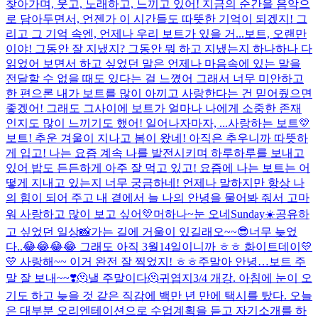
찾아가며, 웃고, 노래하고, 느끼고 있어! 지금의 순간을 음악으
로 담아두면서, 언젠가 이 시간들도 따뜻한 기억이 되겠지! 그
리고 그 기억 속엔, 언제나 우리 보트가 있을 거...
보트, 오랜만
이야! 그동안 잘 지냈지? 그동안 뭐 하고 지냈는지 하나하나 다
읽었어 보면서 하고 싶었던 말은 언제나 마음속에 있는 말을
전달할 수 없을 때도 있다는 걸 느꼈어 그래서 너무 미안하고
한 편으론 내가 보트를 많이 아끼고 사랑한다는 건 믿어줬으면
좋겠어! 그래도 그사이에 보트가 얼마나 나에게 소중한 존재
인지도 많이 느끼기도 했어! 일어나자마자, ...
사랑하는 보트💛
보트! 추운 겨울이 지나고 봄이 왔네! 아직은 추우니까 따뜻하
게 입고! 나는 요즘 계속 나를 발전시키며 하루하루를 보내고
있어 밥도 든든하게 아주 잘 먹고 있고! 요즘에 나는 보트는 어
떻게 지내고 있는지 너무 궁금하네! 언제나 말하지만 항상 나
의 힘이 되어 주고 내 곁에서 늘 나의 안녕을 물어봐 줘서 고마
워 사랑하고 많이 보고 싶어💛
머하나~
눈 오네
Sunday☀️
공유하
고 싶었던 일상📸
가는 길에 거울이 있길래오~~
😎
너무 늦었
다..😂😂😂😂 그래도 아직 3월14일이니까 ㅎㅎ 화이트데이💛
💛 사랑해~~ 이거 완전 잘 찍었지! ㅎㅎ
주말아 안녕…
보트 주
말 잘 보내~~❣️
🫠낼 주말이다🫠
귀엽지
3/4 개강. 아침에 눈이 오
기도 하고 늦을 것 같은 직감에 백만 년 만에 택시를 탔다. 오늘
은 대부분 오리엔테이션으로 수업계획을 듣고 자기소개를 하