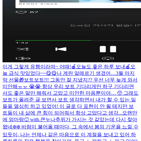
이게 그렇게 유행이라며~ 어때!
🍎오늘도 좋은 하루 보내🍎
오
늘 급식 맛있었다~~😋😋
나 계란 알레르기 생겼어…
3월 마지
막 선물🎁
보트보트!!! 그동안 잘 지냈지?? 우선 너무 늦게 와서
미안해ㅠㅠ 😭😭 항상 우리 보트 기다리게만 하구 기다리면
서도 좋은 말만 해줘서 고맙고 미안한 마음뿐이야… 🥺 그래도
보트가 올려준 글 보면서 보트 생각하면서 내가 할 수 있는 일
들을 열심히 하고 있었어! 이 글로 다 표현이 안 될 테지만 보
트들이 내 삶에 큰 힘이 되어줘서 항상 고맙다고 생각...
오랜만
에 엄마랑🙂 with.큰누나
추위가 가시는 것 같았는데 다시 찾아
왔네❄️❄️ 바람이 불어올 때마다, 그 속에서 봄의 기운을 느낄 수
있듯이, 나는 언제나 같은 마음으로 이 계절을 보내고 있어 하