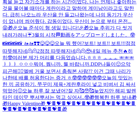
획을 듣고 자기소개를 하는 시간이었다. 나는 언제나 좋아하는
것을 물어볼 때마다 계란이라고 말하며 계미남이라고도 말한
다. 급히 나오느라 우산을 안 들고나왔는데 나의 동기가 우산
이 없냐며 씌어줬다. 감동이었다. 우산이 눈으로 부터 온전...
😝
🎁🎉오늘 준석이 형 생일 입니다!🎉🎁
오늘 추위가 다 씻겨
내려가려나☔️
3월의 시작🏁
動画をアップロードしました。
🤓
📸📸📸📸 🚤🚤❣️❣️
😋😋😋
오늘 뭐 했어?
보트! 보트!! 보트!!!
점점
따뜻해지네🫠🫠2
점점 따뜻해지네🫠🫠
🥹
내일 메뉴 추천🔥
히
히🤓
여러분 제가 머리를 다듬었습니다.
ㅎㅎㅎ ㅗㅗㅗ ㅃㅃㅃ
ㅏㅏㅏ ㅇㅇㅇ
뭐여. 뭡니까. 뭘 바랍니까.
DDP나들이🙂
으악
피곤해🤦‍♂️
엘베 거울 보면서 춤춰본 사람?? 이건 그때 나리가
나한테 배를 허용한다는 증거 ㅎ🤓🤓🤓🤓🤓🤓
오늘의 맛있는
한 끼 공유하기. 쭈꾸미 제육+계란후라이 넣고 비벼서 김 싸서
먹었어🙂
오늘 하루 잘 보냈어?
잘 자🥰🥹🥰
늦었지만 해피 발렌
타인 데이💛 뿌셔뿌셔는 먹고 싶어서..🤓
🎁행복한 하루 보내🎁
🎁Happy Valentine🎁 💝🍫💝🍫💝🍫💝🍫💝🍫💝🍫💝🍫💝🍫💝🍫
💝🍫💝🍫💝🍫💝🍫💝🍫💝🍫
🎁