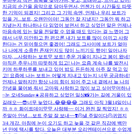
루하루의 작은 행복을 찾아가며, 웃고, 노래하고, 느끼고 있어!
지금의 순간을 음악으로 담아두면서, 언젠가 이 시간들도 따뜻
한 기억이 되겠지! 그리고 그 기억 속엔, 언제나 우리 보트가
있을 거...
보트, 오랜만이야! 그동안 잘 지냈지? 그동안 뭐 하고
지냈는지 하나하나 다 읽었어 보면서 하고 싶었던 말은 언제나
마음속에 있는 말을 전달할 수 없을 때도 있다는 걸 느꼈어 그
래서 너무 미안하고 한 편으론 내가 보트를 많이 아끼고 사랑
한다는 건 믿어줬으면 좋겠어! 그래도 그사이에 보트가 얼마
나 나에게 소중한 존재인지도 많이 느끼기도 했어! 일어나자
마자, ...
사랑하는 보트💛 보트! 추운 겨울이 지나고 봄이 왔네!
아직은 추우니까 따뜻하게 입고! 나는 요즘 계속 나를 발전시
키며 하루하루를 보내고 있어 밥도 든든하게 아주 잘 먹고 있
고! 요즘에 나는 보트는 어떻게 지내고 있는지 너무 궁금하네!
언제나 말하지만 항상 나의 힘이 되어 주고 내 곁에서 늘 나의
안녕을 물어봐 줘서 고마워 사랑하고 많이 보고 싶어💛
머하나
~
눈 오네
Sunday☀️
공유하고 싶었던 일상📸
가는 길에 거울이 있
길래오~~
😎
너무 늦었다..😂😂😂😂 그래도 아직 3월14일이니
까 ㅎㅎ 화이트데이💛💛 사랑해~~ 이거 완전 잘 찍었지! ㅎㅎ
주말아 안녕…
보트 주말 잘 보내~~❣️
🫠낼 주말이다🫠
귀엽지
3/4 개강. 아침에 눈이 오기도 하고 늦을 것 같은 직감에 백만
년 만에 택시를 탔다. 오늘은 대부분 오리엔테이션으로 수업계